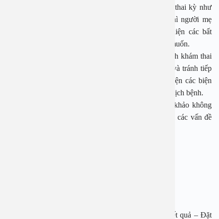
Trong trường hợp có các dấu hiệu bất thường trong thai kỳ như
đau bụng, ra huyết âm đạo, hay sốt, cảm cúm… thì người mẹ
cũng nên chủ động thăm khám để kịp thời phát hiện các bất
thường và điều trị sớm, tránh các rủi ro không mong muốn.
Khi có dịch bệnh, phụ nữ mang thai cần giữ đúng lịch khám thai
và cần gọi điện đặt lịch khám để giảm thời gian chờ và tránh tiếp
xúc với nhiều người. Phụ nữ mang thai cần thực hiện các biện
pháp phòng bệnh khi đi khám thai trong thời gian có dịch bệnh.
Những thông tin trong bài viết chỉ có ý nghĩa tham khảo không
thay thế cho việc thăm khám, chẩn đoán hay điều trị các vấn đề
sức khỏe.
BỆNH VIỆN ĐA KHOA AN VIỆT
Địa chỉ: 1E Trường Chinh, P. Tương Mai, TP. Hà Nội
Hotline: 1900 28 38
Website: www.benhvienanviet.com
Fanpage: https://www.facebook.com/benhvienanviet
Zalo: https://zalo.me/0866762552
Tải APP Bệnh viện đa khoa An Việt để “Tra cứu kết quả – Đặt