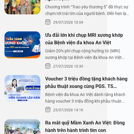
Chương trình “Trao yêu thương 5” đã thực sự
chạm tới trái tim của người bệnh. Đến hẹn lại
lên,…
29/07/2026 10:54
Ưu đãi lớn khi chụp MRI xương khớp
của Bệnh viện đa khoa An Việt
Giảm 20% phí chụp cộng hưởng từ (MRI)
xương khớp tại Bệnh viện đa khoa An Việt
Bệnh viện đa…
27/07/2026 10:30
Voucher 3 triệu đồng tặng khách hàng
phẫu thuật xoang cùng PGS. TS
Nguyễn Thị Hoài An
Bệnh viện đa khoa An Việt dành tặng khách
hàng voucher 3 triệu đồng khi phẫu thuật
xoang cùng PGS.…
25/07/2026 14:16
Ra mắt quỹ Mầm Xanh An Việt: Đồng
hành trên hành trình tìm con