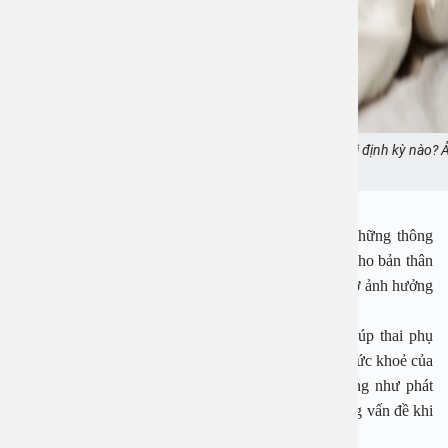
Phụ nữ mang thai cần nhớ những mốc khám thai định kỳ nào? 
minh họa
Người mẹ trong quá trình mang thai cũng cần biết những thông
tin, kiến thức cần thiết để có thể chăm sóc sức khoẻ cho bản thân
và thai nhi cũng như hiểu được những yếu tố nguy cơ ảnh hưởng
tới thai nhi để phòng tránh.
BSCKI Đặng Văn Hà cho biết việc khám thai sẽ giúp thai phụ
chủ động trong việc theo dõi và kiểm soát tình trạng sức khoẻ của
mẹ, nắm được những gia đọan phát triển của bé cũng như phát
hiện sớm bệnh lý di truyền, dị tật, xử lý kịp thời những vấn đề khi
mang thai…