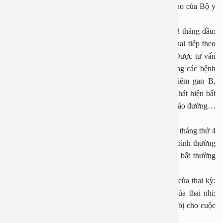
Có 4 mốc khám thai tối thiểu định kỳ theo khuyến cao của Bộ y
tế gồm:
Khám thai lần đầu ngay khi chậm kinh, trong vòng 3 tháng đầu:
Để xác định có thai hay không; Để hẹn lịch khám thai tiếp theo
kiểm tra tim thai ; được kiểm tra sức khỏe của mẹ; Được tư vấn
các xét nghiệm cần thiết nhằm phát hiện và dự phòng các bệnh
lây truyền từ cha mẹ sang con (như giang mai, viêm gan B,
HIV…); Được tư vấn về sàng lọc trước sinh nhằm phát hiện bất
thường ở thai nhi, nguy cơ tiền sản giật thai kỳ, đái tháo đường…
cho mẹ.
Khám thai lần thứ hai vào 3 tháng giữa của thai kỳ (từ tháng thứ 4
đến đủ 6 tháng): Để kiểm tra xem thai có phát triển bình thường
không; Để theo dõi sức khỏe của mẹ, sàng lọc các bất thường
bẩm sinh cho con.
Khám thai lần thứ ba và lần thứ tư vào 3 tháng cuối của thai kỳ:
Để theo dõi sức khỏe của bà mẹ và sự phát triển của thai nhi;
Được tư vấn dự kiến ngày sinh; Được tư vấn chuẩn bị cho cuộc
đẻ và lựa chọn nơi sinh.