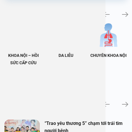
Khám bệnh chuyên khoa
KHOA NỘI – HỒI
DA LIỄU
CHUYÊN KHOA NỘI
SỨC CẤP CỨU
Tin tức
“Trao yêu thương 5” chạm tới trái tim
người bệnh