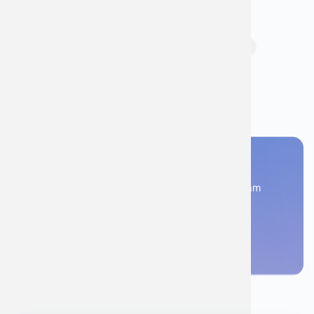
lịch khám với bác sĩ” và hơn thế nữa.
Chủ đề:
khám thai
khám thai định kỳ
Bạn thấy thông tin này hữu ích, chia sẻ ngay
Bạn cần đặt lịch khám
Đăng kí ngay để được các chuyên gia tư vấn và khám
bệnh
Đặt lịch khám