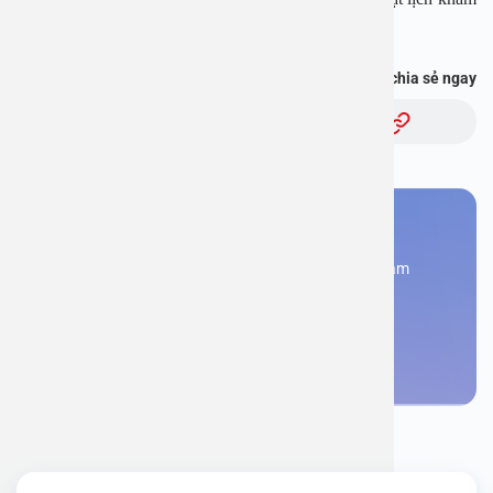
với bác sĩ” và hơn thế nữa :
https://onelink.to/pjmasd
Bạn thấy thông tin này hữu ích, chia sẻ ngay
Chủ đề:
Bạn cần đặt lịch khám
Đăng kí ngay để được các chuyên gia tư vấn và khám
bệnh
Đặt lịch khám