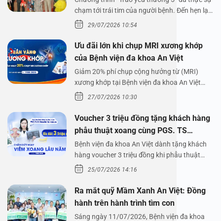
chạm tới trái tim của người bệnh. Đến hẹn lại
lên,…
29/07/2026 10:54
Ưu đãi lớn khi chụp MRI xương khớp
của Bệnh viện đa khoa An Việt
Giảm 20% phí chụp cộng hưởng từ (MRI)
xương khớp tại Bệnh viện đa khoa An Việt
Bệnh viện đa…
27/07/2026 10:30
Voucher 3 triệu đồng tặng khách hàng
phẫu thuật xoang cùng PGS. TS
Nguyễn Thị Hoài An
Bệnh viện đa khoa An Việt dành tặng khách
hàng voucher 3 triệu đồng khi phẫu thuật
xoang cùng PGS.…
25/07/2026 14:16
Ra mắt quỹ Mầm Xanh An Việt: Đồng
hành trên hành trình tìm con
Sáng ngày 11/07/2026, Bệnh viện đa khoa