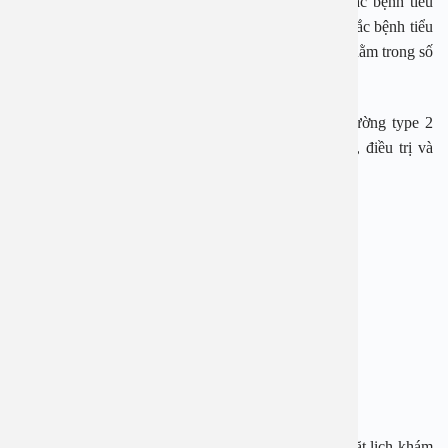
Những người thừa cân hoặc béo phì có nguy cơ mắc bệnh tiểu
đường loại 2 cao hơn. Những người có người thân mắc bệnh tiểu
đường (bao gồm cha mẹ hoặc anh chị em ruột) cũng nằm trong số
này.
Khi có những dấu hiệu cảnh báo có thể mắc tiểu đường type 2
cần tới gặp bác sĩ chuyên khoa để được thăm khám, điều trị và
người bệnh cần tuân thủ những chỉ định của bác sĩ.
BỆNH VIỆN ĐA KHOA AN VIỆT
Địa chỉ: 1E Trường Chinh, Thanh Xuân, Hà Nội
Hotline: 1900 28 38 – 0965 98 37 73
Website:
www.benhvienanviet.com
Fanpage:
https://www.facebook.com/benhvienanviet
Tải APP Bệnh viện An Việt để “Tra cứu kết quả – Đặt lịch khám