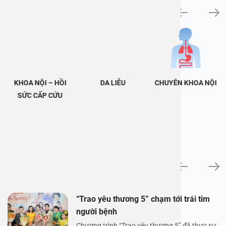
Khám bệnh chuyên khoa
KHOA NỘI – HỒI
DA LIỄU
CHUYÊN KHOA NỘI
SỨC CẤP CỨU
Tin tức
“Trao yêu thương 5” chạm tới trái tim
người bệnh
Chương trình “Trao yêu thương 5” đã thực sự