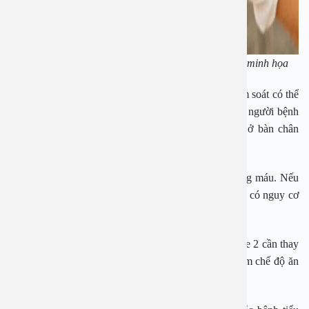
Những triệu chứng cảnh báo tiểu đường ở chân. Ảnh minh họa
Nguyên nhân là do bệnh tiểu đường không được kiểm soát có thể
gây tổn thương cho dây thần kinh ở bàn chân khiến người bệnh
không cảm thấy nóng, lạnh hoặc đau ở đó, các cơ ở bàn chân
không hoạt động bình thường.
Ngoài ra, bệnh lý này cũng ảnh hưởng đến lưu lượng máu. Nếu
máu không lưu thông tốt, vết thương sẽ lâu lành hơn, có nguy cơ
loét hoặc hoại tử.
Các bác sĩ khuyến cáo, với bệnh nhân tiểu đường type 2 cần thay
đổi lối sống để kiểm soát lượng đường trong máu gồm chế độ ăn
uống và tập thể dục.