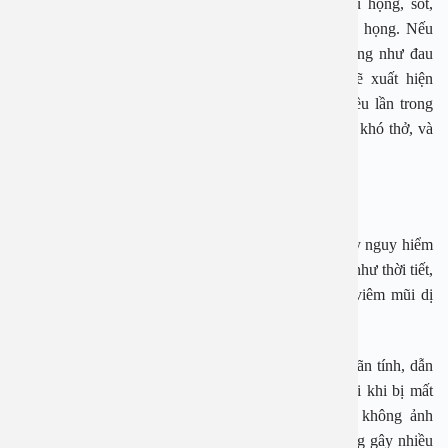
Ở giai đoạn cấp tính, viêm amidan thường gây đau họng, sốt,
chảy nước mũi, sưng lớn amidan, và viêm đỏ vùng họng. Nếu
bệnh chuyển sang giai đoạn mãn tính, các triệu chứng như đau
nhói họng, ho khan, khàn tiếng, và hơi thở hôi sẽ xuất hiện
thường xuyên. Khi amidan bị viêm tái đi tái lại nhiều lần trong
năm, nó có thể sưng to, cản trở đường ăn uống, gây khó thở, và
đòi hỏi phẫu thuật cắt bỏ.
Viêm mũi dị ứng
Viêm mũi dị ứng là một bệnh tai mũi họng không gây nguy hiểm
nghiêm trọng, nhưng gây nhiều khó chịu. Các yếu tố như thời tiết,
môi trường, nấm mốc, và cơ địa đều có thể gây ra viêm mũi dị
ứng.
Nếu viêm mũi dị ứng kéo dài, nó có thể trở thành mãn tính, dẫn
đến nghẹt mũi thường xuyên, ù tai, nhức đầu, và đôi khi bị mất
khứu giác hoặc ngủ ngáy do nghẹt mũi. Mặc dù không ảnh
hưởng nặng nề đến sức khỏe, nhưng viêm mũi dị ứng gây nhiều