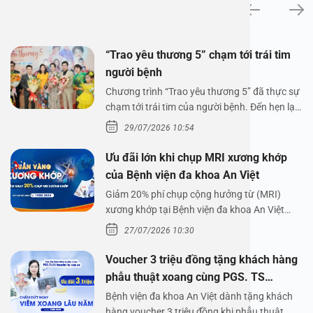
Tin tức
“Trao yêu thương 5” chạm tới trái tim
người bệnh
Chương trình “Trao yêu thương 5” đã thực sự
chạm tới trái tim của người bệnh. Đến hẹn lại
lên,…
29/07/2026 10:54
Ưu đãi lớn khi chụp MRI xương khớp
của Bệnh viện đa khoa An Việt
Giảm 20% phí chụp cộng hưởng từ (MRI)
xương khớp tại Bệnh viện đa khoa An Việt
Bệnh viện đa…
27/07/2026 10:30
Voucher 3 triệu đồng tặng khách hàng
phẫu thuật xoang cùng PGS. TS
Nguyễn Thị Hoài An
Bệnh viện đa khoa An Việt dành tặng khách
hàng voucher 3 triệu đồng khi phẫu thuật