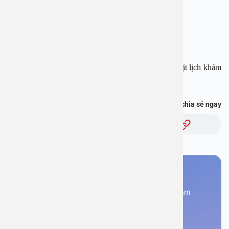
Website: www.benhvienanviet.com
Fanpage: https://www.facebook.com/benhvienanviet
Tải APP Bệnh viện An Việt để “Tra cứu kết quả – Đặt lịch khám
” và hơn thế nữa : https://onelink.to/pjmasd
Bạn thấy thông tin này hữu ích, chia sẻ ngay
Chủ đề:
Bạn cần đặt lịch khám
Đăng kí ngay để được các chuyên gia tư vấn và khám
bệnh