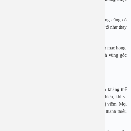
điều trị, viêm họng có thể tiến triển nhanh chóng.
Nguyên nhân chính gây viêm họng là do virus, nhưng cũng có
một số trường hợp do vi khuẩn, thường là khi các yếu tố như thay
đổi thời tiết, khói bụi, và sức đề kháng kém tác động.
Các triệu chứng của viêm họng bao gồm viêm đỏ niêm mạc họng,
đau rát họng, khát nước, đau nhức cơ thể, sưng hạch vùng góc
hàm, sốt, ớn lạnh, và nhức đầu.
Viêm Amidan
Amidan là bộ phận quan trọng giúp cơ thể sản sinh kháng thể
chống lại sự xâm nhập của virus và vi khuẩn. Tuy nhiên, khi vi
khuẩn và virus xâm nhập quá nhiều, amidan có thể bị viêm. Mọi
lứa tuổi đều có thể bị viêm amidan, nhưng trẻ em và thanh thiếu
niên là đối tượng dễ mắc phải nhất.