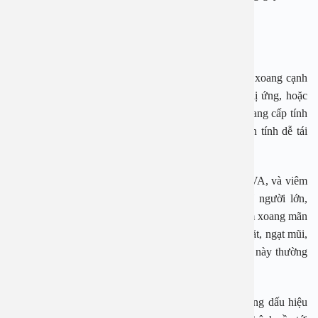
phiền toái trong cuộc sống hàng ngày.
Viêm xoang
Viêm xoang là tình trạng viêm niêm mạc mũi và các xoang cạnh
mũi, do các nguyên nhân như nhiễm khuẩn, virus, dị ứng, hoặc
nấm. Viêm xoang có thể chia thành hai loại: viêm xoang cấp tính
và viêm xoang mãn tính. Trong đó, viêm xoang mãn tính dễ tái
phát và nguy hiểm hơn.
Trẻ em dưới 6 tuổi, người bị viêm mũi dị ứng, viêm VA, và viêm
amidan là những đối tượng dễ mắc viêm xoang. Ở người lớn,
viêm niêm mạc mũi xoang có thể tiến triển thành viêm xoang mãn
tính, kèm theo các triệu chứng như đau nhức vùng mặt, ngạt mũi,
giảm khứu giác, ho, sốt, và mệt mỏi. Các triệu chứng này thường
kéo dài trên 12 tuần.
Trên đây là 5 bệnh tai mũi họng thường gặp và những dấu hiệu