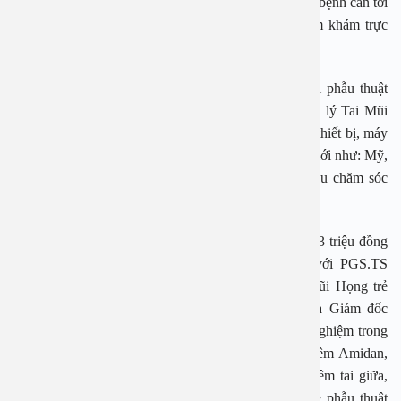
nhận biết. Để biết chính xác tình trạng bệnh lý, người bệnh cần tới
các Bệnh viện đa khoa An Việt để được bác sĩ thăm khám trực
tiếp, chẩn đoán và tư vấn phác đồ điều trị hợp lý.
Bệnh viện An Việt tự hào là địa chỉ uy tín, chữa trị phẫu thuật
thành công cho hàng ngàn bệnh nhân mắc các bệnh lý Tai Mũi
Họng. Bệnh viện Đa khoa An Việt sở hữu hệ thống thiết bị, máy
móc hiện đại, đồng bộ từ các nước tiên tiến trên thế giới như: Mỹ,
Nhật, Đức,… đảm bảo phục vụ tốt nhất cho nhu cầu chăm sóc
sức khỏe toàn diện, chuyên sâu.
Ngoài ra, Bệnh viện Đa khoa An Việt tặng voucher 3 triệu đồng
cho khách hàng khi đăng ký phẫu thuật Xoang với PGS.TS
Nguyễn Thị Hoài An- Nguyên Trưởng khoa Tai Mũi Họng trẻ
em, Bệnh viện Tai Mũi Họng Trung ương, hiện là Giám đốc
Bệnh viện Đa khoa An Việt, với gần 40 năm kinh nghiệm trong
điều trị và phẫu thuật thành công hàng ngàn ca viêm Amidan,
viêm VA, viêm xoang, u thanh quản, u hạ họng, viêm tai giữa,
điếc, thủng màng nhĩ… các bệnh lý Tai mũi họng & phẫu thuật