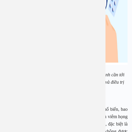
Nếu có dấu hiệu bệnh viêm đường hô hấp, người bệnh cần tới
các Bệnh viện đa khoa An Việt để được thăm khám và điều trị
Viêm họng
Viêm họng là một trong những bệnh tai mũi họng phổ biến, bao
gồm ba loại chính: viêm họng trắng, viêm họng đỏ, và viêm họng
loét. Bệnh thường xuất hiện khi thời tiết chuyển mùa, đặc biệt là
khi trời trở lạnh, và có thể gặp ở mọi lứa tuổi. Nếu không được