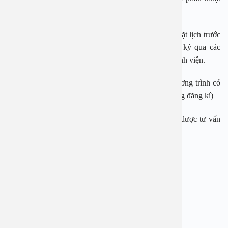
đầu cổ.
Đối tượng áp dụng: Dành cho khách hàng gọi điện đặt lịch trước
qua hotline 1900 2838 – 0965 98 3773 hoặc đăng ký qua các
kênh online: Facebook, website, Zalo, Google của bệnh viện.
Thời gian áp dụng từ: 10/7/2024 – 10/10/2024 (Chương trình có
thể kết thúc sớm hơn thời gian dự kiến nếu đủ số lượng đăng kí)
Liên hệ ngay hotline 1900 2838 – 0965 98 3773 để được tư vấn
và đặt lịch thăm khám sớm nhất.
——————————————-
BỆNH VIỆN ĐA KHOA AN VIỆT
Địa chỉ: 1E Trường Chinh, Thanh Xuân, Hà Nội
Hotline: 1900 2838 – 0965 98 3773