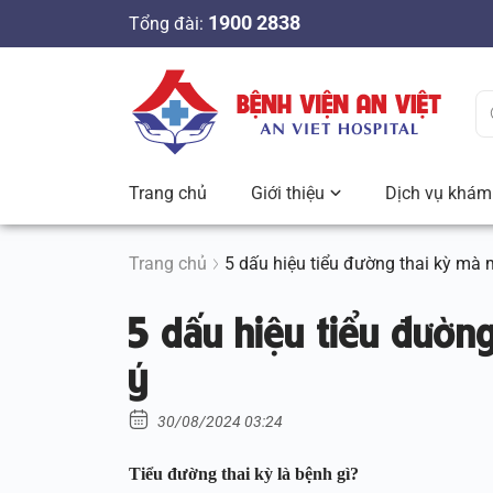
S
1900 2838
Tổng đài:
k
i
p
t
o
c
Trang chủ
Giới thiệu
Dịch vụ khám 
o
n
t
Trang chủ
5 dấu hiệu tiểu đường thai kỳ mà 
e
5 dấu hiệu tiểu đườn
n
t
ý
30/08/2024 03:24
Tiểu đường thai kỳ là bệnh gì?