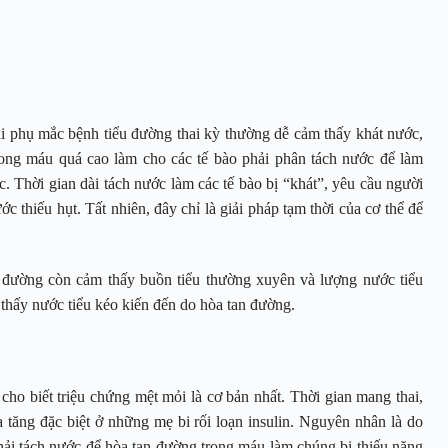
i phụ mắc bệnh tiểu đường thai kỳ thường dễ cảm thấy khát nước,
ong máu quá cao làm cho các tế bào phải phân tách nước để làm
. Thời gian dài tách nước làm các tế bào bị “khát”, yêu cầu người
 thiếu hụt. Tất nhiên, đây chỉ là giải pháp tạm thời của cơ thể để
u đường còn cảm thấy buồn tiểu thường xuyên và lượng nước tiểu
 thấy nước tiểu kéo kiến đến do hòa tan đường.
ho biết triệu chứng mệt mỏi là cơ bản nhất. Thời gian mang thai,
 tăng đặc biệt ở những mẹ bi rối loạn insulin. Nguyên nhân là do
hải tách nước để hòa tan đường trong máu làm chúng bị thiếu năng