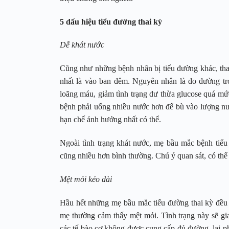
5 dấu hiệu tiểu đường thai kỳ
Dễ khát nước
Cũng như những bệnh nhân bị tiểu đường khác, tha
nhất là vào ban đêm. Nguyên nhân là do đường tr
loãng máu, giảm tình trạng dư thừa glucose quá mức
bệnh phải uống nhiều nước hơn để bù vào lượng nước
hạn chế ảnh hưởng nhất có thể.
Ngoài tình trạng khát nước, mẹ bầu mắc bệnh tiể
cũng nhiều hơn bình thường. Chú ý quan sát, có thể
Mệt mỏi kéo dài
Hầu hết những mẹ bầu mắc tiểu đường thai kỳ đều c
mẹ thường cảm thấy mệt mỏi. Tình trạng này sẽ gia
các tế bào cơ không được cung cấp đủ đường, lại p