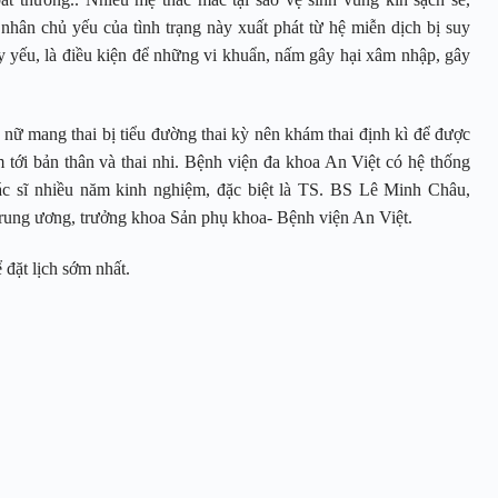
ân chủ yếu của tình trạng này xuất phát từ hệ miễn dịch bị suy
suy yếu, là điều kiện để những vi khuẩn, nấm gây hại xâm nhập, gây
ụ nữ mang thai bị tiểu đường thai kỳ nên khám thai định kì để được
m tới bản thân và thai nhi. Bệnh viện đa khoa An Việt có hệ thống
 bác sĩ nhiều năm kinh nghiệm, đặc biệt là TS. BS Lê Minh Châu,
ng ương, trưởng khoa Sản phụ khoa- Bệnh viện An Việt.
 đặt lịch sớm nhất.