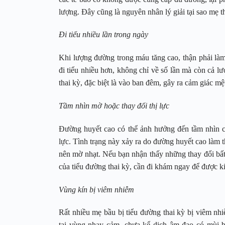
lượng. Đây cũng là nguyên nhân lý giải tại sao mẹ t
Đi tiểu nhiều lần trong ngày
Khi lượng đường trong máu tăng cao, thận phải làm
đi tiểu nhiều hơn, không chỉ về số lần mà còn cả l
thai kỳ, đặc biệt là vào ban đêm, gây ra cảm giác mệ
Tầm nhìn mờ hoặc thay đổi thị lực
Đường huyết cao có thể ảnh hưởng đến tầm nhìn củ
lực. Tình trạng này xảy ra do đường huyết cao làm t
nên mờ nhạt. Nếu bạn nhận thấy những thay đổi bất 
của tiểu đường thai kỳ, cần đi khám ngay để được ki
Vùng kín bị viêm nhiễm
Rất nhiều mẹ bầu bị tiểu đường thai kỳ bị viêm nhi
tại vùng nhạy cảm, chưa kể dịch âm đạo có mùi bấ