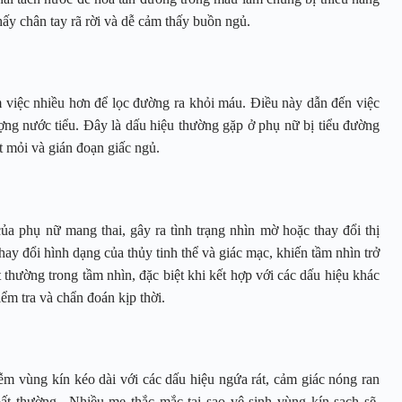
hấy chân tay rã rời và dễ cảm thấy buồn ngủ.
 việc nhiều hơn để lọc đường ra khỏi máu. Điều này dẫn đến việc
ượng nước tiểu. Đây là dấu hiệu thường gặp ở phụ nữ bị tiểu đường
t mỏi và gián đoạn giấc ngủ.
a phụ nữ mang thai, gây ra tình trạng nhìn mờ hoặc thay đổi thị
hay đổi hình dạng của thủy tinh thể và giác mạc, khiến tầm nhìn trở
thường trong tầm nhìn, đặc biệt khi kết hợp với các dấu hiệu khác
ểm tra và chẩn đoán kịp thời.
ễm vùng kín kéo dài với các dấu hiệu ngứa rát, cảm giác nóng ran
t thường.. Nhiều mẹ thắc mắc tại sao vệ sinh vùng kín sạch sẽ,