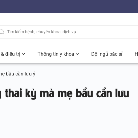
& điều trị
Thông tin y khoa
Đội ngũ bác sĩ
H
mẹ bầu cần lưu ý
g thai kỳ mà mẹ bầu cần lưu