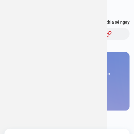
Bạn thấy thông tin này hữu ích, chia sẻ ngay
Chủ đề:
Bạn cần đặt lịch khám
Đăng kí ngay để được các chuyên gia tư vấn và khám
bệnh
Đặt lịch khám