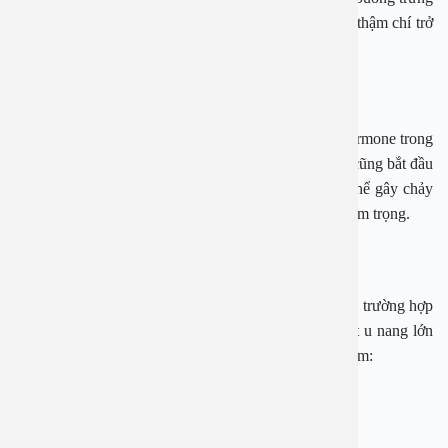
cũng đi qua. Có thể cho dây chằng đó bị xoắn, hoặc thậm chí trở
thành thắt nút.
Lạc nội mạc tử cung
Vào đầu chu kỳ, các mô phát triển do nồng độ các hormone trong
cơ thể tăng lên. Một khi kinh nguyệt bắt đầu, các mô cũng bắt đầu
bong ra giống như niêm mạc tử cung. Điều này có thể gây chảy
máu trong, mô sẹo và đau bụng hoặc vùng chậu nghiêm trọng.
U nang buồng trứng
U nang buồng trứng rất phổ biến và trong hầu hết các trường hợp
không gây ra bất kỳ triệu chứng nào. Tuy nhiên, một u nang lớn
hoặc vỡ có thể gây ra một loạt các triệu chứng, bao gồm:
Đau bụng
Đầy hơi