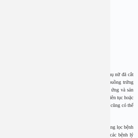
Kinh nguyệt bị rối loạn
Đi tiểu thường xuyên
Ăn thấy chóng no
Bụng cảm thấy khó chịu
Hội chứng tàn dư buồng trứng
Hội chứng tàn dư buồng trứng chỉ xảy ra ở những phụ nữ đã cắt
bỏ buồng trứng và ống dẫn trứng. Nếu bất kỳ mô buồng trứng
nào còn lại trong khung chậu, nó có thể tiếp tục đáp ứng và sản
xuất hormone.Điều này có thể gây ra nỗi đau hoặc là liên tục hoặc
đến và đi. Phụ nữ mắc hội chứng tàn dư buồng trứng cũng có thể
bị đau khi quan hệ, khi đi tiểu hoặc đi tiêu.
Bệnh viện Đa khoa An Việt hiện có gói Gói khám, sàng lọc bệnh
lý phụ khoa, giúp khách hàng phát hiện bệnh sớm các bệnh lý