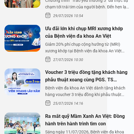
Chương trình “Trao yêu thương 5” đã thực sự
chạm tới trái tim của người bệnh. Đến hẹn lại
lên,…
29/07/2026 10:54
Ưu đãi lớn khi chụp MRI xương khớp
của Bệnh viện đa khoa An Việt
Giảm 20% phí chụp cộng hưởng từ (MRI)
xương khớp tại Bệnh viện đa khoa An Việt
Bệnh viện đa…
27/07/2026 10:30
Voucher 3 triệu đồng tặng khách hàng
phẫu thuật xoang cùng PGS. TS
Nguyễn Thị Hoài An
Bệnh viện đa khoa An Việt dành tặng khách
hàng voucher 3 triệu đồng khi phẫu thuật
xoang cùng PGS.…
25/07/2026 14:16
Ra mắt quỹ Mầm Xanh An Việt: Đồng
hành trên hành trình tìm con
Sáng ngày 11/07/2026, Bệnh viện đa khoa