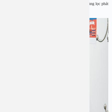
viêm nhiễm giúp điều trị dễ dàng, không tốn kém. Sàng lọc phát
hiện sớm ung thư phụ khoa (Ung thư cổ tử cung).