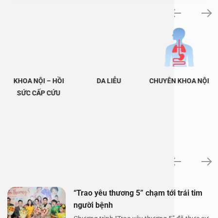
Khám bệnh chuyên khoa
KHOA NỘI – HỒI
DA LIỄU
CHUYÊN KHOA NỘI
SỨC CẤP CỨU
Tin tức
“Trao yêu thương 5” chạm tới trái tim
người bệnh