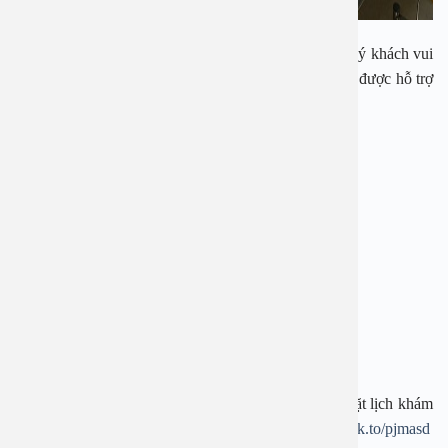
Ngay bây giờ, nếu cần tư vấn, đặt lịch thăm khám, quý khách vui
lòng gọi qua hotline:
1900 28 38
–
0965 98 37 73
để được hỗ trợ
nhanh nhất.
—————————-
BỆNH VIỆN ĐA KHOA AN VIỆT
Địa chỉ: 1E Trường Chinh, Thanh Xuân, Hà Nội
Hotline:
1900 28 38
–
0965 98 37 73
Website:
www.benhvienanviet.com
Fanpage:
https://www.facebook.com/benhvienanviet
Tải APP Bệnh viện An Việt để “Tra cứu kết quả – Đặt lịch khám
– Video Call với bác sĩ” và hơn thế nữa :
https://onelink.to/pjmasd