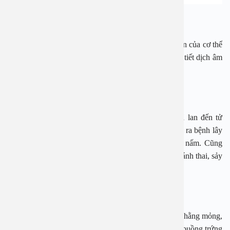
Rụng trứng
Đau do rụng trứng có thể xảy ra ở một hoặc cả hai bên của cơ thể
và đôi khi đi kèm với buồn nôn, chảy máu hoặc tăng tiết dịch âm
đạo.
Viêm nhiễm vùng chậu
Viêm nhiễm vùng chậu là một bệnh nhiễm trùng đã lan đến tử
cung, buồng trứng hoặc ống dẫn trứng. Vi khuẩn gây ra bệnh lây
truyền qua đường tình dục, chẳng hạn như lậu hoặc nấm. Cũng
có thể bị nhiễm trùng do sau khi sinh con, đặt vòng tránh thai, sảy
thai, phá thai hoặc một thủ tục xâm lấn khác.
Xoắn buồng trứng
Buồng trứng được nối với thành bụng bằng một dây chằng mỏng,
qua đó các mạch máu và dây thần kinh cung cấp cho buồng trứng