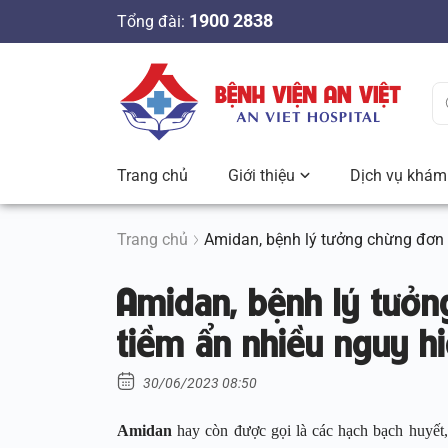
S
1900 2838
Tổng đài:
k
i
p
t
o
c
Trang chủ
Giới thiệu
Dịch vụ khám 
o
n
t
Trang chủ
Amidan, bệnh lý tưởng chừng đơn 
e
Amidan, bệnh lý tưởn
n
t
tiềm ẩn nhiều nguy h
30/06/2023 08:50
Amidan
hay còn được gọi là các hạch bạch huyết