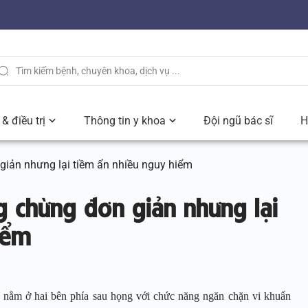
& điều trị
Thông tin y khoa
Đội ngũ bác sĩ
H
giản nhưng lại tiềm ẩn nhiều nguy hiểm
g chừng đơn giản nhưng lại
iểm
, nằm ở hai bên phía sau họng với chức năng ngăn chặn vi khuẩn