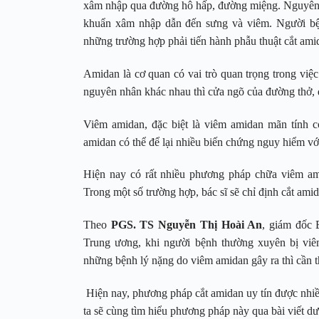
xâm nhập qua đường hô hấp, đường miệng. Nguyên n
khuẩn xâm nhập dẫn đến sưng và viêm. Người bện
những trường hợp phải tiến hành phẫu thuật cắt ami
Amidan là cơ quan có vai trò quan trọng trong việc
nguyên nhân khác nhau thì cửa ngõ của đường thở, 
Viêm amidan, đặc biệt là viêm amidan mãn tính 
amidan có thể để lại nhiều biến chứng nguy hiểm vớ
Hiện nay có rất nhiều phương pháp chữa viêm ami
Trong một số trường hợp, bác sĩ sẽ chỉ định cắt ami
Theo
PGS. TS Nguyễn Thị Hoài An
, giám đốc
Trung ương, khi người bệnh thường xuyên bị viê
những bệnh lý nặng do viêm amidan gây ra thì cần t
Hiện nay, phương pháp cắt amidan uy tín được nhiề
ta sẽ cùng tìm hiểu phương pháp này qua bài viết dư