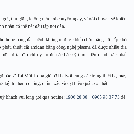
 ngơi, thư giãn, không nên nói chuyện ngay, vì nói chuyện sẽ khiến
nh nhân có thể bắt đầu tập nói dần.
cho họng hàng đầu bệnh không những khiến chức năng hô hấp khó
p phẫu thuật cắt amidan bằng công nghệ plasma đã được nhiều địa
a trị tại địa chỉ uy tín để các bác sỹ thực hiện chính xác nhất
ũ bác sĩ Tai Mũi Họng giỏi ở Hà Nội cùng các trang thiết bị, máy
ữa bệnh nhanh chóng, chính xác và đạt hiệu quả cao nhất.
uý khách vui lòng gọi qua hotline:
1900 28 38
–
0965 98 37 73
để