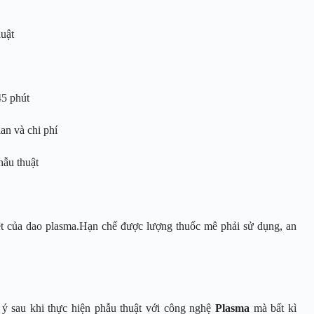
huật
45 phút
an và chi phí
hẫu thuật
việt của dao plasma.Hạn chế được lượng thuốc mê phải sử dụng, an
 sau khi thực hiện phẫu thuật với công nghệ
Plasma
mà bất kì