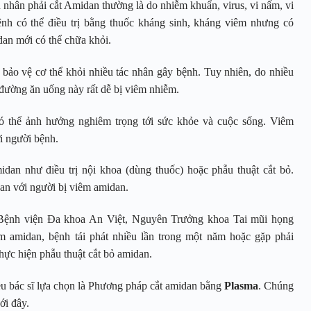
hân phải cắt Amidan thường là do nhiễm khuẩn, virus, vi nấm, vi
h có thể điều trị bằng thuốc kháng sinh, kháng viêm nhưng có
dan mới có thể chữa khỏi.
 bảo vệ cơ thể khỏi nhiều tác nhân gây bệnh. Tuy nhiên, do nhiều
đường ăn uống này rất dễ bị viêm nhiễm.
có thể ảnh hưởng nghiêm trọng tới sức khỏe và cuộc sống. Viêm
i người bệnh.
dan như điều trị nội khoa (dùng thuốc) hoặc phẫu thuật cắt bỏ.
dan với người bị viêm amidan.
 Bệnh viện Đa khoa An Việt, Nguyên Trưởng khoa Tai mũi họng
m amidan, bệnh tái phát nhiều lần trong một năm hoặc gặp phải
hực hiện phẫu thuật cắt bỏ amidan.
u bác sĩ lựa chọn là Phương pháp cắt amidan bằng
Plasma
. Chúng
ới đây.