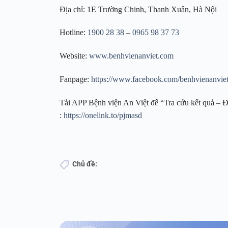
Địa chỉ: 1E Trường Chinh, Thanh Xuân, Hà Nội
Hotline:
1900 28 38
–
0965 98 37 73
Website:
www.benhvienanviet.com
Fanpage:
https://www.facebook.com/benhvienanvie
Tải APP Bệnh viện An Việt để “Tra cứu kết quả – Đặ
:
https://onelink.to/pjmasd
Chủ đề: