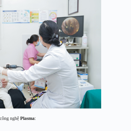
g công nghệ
Plasma
: