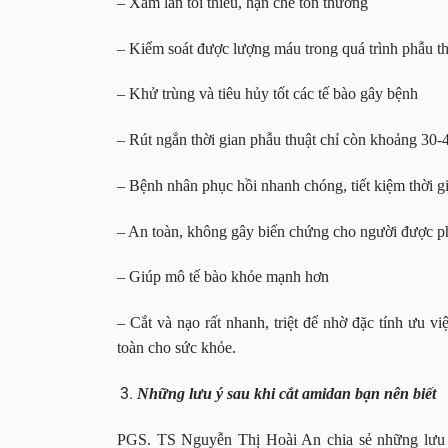
– Xâm lấn tối thiểu, hạn chế tổn thương
– Kiểm soát được lượng máu trong quá trình phẫu t
– Khử trùng và tiêu hủy tốt các tế bào gây bệnh
– Rút ngắn thời gian phẫu thuật chỉ còn khoảng 30-
– Bệnh nhân phục hồi nhanh chóng, tiết kiệm thời gi
– An toàn, không gây biến chứng cho người được p
– Giúp mô tế bào khỏe mạnh hơn
– Cắt và nạo rất nhanh, triệt để nhờ đặc tính ưu 
toàn cho sức khỏe.
Những lưu ý sau khi cắt amidan bạn nên biết
PGS. TS Nguyễn Thị Hoài An chia sẻ những lưu ý