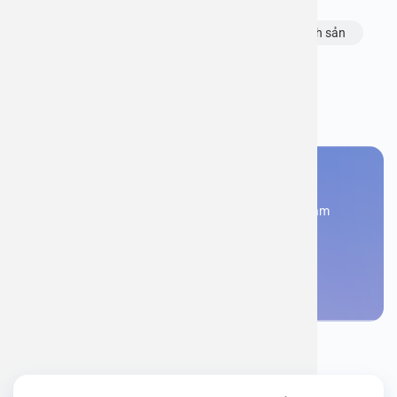
Chủ đề:
bệnh viện an việt
Sức khỏe sinh sản
Bạn thấy thông tin này hữu ích, chia sẻ ngay
Bạn cần đặt lịch khám
Đăng kí ngay để được các chuyên gia tư vấn và khám
bệnh
Đặt lịch khám