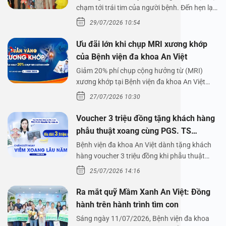
chạm tới trái tim của người bệnh. Đến hẹn lại
lên,…
29/07/2026 10:54
Ưu đãi lớn khi chụp MRI xương khớp
của Bệnh viện đa khoa An Việt
Giảm 20% phí chụp cộng hưởng từ (MRI)
xương khớp tại Bệnh viện đa khoa An Việt
Bệnh viện đa…
27/07/2026 10:30
Voucher 3 triệu đồng tặng khách hàng
phẫu thuật xoang cùng PGS. TS
Nguyễn Thị Hoài An
Bệnh viện đa khoa An Việt dành tặng khách
hàng voucher 3 triệu đồng khi phẫu thuật
xoang cùng PGS.…
25/07/2026 14:16
Ra mắt quỹ Mầm Xanh An Việt: Đồng
hành trên hành trình tìm con
Sáng ngày 11/07/2026, Bệnh viện đa khoa