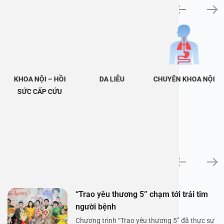
Khám bệnh chuyên khoa
KHOA NỘI – HỒI
DA LIỄU
CHUYÊN KHOA NỘI
SỨC CẤP CỨU
Tin tức
“Trao yêu thương 5” chạm tới trái tim
người bệnh
Chương trình “Trao yêu thương 5” đã thực sự