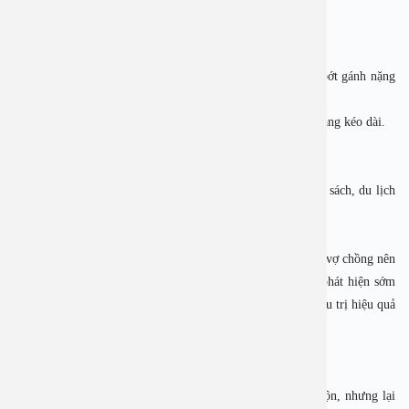
phẩm giàu omega-3.
• Tập thể dục nhẹ nhàng: yoga, bơi lội, đi bộ, thiền.
5.2. Chia sẻ và tìm sự hỗ trợ
• Chia sẻ áp lực với chồng, gia đình hoặc bạn bè để giảm bớt gánh nặng
tâm lý.
• Tham gia các nhóm hỗ trợ hoặc tư vấn tâm lý nếu căng thẳng kéo dài.
5.3. Quản lý công việc và cảm xúc
• Biết sắp xếp công việc hợp lý, tránh ôm đồm quá nhiều.
• Thực hành các kỹ thuật thư giãn: thở sâu, nghe nhạc, đọc sách, du lịch
ngắn ngày.
5.4. Khám và điều trị sớm
Nếu sau 6 – 12 tháng quan hệ đều đặn không có thai, cả hai vợ chồng nên
đến cơ sở y tế chuyên khoa hiếm muộn để kiểm tra. Việc phát hiện sớm
nguyên nhân (dù là do stress hay yếu tố bệnh lý) sẽ giúp điều trị hiệu quả
hơn.
6. Lời khuyên của bác sĩ chuyên khoa
Các bác sĩ sản phụ khoa nhấn mạnh:
• Stress không phải là nguyên nhân duy nhất gây hiếm muộn, nhưng lại