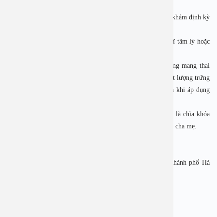
là yếu tố nguy cơ quan trọng làm giảm khả năng thụ thai.
• Giữ tinh thần thoải mái, lối sống lành mạnh kết hợp thăm khám định kỳ
sẽ giúp nâng cao sức khỏe sinh sản.
• Nếu áp lực tâm lý quá lớn, đừng ngần ngại tìm đến bác sĩ tâm lý hoặc
các chuyên gia hỗ trợ để tránh tình trạng stress kéo dài.
👉Stress thực sự có ảnh hưởng nghiêm trọng đến khả năng mang thai
của cả nam và nữ. Không chỉ gây rối loạn nội tiết, giảm chất lượng trứng
và tinh trùng, stress còn làm giảm tỷ lệ thành công ngay cả khi áp dụng
các phương pháp hỗ trợ sinh sản.
👉Vì vậy, việc quản lý stress và duy trì tinh thần lạc quan là chìa khóa
quan trọng giúp các cặp vợ chồng sớm đạt được ước mơ làm cha mẹ.
——————————-
BỆNH VIỆN ĐA KHOA AN VIỆT
Địa chỉ: 1E Số 1E Trường Chinh, Phường Tương Mai, Thành phố Hà
Nội.
Hotline: 1900 28 38 – 0967 33 96 33
Website: www.benhvienanviet.com
Fanpage: https://www.facebook.com/benhvienanviet