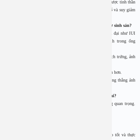
lệ thụ thai tự nhiên thấp hơn 20 – 30% so với cặp đôi giữ được tinh thần
thoải mái. Nguyên nhân chính là sự mất cân bằng nội tiết tố và suy giảm
chức năng sinh sản do stress gây ra.
4. Stress ảnh hưởng thế nào đến các phương pháp hỗ trợ sinh sản?
Ngay cả khi áp dụng các phương pháp hỗ trợ sinh sản hiện đại như IUI
(bơm tinh trùng vào buồng tử cung) hay IVF (thụ tinh trong ống
nghiệm), stress vẫn có thể là rào cản:
• Ở phụ nữ, stress làm giảm khả năng đáp ứng với thuốc kích trứng, ảnh
hưởng đến số lượng trứng thu được.
• Ở nam giới, căng thẳng khiến tinh dịch đồ cho kết quả kém hơn.
• Stress làm giảm tỷ lệ thành công của IVF, vì tinh thần căng thẳng ảnh
hưởng đến sự làm tổ và phát triển của phôi.
5. Làm thế nào để kiểm soát stress, tăng cơ hội mang thai?
Để tăng khả năng có con, việc kiểm soát stress là vô cùng quan trọng.
Một số giải pháp mà các chuyên gia khuyến nghị bao gồm:
5.1. Thay đổi lối sống
• Ngủ đủ giấc, duy trì giờ giấc sinh hoạt điều độ.
• Ăn uống cân bằng, bổ sung rau xanh, trái cây, chất béo tốt và thực