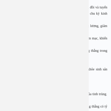
2.1. Ở phụ nữ
• Rối loạn rụng trứng: Stress kéo dài làm rối loạn vùng dưới đồi và tuyến
yên – hai cơ quan kiểm soát hormone sinh sản. Hệ quả là chu kỳ kinh
nguyệt không đều, trứng không rụng hoặc rụng muộn.
• Giảm chất lượng trứng: Cortisol cao khiến trứng kém chất lượng, giảm
khả năng thụ tinh.
• Ảnh hưởng niêm mạc tử cung: Stress có thể làm mỏng niêm mạc, khiến
phôi khó làm tổ.
• Tăng nguy cơ sảy thai: Nghiên cứu cho thấy phụ nữ căng thẳng trong
giai đoạn đầu thai kỳ có nguy cơ sảy thai cao hơn.
2.2. Ở nam giới
Không chỉ phụ nữ, stress cũng ảnh hưởng rõ rệt đến sức khỏe sinh sản
nam giới:
• Giảm số lượng và chất lượng tinh trùng.
• Rối loạn cương dương, giảm ham muốn tình dục.
• Ảnh hưởng đến quá trình di chuyển và khả năng thụ tinh của tinh trùng.
3. Stress và khả năng thụ thai tự nhiên
Các nghiên cứu chỉ ra rằng những cặp đôi thường xuyên căng thẳng có tỷ