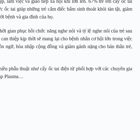
p, làm việc và giao tiếp xã hội khi lớn lên. 67% trẻ em cấy ốc tai
c ốc tai giúp những trẻ câm điếc bẩm sinh thoát khỏi tàn tật, giảm
ời bệnh và gia đình của họ.
 thời gian phục hồi chức năng nghe nói và tỷ lệ nghe nói của trẻ sau
 can thiệp kịp thời sẽ mang lại cho bệnh nhân cơ hội lớn trong việc
gôn ngữ, hòa nhập cộng đồng và giảm gánh nặng cho bản thân trẻ,
hiều phẫu thuật như cấy ốc tai điện tử phối hợp với các chuyên gia
háp Plasma…