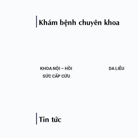
Khám bệnh chuyên khoa
OA NỘI
KHOA NỘI – HỒI
DA LIỄU
 KHỚP
SỨC CẤP CỨU
Tin tức