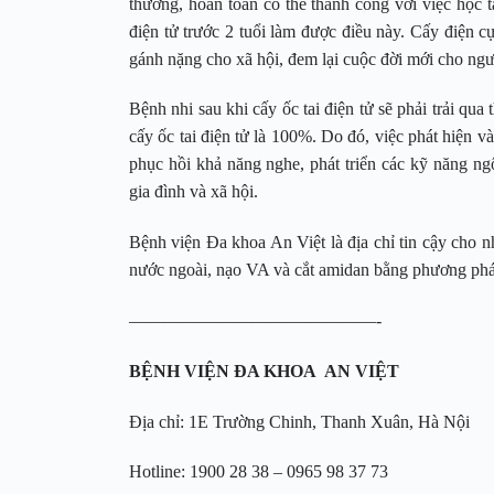
thường, hoàn toàn có thể thành công với việc học tậ
điện tử trước 2 tuổi làm được điều này. Cấy điện cự
gánh nặng cho xã hội, đem lại cuộc đời mới cho ngư
Bệnh nhi sau khi cấy ốc tai điện tử sẽ phải trải qua
cấy ốc tai điện tử là 100%. Do đó, việc phát hiện và
phục hồi khả năng nghe, phát triển các kỹ năng n
gia đình và xã hội.
Bệnh viện Đa khoa An Việt là địa chỉ tin cậy cho n
nước ngoài, nạo VA và cắt amidan bằng phương p
——————————————-
BỆNH VIỆN ĐA KHOA AN VIỆT
Địa chỉ: 1E Trường Chinh, Thanh Xuân, Hà Nội
Hotline: 1900 28 38 – 0965 98 37 73