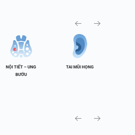
NỘI TIẾT – UNG
TAI MŨI HỌNG
TIẾT 
BƯỚU