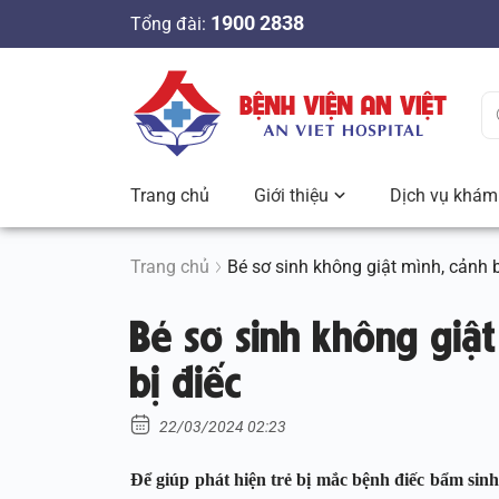
S
1900 2838
Tổng đài:
k
i
p
t
o
c
Trang chủ
Giới thiệu
Dịch vụ khám 
o
n
t
Trang chủ
Bé sơ sinh không giật mình, cảnh b
e
Bé sơ sinh không giật
n
t
bị điếc
22/03/2024 02:23
Để giúp phát hiện trẻ bị mắc bệnh điếc bẩm sinh