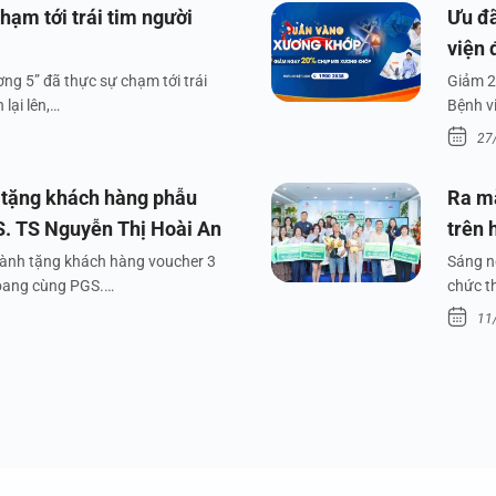
hạm tới trái tim người
Ưu đã
viện 
ng 5” đã thực sự chạm tới trái
Giảm 2
lại lên,…
Bệnh v
27
 tặng khách hàng phẫu
Ra m
S. TS Nguyễn Thị Hoài An
trên 
dành tặng khách hàng voucher 3
Sáng n
xoang cùng PGS.…
chức t
11