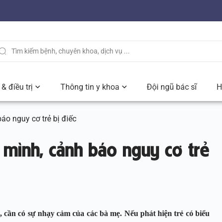
& điều trị
Thông tin y khoa
Đội ngũ bác sĩ
H
áo nguy cơ trẻ bị điếc
 mình, cảnh báo nguy cơ trẻ
, cần có sự nhạy cảm của các bà mẹ. Nếu phát hiện trẻ có biểu