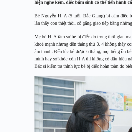
hiện nghe kém, điếc bẩm sinh có thể tiến hành cấ
Bé Nguyễn H. A (5 tuổi, Bắc Giang) bị câm điếc b
lần thấy con thiệt thòi, cố gắng giao tiếp bằng những
Mẹ bé H. A tâm sự bé bị điếc do trong thời gian man
khoẻ mạnh nhưng đến tháng thứ 3, 4 không thấy co
âm thanh. Đến lúc bé được 6 tháng, mọi tiếng ồn bé
mình hay sợ khóc còn H.A thì không có dấu hiệu nà
Bác sĩ kiểm tra thính lực bé bị điếc hoàn toàn do bi