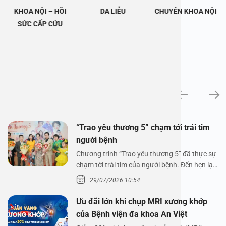
KHOA NỘI – HỒI
DA LIỄU
CHUYÊN KHOA NỘI
SỨC CẤP CỨU
Tin tức
“Trao yêu thương 5” chạm tới trái tim
người bệnh
Chương trình “Trao yêu thương 5” đã thực sự
chạm tới trái tim của người bệnh. Đến hẹn lại
lên,…
29/07/2026 10:54
Ưu đãi lớn khi chụp MRI xương khớp
của Bệnh viện đa khoa An Việt