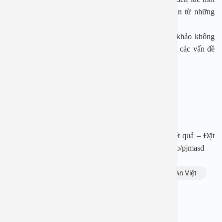
người cần nâng cao ý thức bảo vệ sức khỏe bản thân từ những
thói quen nhỏ nhất hàng ngày.
Những thông tin trong bài viết chỉ có ý nghĩa tham khảo không
thay thế cho việc thăm khám, chẩn đoán hay điều trị các vấn đề
sức khỏe.
BỆNH VIỆN ĐA KHOA AN VIỆT
Địa chỉ: 1E Trường Chinh, P. Tương Mai, TP. Hà Nội
Hotline: 1900 28 38
Website: www.benhvienanviet.com
Fanpage: https://www.facebook.com/benhvienanviet
Tải APP Bệnh viện đa khoa An Việt để “Tra cứu kết quả – Đặt
lịch khám với bác sĩ” và hơn thế nữa : https://onelink.to/pjmasd
Chủ đề:
bệnh gout
bệnh viện đa khoa An Việt
Bạn thấy thông tin này hữu ích, chia sẻ ngay