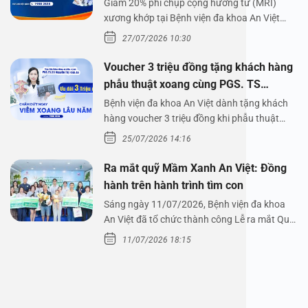
Giảm 20% phí chụp cộng hưởng từ (MRI)
xương khớp tại Bệnh viện đa khoa An Việt
Bệnh viện đa…
27/07/2026 10:30
Voucher 3 triệu đồng tặng khách hàng
phẫu thuật xoang cùng PGS. TS
Nguyễn Thị Hoài An
Bệnh viện đa khoa An Việt dành tặng khách
hàng voucher 3 triệu đồng khi phẫu thuật
xoang cùng PGS.…
25/07/2026 14:16
Ra mắt quỹ Mầm Xanh An Việt: Đồng
hành trên hành trình tìm con
Sáng ngày 11/07/2026, Bệnh viện đa khoa
An Việt đã tổ chức thành công Lễ ra mắt Quỹ
Mầm Xanh…
11/07/2026 18:15