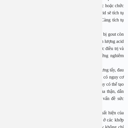
tiểu. Tuy nhiên, khi cơ thể sản sinh quá nhiều acid uric hoặc chức
năng thận suy giảm khiến việc đào thải bị hạn chế, acid sẽ tích tụ
lại và lắng đọng ở các mô, đặc biệt là khớp xương. Càng tích tụ
nhiều, nguy cơ hình thành bệnh gout càng cao.
Ngoài yếu tố ăn uống và rượu bia, một số trường hợp bị gout còn
do di truyền hoặc ảnh hưởng từ môi trường sống khiến lượng acid
uric trong cơ thể tăng cao bất thường. Nếu không được điều trị và
kiểm soát, bệnh gout có thể gây ra nhiều biến chứng nghiêm
trọng.
Người bệnh có thể bị viêm khớp mạn tính, các khớp sưng tấy, đau
nhức kéo dài, gây khó khăn trong vận động, thậm chí có nguy cơ
hoại tử khớp. Ngoài ra, các tinh thể urat tích tụ lâu ngày có thể tạo
thành sỏi thận, làm giảm chức năng lọc và bài tiết của thận, dẫn
đến ứ nước, nhiễm trùng đường tiết niệu và nhiều vấn đề sức
khỏe khác.
Một biểu hiện đặc trưng khác của bệnh gout là sự xuất hiện của
các cục tophi, là những khối u nhỏ dưới da, thường ở các khớp
ngón tay, ngón chân hoặc khuỷu tay. Những cục này không chỉ