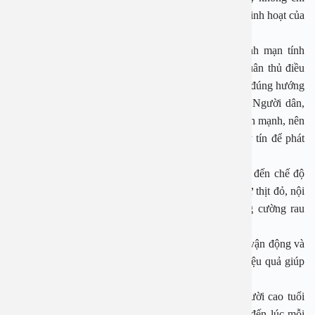
gây đau đớn mà còn ảnh hưởng lớn đến thẩm mỹ và sinh hoạt của
người bệnh.
ThS.BSCKII Ly Rina nhấn mạnh rằng, gout là bệnh mạn tính
nhưng hoàn toàn có thể kiểm soát nếu người bệnh tuân thủ điều
trị và thay đổi lối sống. Việc phát hiện sớm và điều trị đúng hướng
là chìa khóa để hạn chế các biến chứng nguy hiểm. Người dân,
đặc biệt là những người trẻ tuổi có lối sống không lành mạnh, nên
chủ động đi khám sức khỏe định kỳ tại các cơ sở uy tín để phát
hiện bệnh từ sớm.
Để phòng ngừa bệnh gout, mỗi người cần chú trọng đến chế độ
dinh dưỡng hợp lý, hạn chế thực phẩm giàu purin như thịt đỏ, nội
tạng động vật, hải sản; giảm tiêu thụ rượu bia, tăng cường rau
xanh, trái cây và uống đủ nước mỗi ngày.
Bên cạnh đó, duy trì cân nặng hợp lý, thường xuyên vận động và
tránh căng thẳng kéo dài cũng là những biện pháp hiệu quả giúp
giảm nguy cơ mắc bệnh.
Gout không còn là căn bệnh của người giàu hay người cao tuổi
mà đang ngày càng tiến gần hơn với giới trẻ, và đã đến lúc mỗi