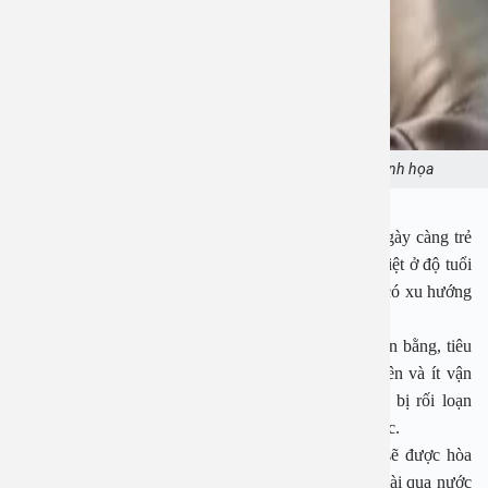
Bệnh gout ngày càng trẻ hóa. Ảnh minh họa
Thực tế hiện nay cho thấy, độ tuổi mắc gout đang ngày càng trẻ
hóa. Tỷ lệ nam giới mắc bệnh vẫn cao hơn nữ, đặc biệt ở độ tuổi
ngoài 30. Tuy nhiên, số ca mắc ở phụ nữ cũng đang có xu hướng
tăng lên.
Nguyên nhân chính đến từ thói quen ăn uống mất cân bằng, tiêu
thụ nhiều đạm động vật, uống rượu bia thường xuyên và ít vận
động. Một lối sống thiếu khoa học khiến cơ thể dễ bị rối loạn
chuyển hóa, trong đó có quá trình chuyển hóa acid uric.
Ở người bình thường, acid uric sau khi hình thành sẽ được hòa
tan trong máu, sau đó lọc qua thận và đào thải ra ngoài qua nước