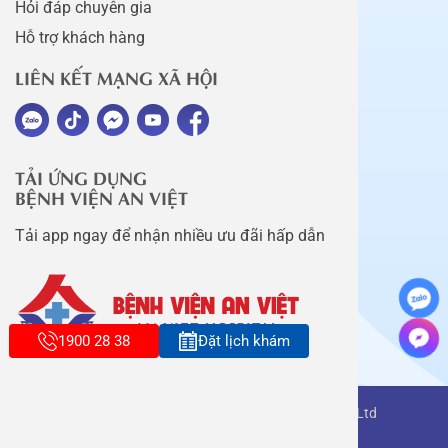
Hỏi đáp chuyên gia
Hỗ trợ khách hàng
LIÊN KẾT MẠNG XÃ HỘI
TẢI ỨNG DỤNG
BỆNH VIỆN AN VIỆT
Tải app ngay để nhận nhiều ưu đãi hấp dẫn
1900 28 38
Đặt lịch khám
Copyright belongs to An Viet Thang Long Co., Ltd
Terms of use