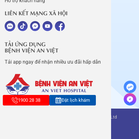
Hỗ trợ khách hàng
LIÊN KẾT MẠNG XÃ HỘI
TẢI ỨNG DỤNG
BỆNH VIỆN AN VIỆT
Tải app ngay để nhận nhiều ưu đãi hấp dẫn
1900 28 38
Đặt lịch khám
Copyright belongs to An Viet Thang Long Co., Ltd
Terms of use
Sitemap