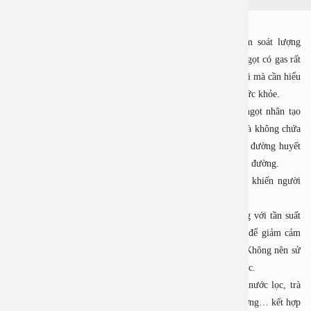
Đáp:
Chào bạn, với bệnh nhân tiểu đường thì việc kiểm soát lượng
đường huyết thông qua chế độ ăn, trong đó hạn chế nước ngọt có gas rất
quan trọng. Tuy nhiên, không nhất thiết phải kiêng tuyệt đối mà cần hiểu
rõ thành phần và tác động của loại nước không đường đến sức khỏe.
Với các loại nước ngọt không đường thường có chất tạo ngọt nhân tạo
như aspartame, sucralose, acesulfame K, giúp tạo vị ngọt mà không chứa
calo hay đường đơn. Trên lý thuyết, chúng không làm tăng đường huyết
ngay lập tức, nhưng không hoàn toàn an toàn cho người tiểu đường.
Thói quen thường xuyên tiêu thụ các loại nước này cũng khiến người
bệnh lệ thuộc vào vị ngọt, khó kiểm soát chế độ ăn uống.
Bệnh nhân tiểu đường có thể dùng nước ngọt không đường với tần suất
thấp hoặc theo tư vấn của bác sĩ, ví dụ vài lần mỗi tháng để giảm cảm
giác thèm ngọt mà không gây tăng đường huyết đột ngột. Không nên sử
dụng hàng ngày hoặc xem đây là thức uống thay thế nước lọc.
Người bệnh nên ưu tiên các loại thức uống tự nhiên như nước lọc, trà
xanh, nước khoáng, một số loại nước ép không bỏ thêm đường… kết hợp