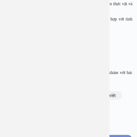
với chế độ ăn ít tinh bột tinh chế, tăng rau xanh, chất xơ, đạm thực vật và
vận động đều đặn để kiểm soát đường huyết hiệu quả.
Bệnh nhân cần đi khám định kỳ, xây dựng chế độ ăn phù hợp với tình
trạng sức khỏe.
BỆNH VIỆN ĐA KHOA AN VIỆT
Địa chỉ: 1E Trường Chinh, Thanh Xuân, Hà Nội
Hotline: 1900 28 38 – 0967 339 633
Website: www.benhvienanviet.com
Fanpage: https://www.facebook.com/benhvienanviet
Tải APP Bệnh viện An Việt để “Tra cứu kết quả – Đặt lịch khám với bác
sĩ” và hơn thế nữa : https://onelink.to/pjmasd
Chủ đề:
bệnh tiểu đường
bệnh viện an việt
Bạn thấy thông tin này hữu ích, chia sẻ ngay