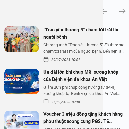
Tin tức
“Trao yêu thương 5” chạm tới trái tim
người bệnh
Chương trình “Trao yêu thương 5” đã thực sự
chạm tới trái tim của người bệnh. Đến hẹn lại
lên,…
29/07/2026 10:54
Ưu đãi lớn khi chụp MRI xương khớp
của Bệnh viện đa khoa An Việt
Giảm 20% phí chụp cộng hưởng từ (MRI)
xương khớp tại Bệnh viện đa khoa An Việt
Bệnh viện đa…
27/07/2026 10:30
Voucher 3 triệu đồng tặng khách hàng
phẫu thuật xoang cùng PGS. TS
Nguyễn Thị Hoài An