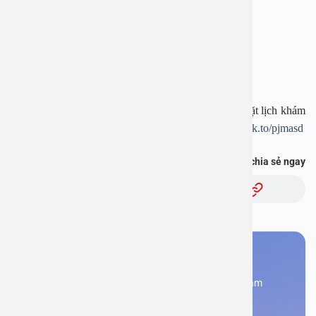
Hotline: 1900 28 38 – 0965 98 37 73
Website:
www.benhvienanviet.com
Fanpage:
https://www.facebook.com/benhvienanviet
Tải APP Bệnh viện An Việt để “Tra cứu kết quả – Đặt lịch khám
– Video Call với bác sĩ” và hơn thế nữa :
https://onelink.to/pjmasd
Bạn thấy thông tin này hữu ích, chia sẻ ngay
Chủ đề:
Bạn cần đặt lịch khám
Đăng kí ngay để được các chuyên gia tư vấn và khám
bệnh