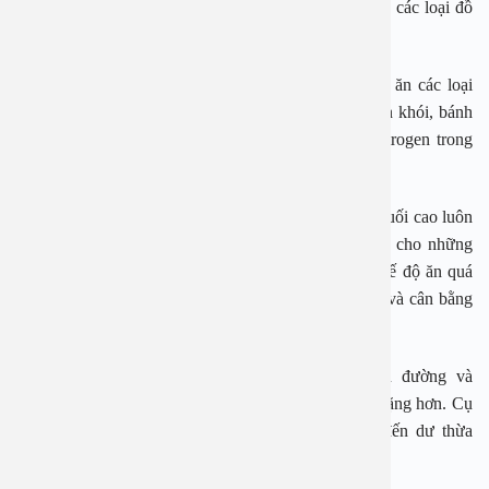
các khối u xơ. Tốt nhất, người bệnh không nên uống các loại đồ
uống như cà phê, soda, nước tăng lực,…
Thịt hun khói: Bệnh nhân u xơ tử cung không nên ăn các loại
thực phẩm chứa nhiều chất béo bão hòa như thịt hun khói, bánh
quy,… Vì loại thực phẩm này sẽ làm tăng lượng estrogen trong
máu và khiến các nhân xơ không phát triển tốt.
Thực phẩm nhiều muối: Thực phẩm có hàm lượng muối cao luôn
được coi là có hại cho sức khỏe, đặc biệt không tốt cho những
người bị cao huyết áp và suy thận. Thêm vào đó, chế độ ăn quá
mặn sẽ khiến gan bị quá tải trong việc lọc bỏ độc tố và cân bằng
nội tiết tố.
Đường: Nếu bạn tiêu thụ thực phẩm chứa nhiều đường và
carbohydrate, nó có thể làm cho bệnh u xơ tử cung nặng hơn. Cụ
thể, nó làm tăng lượng đường trong máu và dẫn đến dư thừa
insulin, gây tăng cân và khiến u xơ tử cung phát triển.