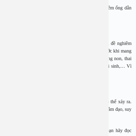
Biến chứng này bao gồm; viêm nội mạc tử cung, viêm ống dẫn
trứng, nhiễm trùng khối u, v.v.
– Các biến chứng thai sản
Đối với phụ nữ mang thai, u xơ tử cung là một vấn đề nghiêm
trọng. Hầu hết các khối u có xu hướng tăng kích thước khi mang
thai. Các biến chứng điển hình là: sẩy thai, nhau bong non, thai
ngôi mông, biến chứng nhiễm trùng trong và sau khi sinh,… Vì
vậy, thai phụ bị u xơ tử cung phải đặc biệt lưu ý.
– Chuyển hóa ung thư
Biến chứng này tuy tỷ lệ mắc rất thấp nhưng vẫn có thể xảy ra.
Biểu hiện đặc trưng là sốt kéo dài, sụt cân, chảy máu âm đạo, suy
nhược toàn thân, ..
Như vậy để phòng ngừa các biến chứng này các bạn hãy đọc