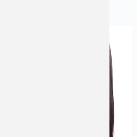
ngay phần tiếp để biết u xơ tử cung kiêng ăn gì nhé.