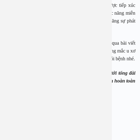
Rượu: Nếu bị u xơ tử cung, bạn tuyệt đối không được tiếp xúc
với bia rượu vì có thể dẫn đến viêm nhiễm, giảm chức năng miễn
dịch cơ thể. Rượu bia là nguyên nhân chính làm gia tăng sự phát
triển của khối u xơ tử cung
Như vậy là các bạn đã biết u xơ tử cung kiêng ăn gì qua bài viết
trên rồi đúng không! Mong rằng những bệnh nhân đang mắc u xơ
tử cung hãy có một chế độ ăn lành mạnh để nhanh khỏi bệnh nhé.
Nếu cần tư vấn thêm hoặc đặt lịch bạn có thể gọi tới tổng đài
1900 2838 hoặc
0965 98 37 73
để được hỗ trợ tư vấn hoàn toàn
miễn phí.
——————————-
BỆNH VIỆN ĐA KHOA AN VIỆT
Địa chỉ: 1E Trường Chinh, Thanh Xuân, Hà Nội