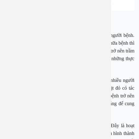
Bệnh nhân u xơ tử cung kiêng ăn gì?
Thức ăn có ảnh hưởng trực tiếp đến sức khỏe của người bệnh.
Nếu những thực phẩm tốt giúp đẩy nhanh quá trình chữa bệnh thì
ngược lại, những thực phẩm không tốt sẽ khiến bệnh trở nên trầm
trọng hơn. Cụ thể, bệnh nhân u xơ tử cung cần tránh những thực
phẩm sau:
Thịt đỏ: Đây là một trong những thực phẩm mà rất nhiều người
ốm phải tránh. Các chuyên gia giải thích các loại thịt đỏ có tác
dụng làm tăng lượng estrogen trong cơ thể và khiến bệnh trở nên
trầm trọng hơn. Bạn nên thay thế thịt đỏ bằng thịt trắng để cung
cấp protein cho cơ thể.
Cafein: Trong cafein có nhiều chất methylxanthines. Đây là hoạt
chất làm tăng các chất sinh hóa của cơ thể và dẫn đến hình thành