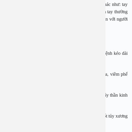
hắt xì. Ngoài ra virus có thể bám lên các vật dụng khác như: tay
nắm cửa, khăn mặt, khẩu trang… Do đó, bạn nên rửa tay thường
xuyên với xà phòng và không dùng chung đồ cá nhân với người
khác để giảm nguy cơ bị nhiễm viêm xoang.
Biến chứng thường gặp:
Nếu điều trị viêm xoang không đúng cách hoặc để bệnh kéo dài
thì bạn có thể gặp phải các biến chứng liên quan như:
Biến chứng đường thở: Viêm họng cấp, viêm tai giữa, viêm phế
quản mạn,…
Biến chứng ở mắt: Viêm kết mạc, viêm túi lệ, viêm dây thần kinh
hậu nhãn cầu,…
Biến chứng ở não: viêm màng não, áp xe não, viêm cốt tủy xương
trán.