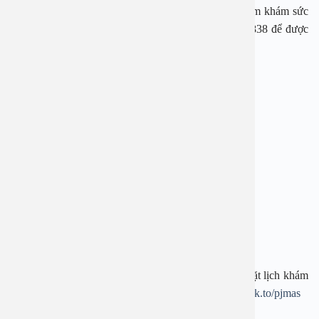
Để biết thêm các thông tin về dịch vụ và các gói thăm khám sức
khoẻ, vui lòng liên hệ hotline 0965983773 – 1900 2838 để được
hỗ trợ.
——————————-
BỆNH VIỆN ĐA KHOA AN VIỆT
Địa chỉ: 1E Trường Chinh, Thanh Xuân, Hà Nội
Hotline: 1900 28 38 – 0965 98 37 73
Website:
www.benhvienanviet.com
Fanpage:
https://www.facebook.com/benhvienanviet
Tải APP Bệnh viện An Việt để “Tra cứu kết quả – Đặt lịch khám
– Video Call với bác sĩ” và hơn thế nữa :
https://onelink.to/pjmas