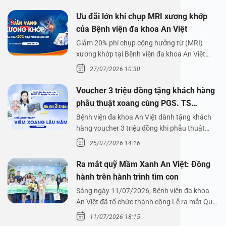
Ưu đãi lớn khi chụp MRI xương khớp
của Bệnh viện đa khoa An Việt
Giảm 20% phí chụp cộng hưởng từ (MRI)
xương khớp tại Bệnh viện đa khoa An Việt
Bệnh viện đa…
27/07/2026 10:30
Voucher 3 triệu đồng tặng khách hàng
phẫu thuật xoang cùng PGS. TS
Nguyễn Thị Hoài An
Bệnh viện đa khoa An Việt dành tặng khách
hàng voucher 3 triệu đồng khi phẫu thuật
xoang cùng PGS.…
25/07/2026 14:16
Ra mắt quỹ Mầm Xanh An Việt: Đồng
hành trên hành trình tìm con
Sáng ngày 11/07/2026, Bệnh viện đa khoa
An Việt đã tổ chức thành công Lễ ra mắt Quỹ
Mầm Xanh…
11/07/2026 18:15