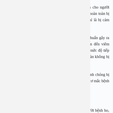
Viêm xoang do virus sẽ tiềm ẩn nguy cơ lây truyền cho người
khác. Nhưng không phải tất cả người nhiễm virus sẽ hoàn toàn bị
viêm xoang. Hầu hết các trường hợp thường gặp chỉ là bị cảm
lạnh.
Đối với các bệnh nhiễm trùng đường hô hấp do vi khuẩn gây ra
thì đều có khả năng lây truyền nhưng nguy cơ dẫn đến viêm
xoang là khá thấp. Nếu sức đề kháng của bạn tốt và mức độ tiếp
xúc không quá gần với người bệnh thì cơ thể hoàn toàn không bị
nhiễm.
Trường hợp hệ miễn dịch suy giảm, cơ thể bạn sẽ nhanh chóng bị
vi khuẩn xâm nhập và tấn công, từ đó làm tăng nguy cơ mắc bệnh
viêm xoang.
Viêm xoang lây qua những đường nào
Viêm xoang do virus có thể lây qua giọt bắn khi người bệnh ho,