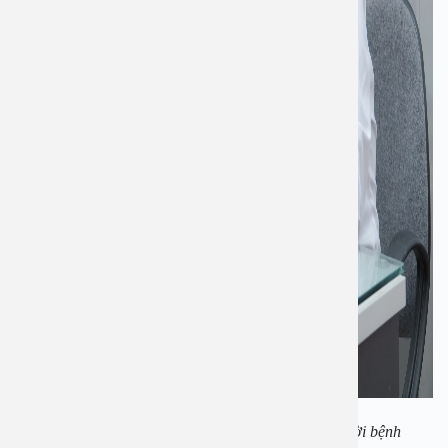
PGS Nguyễn Thị Hoài An. đang tư vấn cho người bệnh