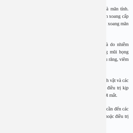
Viêm xoang được phân loại thành 2 loại cấp tính và mãn tính.
Nếu người bệnh bị viêm xoang khoảng 4 tuần là viêm xoang cấp
tính, kéo dài hơn 12 tuần và tái phát nhiều lần là viêm xoang mãn
tính.
Nguyên nhân hàng đầu gây viêm xoang cấp tính là do nhiễm
trùng (vi khuẩn, virus, nấm); do viêm nhiễm đường mũi họng
(viêm họng, viêm amidan, viêm mũi) hoặc do bệnh sâu răng, viêm
lợi lan truyền sang các khoang gây viêm cấp.
Bên cạnh đó, viêm xoang cấp còn do dị ứng với vi sinh vật và các
chất gây dị ứng.Trường hợp của chị Chi nếu không điều trị kịp
thời có thể gây ra viêm thần kinh thị giác ảnh hưởng tới mắt.
PGS An cho biết khi có các dấu hiệu sau người bệnh cần đến các
cơ sở y tế để thăm khám tránh biến chứng do xoang hoặc điều trị
triệt để giảm nguy cơ xoang mãn tính.