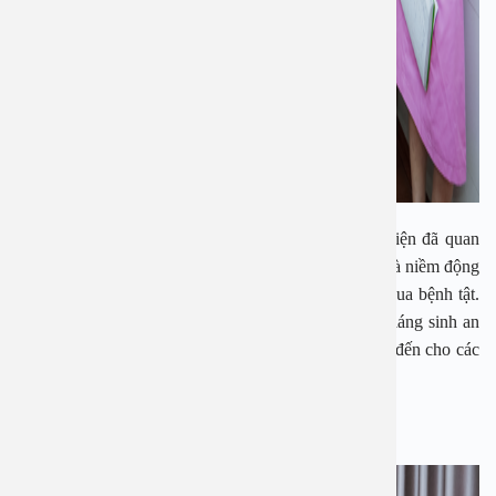
Các bệnh nhân đều rất vui mừng và cảm ơn bệnh viện đã quan
tâm động viên và tặng quà. Món quà tuy nhỏ nhưng là niềm động
viên tinh thần giúp bệnh nhân vui vẻ lạc quan vượt qua bệnh tật.
Món quà đã mang đến niềm vui, gửi gắm lời chúc giáng sinh an
lành, ấm áp yêu thương mà bệnh viện An Việt mang đến cho các
bệnh nhân và người nhà.