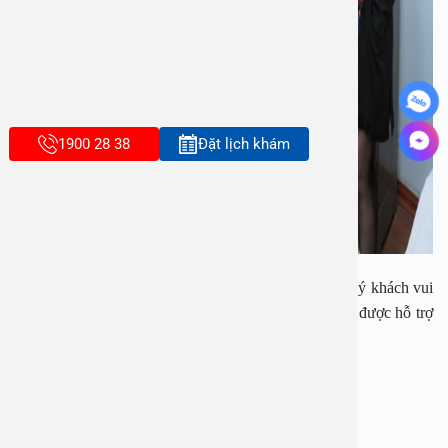
1900 28 38
Đặt lịch khám
Ngay bây giờ, nếu cần tư vấn, đặt lịch thăm khám, quý khách vui
lòng gọi qua hotline: 1900 28 38 – 0965 98 37 73 để được hỗ trợ
nhanh nhất.
BỆNH VIỆN ĐA KHOA AN VIỆT
Địa chỉ:
1E Trường Chinh, Thanh Xuân, Hà Nội