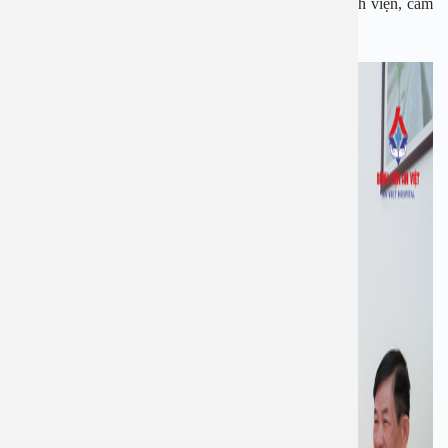
sĩ Trà My đến thăm và tặng quà. Tôi xin cảm ơn bệnh viện, cảm
ơn các y bác sĩ ở đây đã chăm sóc rất tận tình”