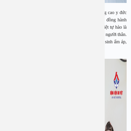
Với phương châm coi bệnh nhân là trung tâm và nâng cao y đức
là nâng cao chất lượng khám chữa bệnh, luôn luôn đồng hành
giúp bệnh nhân sẻ chia mọi nỗi lo về sức khỏe An Việt tự hào là
bến đỗ cuối cùng trong lộ trình chữa bệnh của bạn và người thân.
Chúc toàn thể bệnh nhân, toàn thể quý vị mùa giáng sinh ấm áp,
an lành.