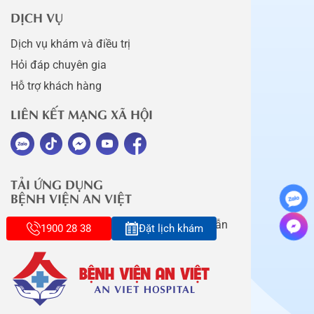
DỊCH VỤ
Dịch vụ khám và điều trị
Hỏi đáp chuyên gia
Hỗ trợ khách hàng
LIÊN KẾT MẠNG XÃ HỘI
TẢI ỨNG DỤNG
BỆNH VIỆN AN VIỆT
Tải app ngay để nhận nhiều ưu đãi hấp dẫn
1900 28 38
Đặt lịch khám