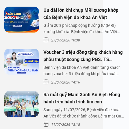
Ưu đãi lớn khi chụp MRI xương khớp
của Bệnh viện đa khoa An Việt
Giảm 20% phí chụp cộng hưởng từ (MRI)
xương khớp tại Bệnh viện đa khoa An Việt
Bệnh viện đa…
27/07/2026 10:30
Voucher 3 triệu đồng tặng khách hàng
phẫu thuật xoang cùng PGS. TS
Nguyễn Thị Hoài An
Bệnh viện đa khoa An Việt dành tặng khách
hàng voucher 3 triệu đồng khi phẫu thuật
xoang cùng PGS.…
25/07/2026 14:16
Ra mắt quỹ Mầm Xanh An Việt: Đồng
hành trên hành trình tìm con
Sáng ngày 11/07/2026, Bệnh viện đa khoa
An Việt đã tổ chức thành công Lễ ra mắt Quỹ
Mầm Xanh…
11/07/2026 18:15