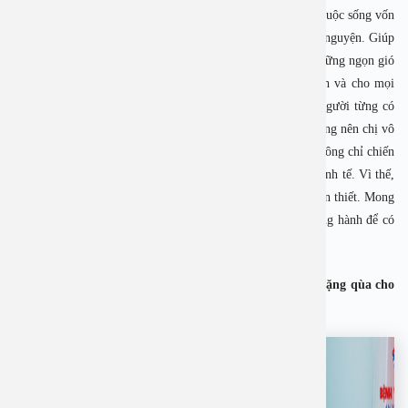
thương đến bệnh nhân ở các bệnh viện. Chị tâm niệm rằng cuộc sống vốn
vô thường nên bất kể khi nào có cơ hội là chị lại làm thiện nguyện. Giúp
được ai dù là việc nhỏ nhất cũng đều rất ý nghĩa. Cứ góp những ngọn gió
nhỏ mỗi ngày như vậy sẽ tích tụ nên phước lành cho mình và cho mọi
người. Chị thích sẻ chia với người bệnh vì hơn ai hết, là người từng có
nhiều năm “ăn cơm bệnh viện” để chăm người thân bệnh nặng nên chị vô
cùng thấu hiểu cảm xúc của bệnh nhân và người nhà. Họ không chỉ chiến
đấu với bệnh tật mà còn đối diện với nhiều nỗi lo lắng về kinh tế. Vì thế,
chị cho rằng sự động viên, ai ủi những lúc như vậy là rất cần thiết. Mong
muốn của nghệ sĩ Trà My là ngày càng có nhiều người đồng hành để có
thêm nhiều nữa những yêu thương được lan toả.
Xem hình ảnh nghệ sĩ Trà My cùng các bác sĩ thăm và tặng qùa cho
bệnh nhân