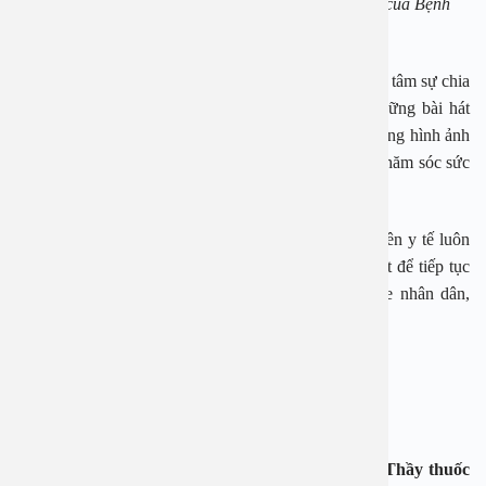
Các tiết mục văn nghệ được thể hiện bởi các y bác sĩ của Bệnh
viện An Việt
Không khí buổi lễ thêm vui vẻ đoàn kết bởi những lời tâm sự chia
sẻ của PGS.TS Hoài An, bởi những tiết mục với những bài hát
mang đầy ý nghĩa. Mọi người thêm quyết tâm xây dựng hình ảnh
An Việt trở thành điểm đến tin cậy trong hành trình chăm sóc sức
khỏe của mọi nhà.
Một lần nữa, kính chúc toàn thể y, bác sĩ và nhân viên y tế luôn
dồi dào sức khỏe, tràn đầy năng lượng và nhiệt huyết để tiếp tục
cống hiến cho sự nghiệp cao cả chăm sóc sức khỏe nhân dân,
xứng đáng với danh hiệu “Y Đức song hành”.
“𝑇𝑎̂𝑚 𝑠𝑎̆́𝑡 𝑙𝑜̀𝑛𝑔 𝑠𝑜𝑛 𝑛𝑔𝑜̛̀𝑖 𝑦 đ𝑢̛́𝑐
𝑇𝑎̂𝑚 𝑏𝑒̂̀𝑛, 𝑑𝑎̣ 𝑣𝑢̛̃𝑛𝑔 𝑟𝑎̣𝑛𝑔 𝑛ℎ𝑎̂𝑛 𝑡𝑎̂𝑚..”
Một vài hình ảnh trong lễ kỷ niệm 70 năm ngày Thầy thuốc