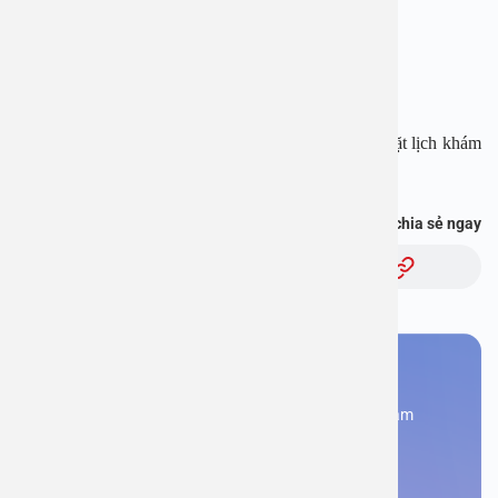
Website:
www.benhvienanviet.com
Fanpage:
https://www.facebook.com/benhvienanviet
Tải APP Bệnh viện An Việt để “Tra cứu kết quả – Đặt lịch khám
với bác sĩ” và hơn thế nữa :
https://onelink.to/pjmasd
Bạn thấy thông tin này hữu ích, chia sẻ ngay
Chủ đề:
Bạn cần đặt lịch khám
Đăng kí ngay để được các chuyên gia tư vấn và khám
bệnh
Đặt lịch khám