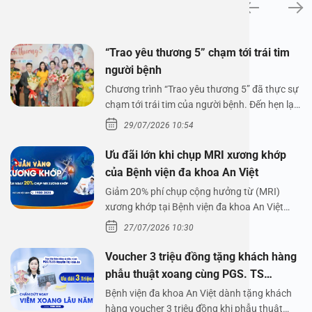
Tin tức
“Trao yêu thương 5” chạm tới trái tim
người bệnh
Chương trình “Trao yêu thương 5” đã thực sự
chạm tới trái tim của người bệnh. Đến hẹn lại
lên,…
29/07/2026 10:54
Ưu đãi lớn khi chụp MRI xương khớp
của Bệnh viện đa khoa An Việt
Giảm 20% phí chụp cộng hưởng từ (MRI)
xương khớp tại Bệnh viện đa khoa An Việt
Bệnh viện đa…
27/07/2026 10:30
Voucher 3 triệu đồng tặng khách hàng
phẫu thuật xoang cùng PGS. TS
Nguyễn Thị Hoài An
Bệnh viện đa khoa An Việt dành tặng khách
hàng voucher 3 triệu đồng khi phẫu thuật