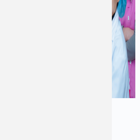
BỆNH VIỆN ĐA KHOA AN VIỆT
Địa chỉ: 1E Trường Chinh, Thanh Xuân, Hà Nội
Hotline: 1900 28 38 – 0965 98 37 73