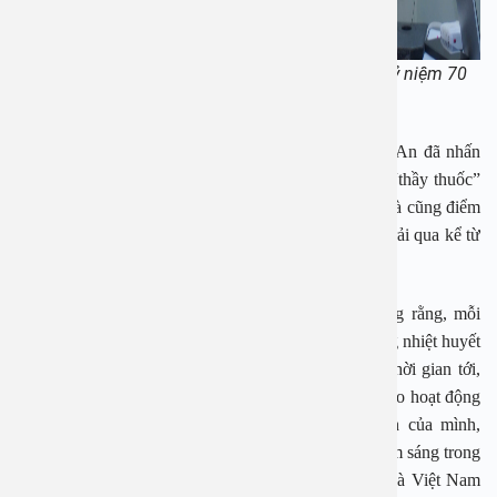
PGS. TS Nguyễn Thị Hoài An phát biểu trong lễ kỷ niệm 70
năm ngày Thầy thuốc Việt Nam
Phát biểu trong buổi lễ, PGS. TS Nguyễn Thị Hoài An đã nhấn
mạnh lại trách nhiệm và công việc của những người “thầy thuốc”
trong công việc chăm sóc sức khỏe cho người dân. Bà cũng điểm
qua những thành công và thách thức mà An Việt đã trải qua kể từ
khi ra đời.
PGS. TS Nguyễn Thị Hoài An gửi gắm: “Tôi mong rằng, mỗi
người trong chúng ta hãy luôn giữ vững niềm tin, lòng nhiệt huyết
và tinh thần học hỏi không ngừng. Hy vọng trong thời gian tới,
An Việt sẽ có những bước phát triển hơn nữa, đưa vào hoạt động
nhiều chuyên khoa mới, phát huy những thế mạnh của mình,
ngày càng cải thiện và phát triển để trở thành một điểm sáng trong
hệ thống y tế ngoài công lập của Hà Nội nói riêng và Việt Nam