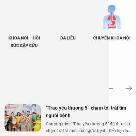
KHOA NỘI – HỒI
DA LIỄU
CHUYÊN KHOA NỘI
SỨC CẤP CỨU
Tin tức
“Trao yêu thương 5” chạm tới trái tim
người bệnh
Chương trình “Trao yêu thương 5” đã thực sự
chạm tới trái tim của người bệnh. Đến hẹn lại