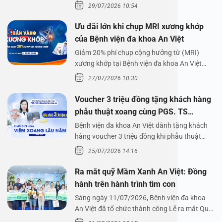
lên,…
29/07/2026 10:54
Ưu đãi lớn khi chụp MRI xương khớp
của Bệnh viện đa khoa An Việt
Giảm 20% phí chụp cộng hưởng từ (MRI)
xương khớp tại Bệnh viện đa khoa An Việt
Bệnh viện đa…
27/07/2026 10:30
Voucher 3 triệu đồng tặng khách hàng
phẫu thuật xoang cùng PGS. TS
Nguyễn Thị Hoài An
Bệnh viện đa khoa An Việt dành tặng khách
hàng voucher 3 triệu đồng khi phẫu thuật
xoang cùng PGS.…
25/07/2026 14:16
Ra mắt quỹ Mầm Xanh An Việt: Đồng
hành trên hành trình tìm con
Sáng ngày 11/07/2026, Bệnh viện đa khoa
An Việt đã tổ chức thành công Lễ ra mắt Quỹ
Mầm Xanh…