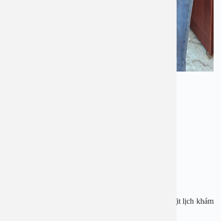
BỆNH VIỆN ĐA KHOA AN VIỆT
Địa chỉ: 1E Trường Chinh, Thanh Xuân, Hà Nội
Hotline: 1900 28 38 – 0965 98 37 73
Website:
www.benhvienanviet.com
Fanpage:
https://www.facebook.com/benhvienanviet
Tải APP Bệnh viện An Việt để “Tra cứu kết quả – Đặt lịch khám
với bác sĩ” và hơn thế nữa :
https://onelink.to/pjmasd