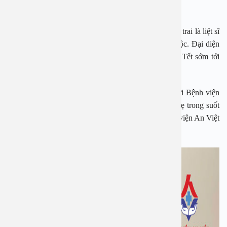
viện An Việt nhận chăm sóc sức khỏe trọn đời.
Mẹ Dương Thị Giót sinh năm 1931, có hai người con trai là liệt sĩ
hy sinh trong cuộc kháng chiến chống Mỹ của dân tộc. Đại diện
Bệnh viện An Việt thăm hỏi sức khỏe, gửi lời chúc Tết sớm tới
Mẹ cùng gia đình.
Gia đình Mẹ Dương Thị Giót cũng gửi lời cảm ơn tới Bệnh viện
An Việt đã luôn quan tâm, chăm sóc sức khỏe tới Mẹ trong suốt
những năm qua. Một vài hình ảnh của đại diện Bệnh viện An Việt
thăm, chúc Tết Mẹ Dương Thị Giót: