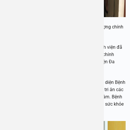
Bệnh viện An Việt khám sức khỏe cho các đối tượng chính
sách huyện Gia Lâm.
Trong hai ngày thăm khám, các y bác sĩ của bệnh viện đã
thăm khám cho hơn 330 người thuộc đối tượng chính
sách. Đây là hoạt động thường niên của Bệnh viện Đa
khoa An Việt trong dịp 27/7 hàng năm.
Bên cạnh chương trình thăm khám sức khỏe, đại diện Bệnh
viện Đa khoa An Việt cũng đã tới thăm, tặng quà tri ân các
Mẹ Việt Nam anh hùng trên địa bàn huyện Gia Lâm. Bệnh
viện An Việt cũng chính là đơn vị nhận chăm sóc sức khỏe
cho các Mẹ trong nhiều năm qua.