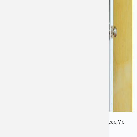
Đại diện Bệnh viện An Việt thăm, tặng quà tri ân các Mẹ
VNAH.