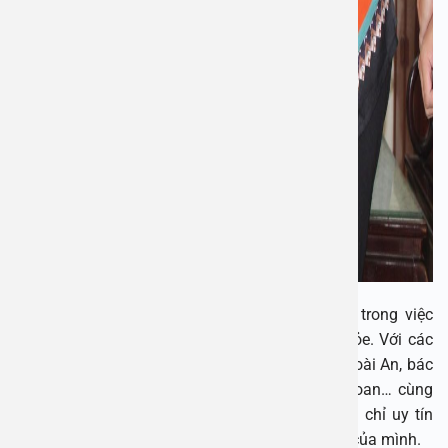
Bệnh viện Đa khoa An Việt là địa điểm uy tín trong việc
thăm khám và điều trị nhiều vấn đề về sức khỏe. Với các
chuyên gia có tiếng như PGS. TS Nguyễn Thị Hoài An, bác
sĩ CK Nguyễn Quang Cừ, BSCK Trần Thị Kim Loan… cùng
trang thiết bị hiện đại, Bệnh viện An Việt là địa chỉ uy tín
cho người bệnh giải quyết các vấn đề sức khỏe của mình.