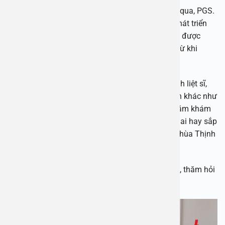
Chia sẻ về các hoạt động thiện nguyện thời gian qua, PGS.
TS Nguyễn Thị Hoài An cho biết bên cạnh việc phát triển
chuyên môn thì công tác thiện nguyện cũng luôn được
bệnh viện ưu tiên trong suốt những năm qua kể từ khi
được thành lập.
Bên cạnh các hoạt động trong tháng Thương binh liệt sĩ,
Bệnh viện An Việt còn tổ chức nhiều chương trình khác như
Thăm khám cho bà con phường Phương Liệt, thăm khám
tặng quà cho lớp học tình thương quận Hoàng Mai hay sắp
tới là thăm khám, tặng quà cho các em nhỏ tại Chùa Thịnh
Đại, tỉnh Hà Nam.
Những hình ảnh trong buổi thăm khám sức khỏe, thăm hỏi
và tặng quà các Mẹ Việt Nam anh hùng: