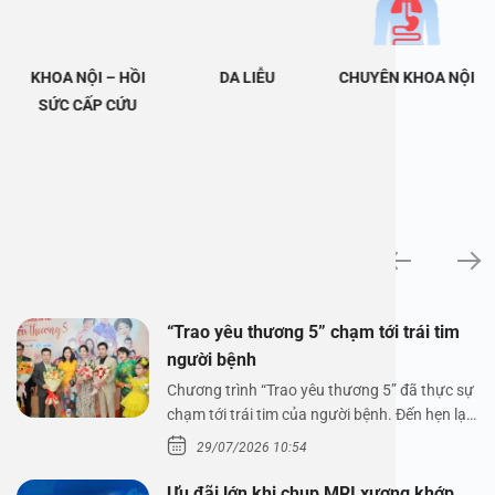
KHOA NỘI – HỒI
DA LIỄU
CHUYÊN KHOA NỘI
SỨC CẤP CỨU
Tin tức
“Trao yêu thương 5” chạm tới trái tim
người bệnh
Chương trình “Trao yêu thương 5” đã thực sự
chạm tới trái tim của người bệnh. Đến hẹn lại
lên,…
29/07/2026 10:54
Ưu đãi lớn khi chụp MRI xương khớp