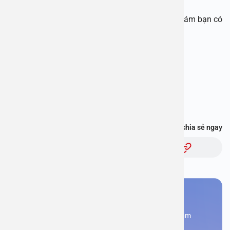
Để được tư vấn hay đặt lịch xét nghiệm, thăm khám bạn có
thể gọi tới 1900 2838 để được hỗ trợ.
Bệnh viện Đa khoa An Việt
Địa chỉ: 1E Trường Chinh, Hà Nội
Hotline: 1900 2838
Bạn thấy thông tin này hữu ích, chia sẻ ngay
Chủ đề:
Bạn cần đặt lịch khám
Đăng kí ngay để được các chuyên gia tư vấn và khám
bệnh