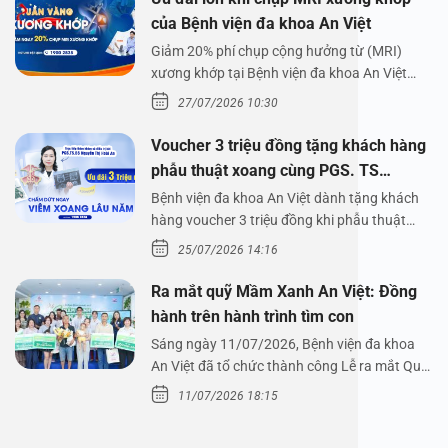
của Bệnh viện đa khoa An Việt
Giảm 20% phí chụp cộng hưởng từ (MRI)
xương khớp tại Bệnh viện đa khoa An Việt
Bệnh viện đa…
27/07/2026 10:30
Voucher 3 triệu đồng tặng khách hàng
phẫu thuật xoang cùng PGS. TS
Nguyễn Thị Hoài An
Bệnh viện đa khoa An Việt dành tặng khách
hàng voucher 3 triệu đồng khi phẫu thuật
xoang cùng PGS.…
25/07/2026 14:16
Ra mắt quỹ Mầm Xanh An Việt: Đồng
hành trên hành trình tìm con
Sáng ngày 11/07/2026, Bệnh viện đa khoa
An Việt đã tổ chức thành công Lễ ra mắt Quỹ
Mầm Xanh…
11/07/2026 18:15