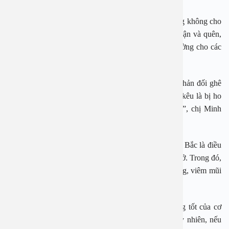
“Những hôm đầu, tôi còn dặn dò các cô giáo ở trường không cho
con ăn những thức ăn này nhưng sau rồi sợ các cô bận và quên,
nên tôi chủ động dậy sớm nấu đầu ăn rồi gửi đến trường cho các
con”, chị Minh Anh chia sẻ.
Tuy nhiên, việc làm của chị Minh Anh vấp phải sự phản đối ghê
gớm của ông xã. “Ông ấy cứ cằn nhằn tôi suốt thôi, kêu là bị ho
mà miêng tôm, cua, cá là không có cơ sở khoa học”, chị Minh
Anh kể.
Những ngày qua, thời tiết chuyển hè sang thu ở miền Bắc là điều
kiện cho rất nhiều bệnh lý tai mũi họng sinh sôi nảy nở. Trong đó,
ho là triệu chứng của rất nhiều bệnh lý như viêm họng, viêm mũi
họng, viêm amidan, cảm cúm…
Theo PGS.TS Nguyễn Thị Hoài An, ho là phản ứng tốt của cơ
thể để đẩy các vật lạ ra khỏi phổi hoặc cổ họng. Tuy nhiên, nếu