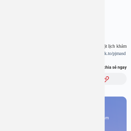
Hotline:
1900 28 38
–
0965 98 37 73
Website:
www.benhvienanviet.com
Fanpage:
https://www.facebook.com/benhvienanviet
Tải APP Bệnh viện An Việt để “Tra cứu kết quả – Đặt lịch khám
– Video Call với bác sĩ” và hơn thế nữa :
https://onelink.to/pjmasd
Bạn thấy thông tin này hữu ích, chia sẻ ngay
Chủ đề:
Bạn cần đặt lịch khám
Đăng kí ngay để được các chuyên gia tư vấn và khám
bệnh