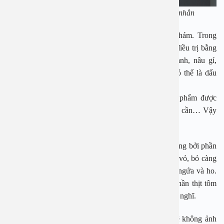
PGS.TS Nguyễn Thị Hoài An tư vấn cho bệnh nhân
Tình trạng ho nếu kéo dài trên 5 ngày thì cần đi khám. Trong
những trường hợp tình trạng ho kéo dài hơn 3 tuần, điều trị bằng
thuốc không giảm, có kèm theo sốt, ho có đờm xanh, nâu gỉ,
vàng, ho ra máu, thở nông hoặc đau ngực khi ho có thể là dấu
hiệu của một số bệnh lý nguy hiểm.
Theo truyền miệng của mọi người, nhiều loại thực phẩm được
cho là nên kiêng khi bị họ như tôm, cua, thịt gà, rau cần… Vậy
thực hư điều này là sao?
PGS Hoài An cho biết, thực chất ăn tôm gây ho là đúng bởi phần
vỏ và càng của của tôm. Khi ăn tôm, nếu không bóc vỏ, bỏ càng
thì vỏ tôm và càng sắc nhọn dễ mắc ở cổ họng, gây ngứa và ho.
Vì vậy, người bị ho không nên ăn tôm có vỏ, còn phần thịt tôm
khi ăn vào thì không gây ho nhiều như mọi người vẫn nghĩ.
Tương tự như tôm, cua cũng vậy, nếu ăn thịt cua sẽ không ảnh