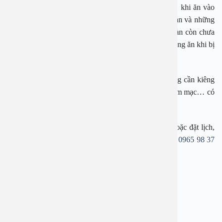
hưởng đến bệnh ho. Còn nếu cua xay, lọc không kỹ, khi ăn vào
thì dễ mắc ở cổ họng và gây ho. Việc kiêng cá, hải sản và những
thực phẩm khác… lúc bị ho chỉ là quan niệm dân gian còn chưa
có nghiên cứu nào khẳng định rằng cá, hải sản cần kiêng ăn khi bị
ho.
Tuy nhiên, PGS Hoài An khuyến cáo, khi bị ho, cũng cần kiêng
đồ cay nóng, đồ lạnh và các loại đồ ăn kích thích niêm mạc… có
thể gây ho.
Ngay bây giờ, nếu bạn đang cần tư vấn về dịch vụ hoặc đặt lịch,
hãy để lại thông tin hoặc gọi tới hotline
1900 28 38
–
0965 98 37
73
, bác sĩ tai mũi họng sẽ hỗ trợ giải đáp cụ thể.
—————————-
BỆNH VIỆN ĐA KHOA AN VIỆT
Địa chỉ: 1E Trường Chinh, Thanh Xuân, Hà Nội