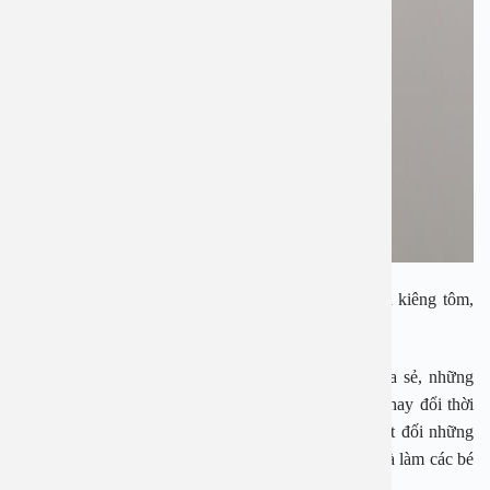
Có rất nhiều người có quan niệm rằng khi bị ho cần kiêng tôm,
thịt gà, rau cần… điều đó đúng hay sai?
Chị Minh Anh (khu tập thể Trung Tự, Hà Nội) chia sẻ, những
ngày qua, hết con bé đến con lớn nhà chị bị ho do thay đổi thời
tiết. Vốn tính cẩn thận nên chị Minh Anh kiêng tuyệt đối những
thực phẩm có đồ tanh như tôm, cua, cá… được cho là làm các bé
ho nhiều hơn, ho dai dẳng lâu khỏi.