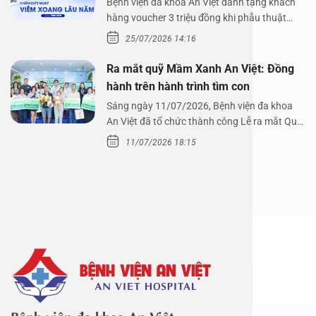
Nguyễn Thị Hoài An
Bệnh viện đa khoa An Việt dành tặng khách
hàng voucher 3 triệu đồng khi phẫu thuật
xoang cùng PGS.…
25/07/2026 14:16
Ra mắt quỹ Mầm Xanh An Việt: Đồng
hành trên hành trình tìm con
Sáng ngày 11/07/2026, Bệnh viện đa khoa
An Việt đã tổ chức thành công Lễ ra mắt Quỹ
Mầm Xanh…
11/07/2026 18:15
Bệnh viện đa khoa An Việt