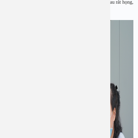
ho kéo dài sẽ gây ra các tác hại cho cơ thể như gây đau rát họng,
đau đầu, viêm tai giữa, ảnh hưởng đến sức khỏe.