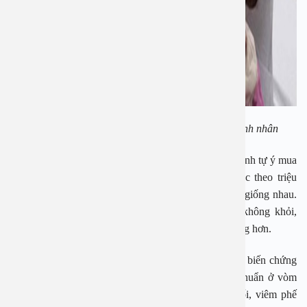
PGS. TS Nguyễn Thị Hoài An thăm khám cho bệnh nhân
PGS. TS Nguyễn Thị Hoài An cho biết việc người bệnh tự ý mua
thuốc là không nên. Nhiều hiệu thuốc chỉ bán thuốc theo triệu
chứng trong khi đó có rất nhiều bệnh có triệu chứng giống nhau.
Chính vì thế, tự ý mua thuốc uống không những không khỏi,
không đúng bệnh mà còn có thể dẫn tới tình trạng nặng hơn.
PGS An cho biết viêm họng hạt có thể dẫn tới những biến chứng
như viêm xoang, viêm mũi, viêm tai giữa. Khi vi khuẩn ở vòm
họng lan xuống thanh quản có thể gây ra viêm phổi, viêm phế