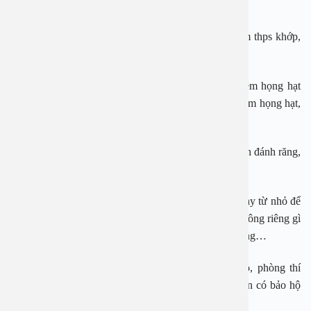
quản, viêm khí quản…
Thậm chí, những biến chứng hiếm gặp có thể là viêm thps khớp,
áp xe thành họng, viêm cầu thận cấp, thấp tim…
Bên cạnh việc điều trị thì việc phòng tránh bệnh viêm họng hạt
cũng rất quan trọng. Để phòng ngừa nguy cơ mắc viêm họng hạt,
người bệnh cần chú ý thực hiện những điều sau:
– Vệ sinh đều đặn đường hô hấp hàng ngày bằng cách đánh răng,
xúc miệng nước muối sáng và tối.
– Với trẻ em, phụ huynh cần vệ sinh họng cho trẻ ngay từ nhỏ để
giảm nguy cơ mắc các bệnh tai mũi họng khác chứ không riêng gì
viêm họng hạt như viêm amidan, viêm mũi, viêm xoang…
– Tránh hít phải khí độc hại trong nhà máy, hầm lò, phòng thí
nghiệm có hoá chất. Nếu làm việc hay đi qua đây cần có bảo hộ
lao động thật tốt như đeo khẩu trang.