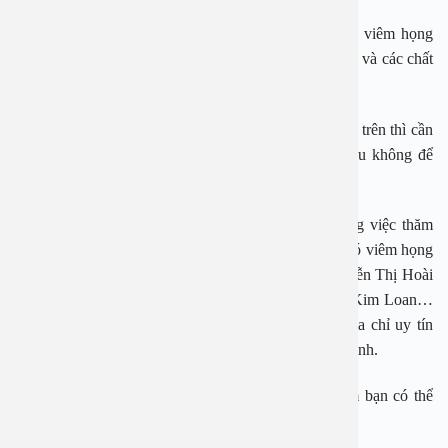
– Không nên hút thuốc vì hút thuốc ngoài việc gây viêm họng
còn có nguy cơ gây nhiều bệnh khác. Kiêng rượu, bia và các chất
kích thích khác.
– Bất kỳ lứa tuổi nào khi đã mắc bệnh đường hô hấp trên thì cần
được điều trị dứt điểm ngay từ lúc mắc bệnh lần đầu không để
bệnh trở thành mạn tính.
Bệnh viện Đa khoa An Việt là địa điểm uy tín trong việc thăm
khám và điều trị nhiều vấn đề về sức khỏe trong đó có viêm họng
hạt. Với các chuyên gia có tiếng như PGS. TS Nguyễn Thị Hoài
An, bác sĩ CK Nguyễn Quang Cừ, BSCK Trần Thị Kim Loan…
cùng trang thiết bị hiện đại, Bệnh viện An Việt là địa chỉ uy tín
cho người bệnh giải quyết các vấn đề sức khỏe của mình.
Để được tư vấn hay đặt lịch xét nghiệm, thăm khám bạn có thể
gọi tới 1900 2838 để được hỗ trợ.