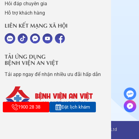
Hỏi đáp chuyên gia
Hỗ trợ khách hàng
LIÊN KẾT MẠNG XÃ HỘI
TẢI ỨNG DỤNG
BỆNH VIỆN AN VIỆT
Tải app ngay để nhận nhiều ưu đãi hấp dẫn
1900 28 38
Đặt lịch khám
Copyright belongs to An Viet Thang Long Co., Ltd
Terms of use