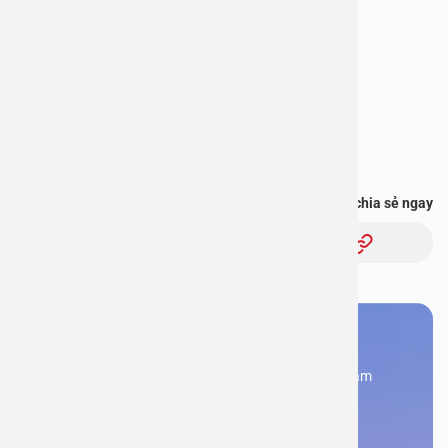
Bệnh viện Đa khoa An Việt
Địa chỉ: 1E Trường Chinh, Hà Nội
Hotline: 1900 2838
Bạn thấy thông tin này hữu ích, chia sẻ ngay
Chủ đề:
Bạn cần đặt lịch khám
Đăng kí ngay để được các chuyên gia tư vấn và khám
bệnh