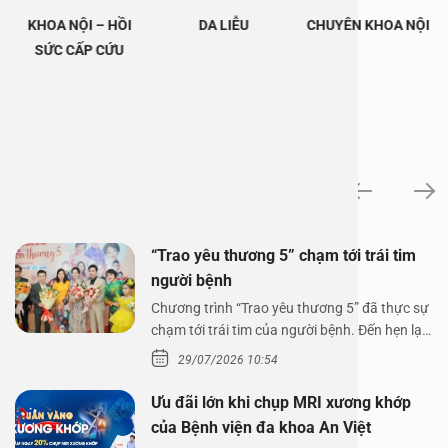
KHOA NỘI – HỒI
DA LIỄU
CHUYÊN KHOA NỘI
SỨC CẤP CỨU
Tin tức
“Trao yêu thương 5” chạm tới trái tim
người bệnh
Chương trình “Trao yêu thương 5” đã thực sự
chạm tới trái tim của người bệnh. Đến hẹn lại
lên,…
29/07/2026 10:54
Ưu đãi lớn khi chụp MRI xương khớp
của Bệnh viện đa khoa An Việt