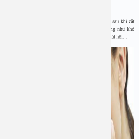
Những biến chứng khi cắt amidan có thể gặp phải
Biến chứng đầu tiên có thể gặp phải là nhiễm trùng sau khi cắt
amidan. Khi đó, người bệnh sẽ có những triệu chứng như khó
thở, sốt cao, khạc ra chất nhày màu xanh, hơi thở có mùi hôi…