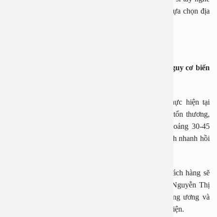
không cao, không đúng chuyên ngành. Vì thế, việc lựa chọn địa
điểm cắt amidan là vô cùng quan trọng.
Phẫu thuật cắt amidan ở đâu tốt để giảm tối đa nguy cơ biến
chứng?
Phương pháp cắt amidan bằng dao plasma được thực hiện tại
Bệnh viện An Việt có nhiều ưu điểm như: Hạn chế tổn thương,
xâm lấn; Rút ngắn thời gian phẫu thuật chỉ còn khoảng 30-45
phút; Hạn chế tối đa những sự cố y khoa; Người bệnh nhanh hồi
phục, tiết kiệm thời gian và chi phí…
Khi thực hiện cắt amidan tại Bệnh viện An Việt, khách hàng sẽ
được các bác sĩ nổi tiếng thực hiện như PGS. TS Nguyễn Thị
Hoài An – Nguyên trưởng khoa Tai mũi họng Trung ương và
nhiều bác sĩ tại các bệnh viện tuyến trung ương thực hiện.