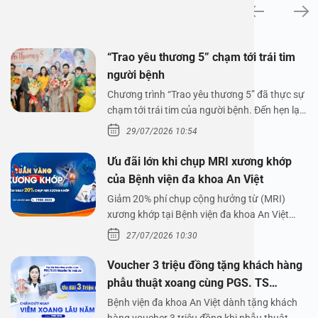
Tin tức
“Trao yêu thương 5” chạm tới trái tim
người bệnh
Chương trình “Trao yêu thương 5” đã thực sự
chạm tới trái tim của người bệnh. Đến hẹn lại
lên,…
29/07/2026 10:54
Ưu đãi lớn khi chụp MRI xương khớp
của Bệnh viện đa khoa An Việt
Giảm 20% phí chụp cộng hưởng từ (MRI)
xương khớp tại Bệnh viện đa khoa An Việt
Bệnh viện đa…
27/07/2026 10:30
Voucher 3 triệu đồng tặng khách hàng
phẫu thuật xoang cùng PGS. TS
Nguyễn Thị Hoài An
Bệnh viện đa khoa An Việt dành tặng khách