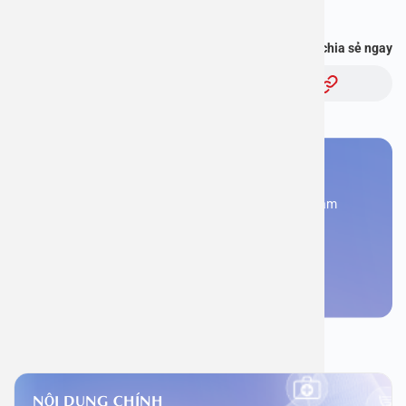
Bạn thấy thông tin này hữu ích, chia sẻ ngay
Chủ đề:
Bạn cần đặt lịch khám
Đăng kí ngay để được các chuyên gia tư vấn và khám
bệnh
Đặt lịch khám
NỘI DUNG CHÍNH