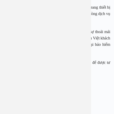
Bệnh nhân cũng được chăm sóc và điều trị với cơ sở trang thiết bị
hiện đại tại toà nhà 8 tầng được trang bị đầy đủ các phòng dịch vụ
cao cấp, đội ngũ điều dưỡng tận tình…
Thủ tục nhập viện, ra viện được tối giản để đem tới sự thoải mái
nhất cho khách hàng. Khi cắt amidan tại Bệnh viện An Việt khách
hàng cũng được áp dụng bảo hiểm y tế cùng các loại bảo hiểm
nhân thọ, bảo lãnh viện phí khác.
Để được tư vấn cụ thể, bạn có thể gọi tới 1900 2838 để được tư
vấn hoàn toàn miễn phí.
Bệnh viện An Việt
Địa chỉ: 1E Trường Chinh, Hà Nội
Hotline: 1900 2838