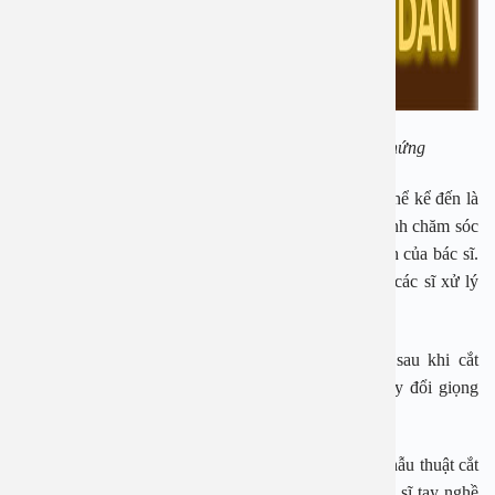
Sau cắt amidan có thể gặp phải một số biến chứng
Nguyên nhân gây ra nhiễm trùng sau cắt amidan có thể kể đến là
do người bệnh không kiêng khem đúng cách, quá trình chăm sóc
sau khi phẫu thuật không thực hiện đúng các chỉ định của bác sĩ.
Nguyên nhân khác là do trong qúa trình phẫu thuật, các sĩ xử lý
vết cắt không tốt hoặc có sai sót kĩ thuật.
Một số biến chứng khác hiếm hơn có thể xảy ra sau khi cắt
amidan gồm: Tái phát viêm amidan, ho có đờm, thay đổi giọng
nói…
Đa số các biến chứng thường gặp ở các bệnh nhân phẫu thuật cắt
amidan tại cơ sở y tế không đủ điều kiện hay các bác sĩ tay nghề