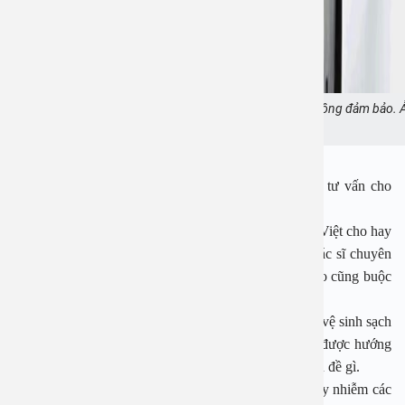
Biến chứng sau khi cắt bao quy đầu tại địa chỉ không đảm bảo. 
minh họa
Khi Nam tìm tới bác sĩ CKI Bùi Ngọc Lâm, bác sĩ tư vấn cho
Nam điều trị biến chứng sau cắt bao quy đầu.
Bác sĩ CKI Bùi Ngọc Lâm – Bệnh viện Đa khoa An Việt cho hay
việc cắt bao quy đầu cũng cần thăm khám bởi các bác sĩ chuyên
khoa tiết niệu, nam học vì không phải trường hợp nào cũng buộc
phải cắt bao quy đầu.
Theo bác sĩ Lâm, lợi ích của cắt bao quy đầu đó là dễ vệ sinh sạch
sẽ hơn. Ở trẻ nhỏ, nếu da quy đầu đã tuốt được, trẻ được hướng
dẫn cách vệ sinh mỗi ngày thì hoàn toàn không có vấn đề gì.
Cắt bao quy đầu cũng giảm nhiễm trùng tiểu, giảm lây nhiễm các