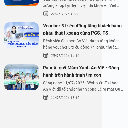
xương khớp tại Bệnh viện đa khoa An Việt
Bệnh viện đa…
27/07/2026 10:30
Voucher 3 triệu đồng tặng khách hàng
phẫu thuật xoang cùng PGS. TS
Nguyễn Thị Hoài An
Bệnh viện đa khoa An Việt dành tặng khách
hàng voucher 3 triệu đồng khi phẫu thuật
xoang cùng PGS.…
25/07/2026 14:16
Ra mắt quỹ Mầm Xanh An Việt: Đồng
hành trên hành trình tìm con
Sáng ngày 11/07/2026, Bệnh viện đa khoa
An Việt đã tổ chức thành công Lễ ra mắt Quỹ
Mầm Xanh…
11/07/2026 18:15