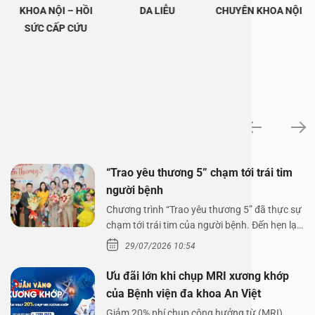
KHOA NỘI – HỒI
DA LIỄU
CHUYÊN KHOA NỘI
SỨC CẤP CỨU
Tin tức
“Trao yêu thương 5” chạm tới trái tim
người bệnh
Chương trình “Trao yêu thương 5” đã thực sự
chạm tới trái tim của người bệnh. Đến hẹn lại
lên,…
29/07/2026 10:54
Ưu đãi lớn khi chụp MRI xương khớp
của Bệnh viện đa khoa An Việt
Giảm 20% phí chụp cộng hưởng từ (MRI)