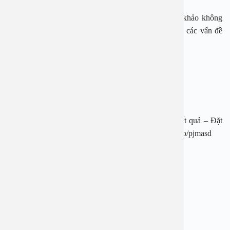
đau được tốt hơn.
Những thông tin trong bài viết chỉ có ý nghĩa tham khảo không
thay thế cho việc thăm khám, chẩn đoán hay điều trị các vấn đề
sức khỏe.
BỆNH VIỆN ĐA KHOA AN VIỆT
Địa chỉ: 1E Trường Chinh, P. Tương Mai, TP. Hà Nội
Hotline: 1900 28 38
Website: www.benhvienanviet.com
Fanpage: https://www.facebook.com/benhvienanviet
Tải APP Bệnh viện đa khoa An Việt để “Tra cứu kết quả – Đặt
lịch khám với bác sĩ” và hơn thế nữa : https://onelink.to/pjmasd
Chủ đề:
bệnh viện đa khoa An Việt
BSCKI Bùi Ngọc Lâm
cắt bao quy đầu
Bạn thấy thông tin này hữu ích, chia sẻ ngay