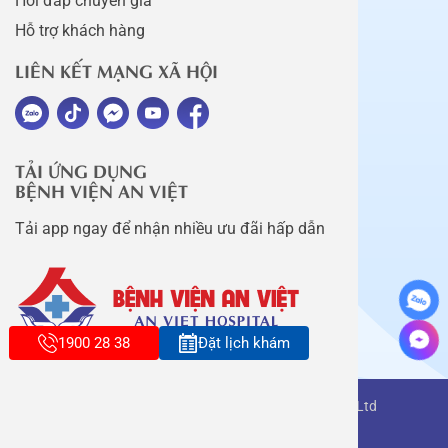
Hỏi đáp chuyên gia
Hỗ trợ khách hàng
LIÊN KẾT MẠNG XÃ HỘI
TẢI ỨNG DỤNG
BỆNH VIỆN AN VIỆT
Tải app ngay để nhận nhiều ưu đãi hấp dẫn
1900 28 38
Đặt lịch khám
Copyright belongs to An Viet Thang Long Co., Ltd
Terms of use