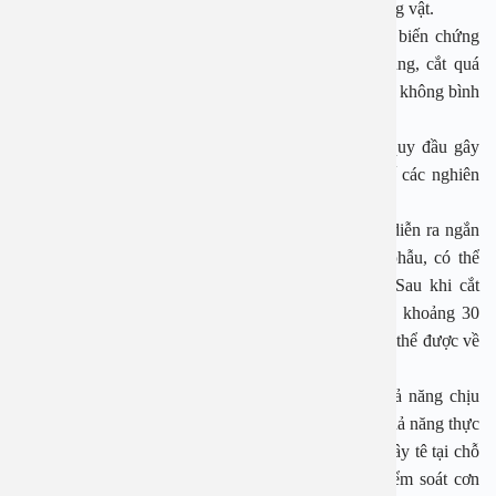
bệnh qua đường tình dục, giảm nguy cơ ung thư dương vật.
Tuy nhiên, cắt bao quy đầu cũng có thẻ gây ra các biến chứng
như chảy máu, nhất là khi cắt quá ngắn, nhiễm trùng, cắt quá
ngắn hay chừa lại quá nhiều. Biến chứng lành vết cắt không bình
thường gây dị dạng dương vật, tái dính.
Bác sĩ Lâm cũng cho biết nam giới lo lắng cắt da quy đầu gây
giảm cảm giác khi sinh hoạt tình dục, nhưng thực tế các nghiên
cứu hiện nay phủ định điều này.
Theo bác sĩ Lâm, thủ thuật cắt bao quy đầu thường diễn ra ngắn
gọn trong khoảng 30 phút và đây chỉ là một tiểu phẫu, có thể
được thực hiện ngay tại khu vực khám ngoại trú. Sau khi cắt
xong, bạn sẽ được nằm theo dõi tại cơ sở y tế trong khoảng 30
phút đến 1 tiếng. Nếu tình trạng sức khỏe ổn định có thể được về
ngay trong ngày.
Đối với trẻ nhỏ, do khả năng kiểm soát hành vi, khả năng chịu
đau thường thấp hơn nên bác sĩ có thể xem xét đến khả năng thực
hiện những chỉ định khác, tức là không phải chỉ có gây tê tại chỗ
mà có thể phải gây mê hồi sức nhằm hỗ trợ việc kiểm soát cơn