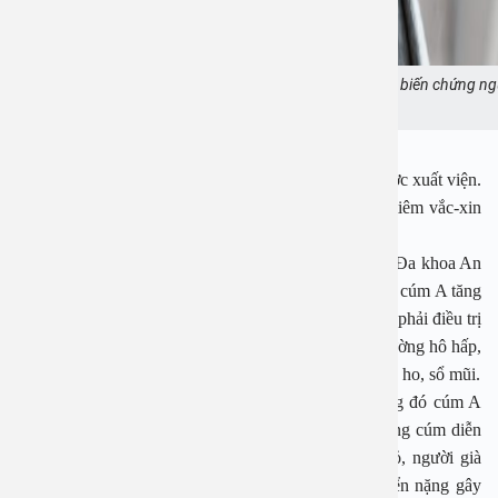
Cúm mùa, đặc biệt là cúm A có thể dẫn tới nhiều biến chứng n
hiểm. Ảnh minh họa
Sau gần một tuần điều trị, sức khỏe bé ổn định và được xuất viện.
Trước khi ra về, chị H. chủ động hỏi bác sĩ về lịch tiêm vắc-xin
cúm cho cả gia đình.
PGS-TS.Nguyễn Thị Hoài An, Giám đốc Bệnh viện Đa khoa An
Việt cho biết, những ngày gần đây số trẻ nhập viện vì cúm A tăng
rõ rệt, không ít trường hợp có triệu chứng nặng, buộc phải điều trị
nội trú. Cúm là bệnh truyền nhiễm cấp tính lây qua đường hô hấp,
với các triệu chứng như sốt, đau đầu, đau cơ, mệt mỏi, ho, sổ mũi.
Virus gây bệnh chủ yếu gồm cúm A và cúm B, trong đó cúm A
chiếm đa số và có tốc độ lây lan mạnh. Thông thường cúm diễn
biến nhẹ và hồi phục sau 2-7 ngày, nhưng ở trẻ nhỏ, người già
hoặc người mắc bệnh mạn tính, bệnh có thể tiến triển nặng gây