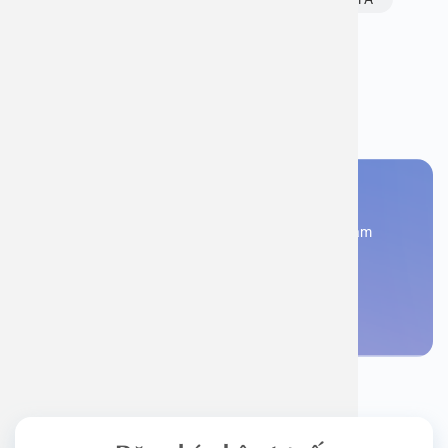
cúm mùa
Bạn thấy thông tin này hữu ích, chia sẻ ngay
Bạn cần đặt lịch khám
Đăng kí ngay để được các chuyên gia tư vấn và khám
bệnh
Đặt lịch khám