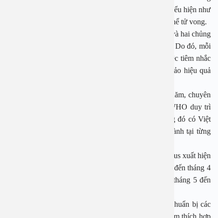
lành tính, nhưng cũng có thể tiến triển nặng với các biểu hiện như
sốt cao, khó thở, phù phổi do suy tim và thậm chí có thể tử vong.
Virus cúm mùa gồm nhiều chủng như H1N1, H3N2 và hai chủng
nhóm B có khả năng biến đổi kháng nguyên liên tục. Do đó, mỗi
năm chủng virus lưu hành có thể thay đổi, vì vậy việc tiêm nhắc
lại vắc-xin cúm mùa hàng năm là cần thiết để đảm bảo hiệu quả
bảo vệ.
Giải thích thêm về việc phải tiêm vắc-xin cúm hàng năm, chuyên
gia của hệ thống tiêm chủng Safpo/Potec cho biết, WHO duy trì
các trạm quan trắc virus cúm trên toàn thế giới, trong đó có Việt
Nam, nhằm phân lập và xác định chủng virus lưu hành tại từng
khu vực địa lý.
Dựa trên các dữ liệu này, WHO dự báo các chủng virus xuất hiện
trong mùa Đông – Xuân ở Bắc bán cầu (từ tháng 10 đến tháng 4
năm sau) và mùa Đông – Xuân ở Nam bán cầu (từ tháng 5 đến
tháng 10 hàng năm).
Từ đó, WHO hướng dẫn các nhà sản xuất vắc-xin chuẩn bị các
chủng phù hợp và cung cấp ra thị trường vào thời điểm thích hợp