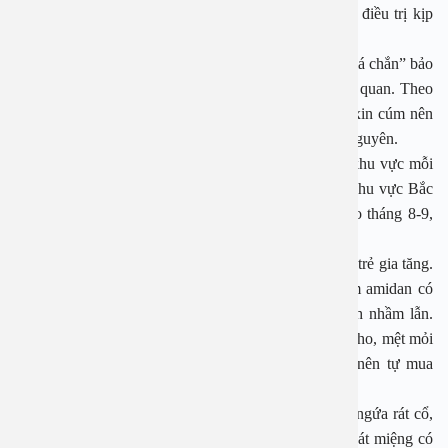
viêm phổi, suy hô hấp, thậm chí tử vong nếu không điều trị kịp
thời.
Vắc-xin là biện pháp phòng ngừa hiệu quả nhất, tạo “lá chắn” bảo
vệ cơ thể trước virus cúm A và nhiều biến chứng liên quan. Theo
khuyến cáo của Tổ chức Y tế Thế giới (WHO), vắc-xin cúm nên
được tiêm hằng năm vì virus liên tục biến đổi kháng nguyên.
WHO cập nhật các chủng cúm lưu hành theo từng khu vực mỗi
năm để đảm bảo vắc-xin phù hợp. Việt Nam thuộc khu vực Bắc
bán cầu, vì vậy người dân nên tiêm vắc-xin cúm vào tháng 8-9,
trước mùa Đông, giai đoạn cúm hoạt động mạnh.
Thời điểm giao mùa cũng là lúc các bệnh lý hô hấp ở trẻ gia tăng.
Theo PGS-TS.Nguyễn Thị Hoài An, cúm A và viêm amidan có
biểu hiện khá giống nhau, khiến không ít phụ huynh nhầm lẫn.
Nhiều trẻ được đưa đến viện trong tình trạng sốt cao, ho, mệt mỏi
nhưng cha mẹ nghĩ chỉ là viêm họng hoặc amidan nên tự mua
thuốc hạ sốt, kháng sinh, khiến bệnh nặng thêm.
Viêm amidan thường gây khô họng, hơi thở có mùi, ngứa rát cổ,
khó nuốt, giọng nói khàn hoặc ngáy khi ngủ. Quan sát miệng có