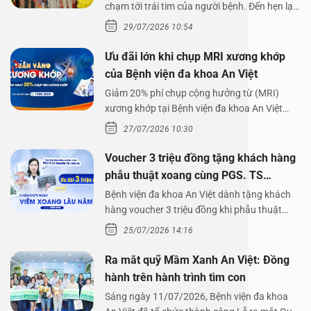
chạm tới trái tim của người bệnh. Đến hẹn lại
lên,…
29/07/2026 10:54
Ưu đãi lớn khi chụp MRI xương khớp
của Bệnh viện đa khoa An Việt
Giảm 20% phí chụp cộng hưởng từ (MRI)
xương khớp tại Bệnh viện đa khoa An Việt
Bệnh viện đa…
27/07/2026 10:30
Voucher 3 triệu đồng tặng khách hàng
phẫu thuật xoang cùng PGS. TS
Nguyễn Thị Hoài An
Bệnh viện đa khoa An Việt dành tặng khách
hàng voucher 3 triệu đồng khi phẫu thuật
xoang cùng PGS.…
25/07/2026 14:16
Ra mắt quỹ Mầm Xanh An Việt: Đồng
hành trên hành trình tìm con
Sáng ngày 11/07/2026, Bệnh viện đa khoa