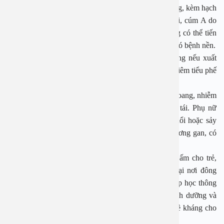
thể thấy amidan sưng đỏ với chấm mủ trắng hoặc vàng, kèm hạch
cổ sưng đau, mệt mỏi, chán ăn và sụt cân. Ngược lại, cúm A do
virus gây ra, khởi phát bằng sốt, đau họng, ho nhưng có thể tiến
triển nhanh, đặc biệt ở trẻ nhỏ, người già hoặc người có bệnh nền.
Đa số trẻ mắc cúm A có thể điều trị ngoại trú, nhưng nếu xuất
hiện biến chứng như viêm phế quản, viêm phổi hay viêm tiểu phế
quản, trẻ phải nhập viện.
Ngoài ra, cúm A còn có thể gây viêm tai giữa, viêm xoang, nhiễm
trùng đường tiết niệu, sốt cao kéo dài, khó thở, tím tái. Phụ nữ
mang thai mắc cúm có thể đối mặt nguy cơ viêm phổi hoặc sảy
thai. Biến chứng nặng nề nhất là phù não và tổn thương gan, có
thể dẫn đến tử vong.
PGS-TS.Nguyễn Thị Hoài An nhấn mạnh việc giữ ấm cho trẻ,
đặc biệt khi thời tiết chuyển lạnh; đeo khẩu trang tại nơi đông
người; giữ vệ sinh hô hấp và đảm bảo môi trường lớp học thông
thoáng. Bên cạnh đó, phụ huynh cần tăng cường dinh dưỡng và
duy trì chế độ sinh hoạt khoa học để nâng cao sức đề kháng cho
trẻ.