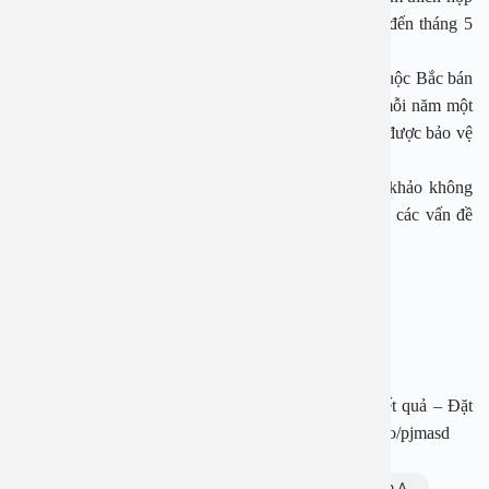
là tháng 8 và tháng 9 cho Bắc bán cầu, và tháng 4 đến tháng 5
cho Nam bán cầu.
Vì Việt Nam nằm trong khu vực nhiệt đới gió mùa thuộc Bắc bán
cầu, người dân nên tiêm vắc-xin cúm Bắc bán cầu mỗi năm một
lần, vào thời điểm trước khi mùa cúm bắt đầu, nhằm được bảo vệ
suốt mùa Đông và Xuân.
Những thông tin trong bài viết chỉ có ý nghĩa tham khảo không
thay thế cho việc thăm khám, chẩn đoán hay điều trị các vấn đề
sức khỏe.
BỆNH VIỆN ĐA KHOA AN VIỆT
Địa chỉ: 1E Trường Chinh, P. Tương Mai, TP. Hà Nội
Hotline: 1900 28 38
Website: www.benhvienanviet.com
Fanpage: https://www.facebook.com/benhvienanviet
Tải APP Bệnh viện đa khoa An Việt để “Tra cứu kết quả – Đặt
lịch khám với bác sĩ” và hơn thế nữa : https://onelink.to/pjmasd
Chủ đề:
bệnh viện đa khoa An Việt
cúm A