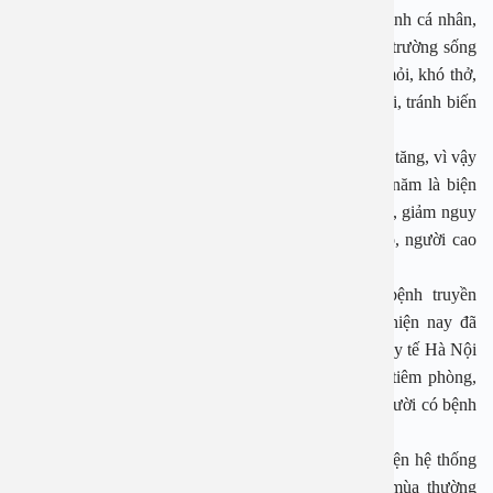
Tổ chức Y tế Thế giới (WHO) khuyến nghị giữ vệ sinh cá nhân,
rửa tay thường xuyên, che miệng khi ho và giữ môi trường sống
thông thoáng. Khi có dấu hiệu sốt cao kéo dài, mệt mỏi, khó thở,
người bệnh cần đi khám sớm để được điều trị kịp thời, tránh biến
chứng nặng.
Hiện đang giai đoạn giao mùa, số ca mắc cúm A đang tăng, vì vậy
việc chủ động phòng bệnh bằng vắc-xin cúm hàng năm là biện
pháp đơn giản nhưng hiệu quả, giúp bảo vệ sức khỏe, giảm nguy
cơ mắc bệnh và biến chứng nặng, đặc biệt ở trẻ nhỏ, người cao
tuổi, phụ nữ mang thai và người có bệnh nền.
TS.Đào Hữu Thân, Trưởng Khoa Phòng chống bệnh truyền
nhiễm, CDC Hà Nội cho rằng, vắc-xin cúm mùa hiện nay đã
được chứng minh an toàn và có hiệu quả cao. Ngành y tế Hà Nội
khuyến cáo các bậc phụ huynh nên sớm đưa trẻ đi tiêm phòng,
đặc biệt là trẻ từ 6 tháng đến dưới 5 tuổi và những người có bệnh
lý mạn tính, nhằm phòng ngừa các biến chứng nặng.
Nói thêm về vắc-xin, bác sỹ Lê Thị Kim Hoa, đại diện hệ thống
tiêm chủng Safpo/Potec nhấn mạnh, mặc dù cúm mùa thường