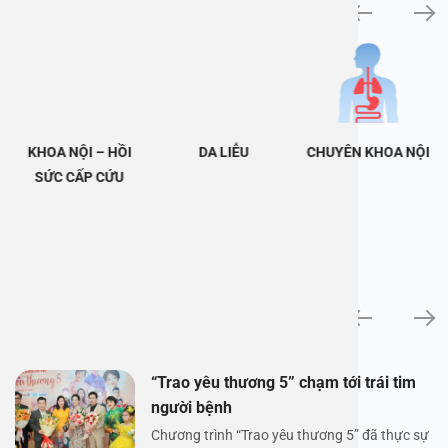
Khám bệnh chuyên khoa
KHOA NỘI – HỒI
DA LIỄU
CHUYÊN KHOA NỘI
SỨC CẤP CỨU
Tin tức
“Trao yêu thương 5” chạm tới trái tim
người bệnh
Chương trình “Trao yêu thương 5” đã thực sự