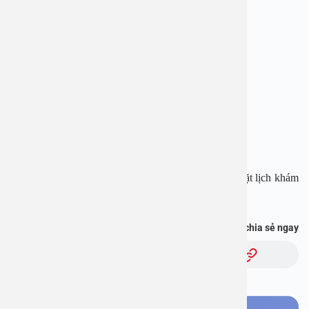
BỆNH VIỆN ĐA KHOA AN VIỆT
Địa chỉ: 1E Trường Chinh, Thanh Xuân, Hà Nội
Hotline: 1900 28 38 – 0965 98 37 73
Website:
www.benhvienanviet.com
Fanpage:
https://www.facebook.com/benhvienanviet
Tải APP Bệnh viện An Việt để “Tra cứu kết quả – Đặt lịch khám
với bác sĩ” và hơn thế nữa :
https://onelink.to/pjmasd
Bạn thấy thông tin này hữu ích, chia sẻ ngay
Chủ đề: