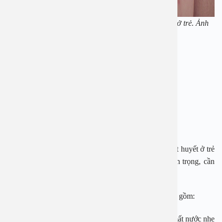
Phụ huynh cần lưu ý theo dõi tình hình sốt xuất huyết ở trẻ. Ảnh
minh họa
Buồn ngủ, thiếu năng lượng hoặc khó chịu
Phát ban
Chảy máu bất thường (nướu, mũi, bầm tím)
Nôn (ít nhất 3 lần trong 24 giờ)
Cha mẹ đặc biệt cần theo dõi các triệu chứng sốt xuất huyết ở trẻ
sơ sinh vì chúng có thể nhanh chóng trở nên nghiêm trọng, cần
được chăm sóc y tế hoặc nhập viện ngay lập tức.
Cha mẹ cũng cần theo dõi các dấu hiệu mất nước, bao gồm:
– Cần gọi điện hỏi ý kiến bác sĩ nếu trẻ có dấu hiệu mất nước nhẹ