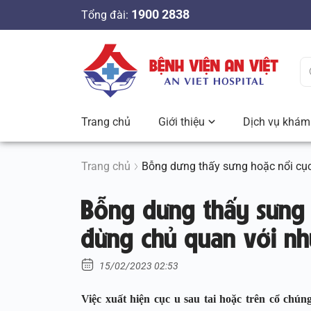
S
1900 2838
Tổng đài:
k
i
p
t
o
c
Trang chủ
Giới thiệu
Dịch vụ khám 
o
n
t
Trang chủ
Bỗng dưng thấy sưng hoặc nổi cục
e
Bỗng dưng thấy sưng 
n
t
đừng chủ quan với n
15/02/2023 02:53
Việc xuất hiện cục u sau tai hoặc trên cổ chú