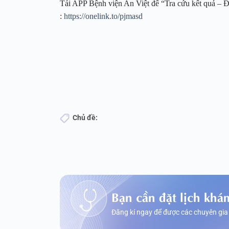
Tải APP Bệnh viện An Việt để “Tra cứu kết quả – Đặ
:
https://onelink.to/pjmasd
Chủ đề:
Bạn cần đặt lịch khá
Đăng kí ngay để được các chuyên gia