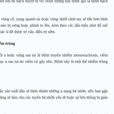
ên khi hệ bạch huyết bị vỡ. Hiện tượng này được gọi là bệnh hạch
 vùng cổ, xung quanh tai hoặc vùng dưới cánh tay sẽ lớn hơn bình
 nào bị sưng hoặc phình to lên, kèm theo các dấu hiệu như đổ mổ
ác sĩ để được tư vấn, điều trị sớm.
iễm trùng
ổi u hoặc sưng sau tai là bệnh truyền nhiễm mononucleosis, viêm
ục u sau tai do viêm vú gây nên. Bệnh này là một thể nhiễm trùng
ệc sản xuất dầu sẽ hình thành những u nang bã nhờn. nếu bạn gặp
ũng sẽ làm cho các tuyến bã nhờn yếu đi hoặc sự lưu thông bị gián