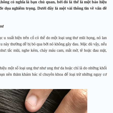
ông có nghĩa là bạn chủ quan, bởi đó là thể là một báo hiệu
e dọa nghiêm trọng. Dưới đây là một vài thông tin về vấn đề
thư
u xuất hiện trên cổ có thể do một loại ung thư mũi họng, nó lan
c u này thường dễ bị bỏ qua bởi nó không gây đau. Mặc dù vậy, nếu
 như: tắc mũi, nghe kém, chảy máu cam, mắt mờ, tê hoặc đau mặt,
 hiệu một số loại ung thư như ung thư da hoặc chỉ là do những khối
hất bạn nên thăm khám bác sĩ chuyên khoa để loại trừ những nguy cơ