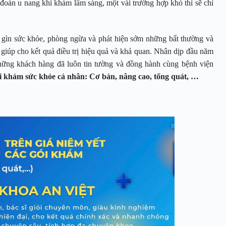
đoán u nang khi khám lâm sàng, một vài trường hợp khó thì sẽ chỉ
ữ gìn sức khỏe, phòng ngừa và phát hiện sớm những bất thường và
, giúp cho kết quả điều trị hiệu quả và khả quan. Nhân dịp đầu năm
những khách hàng đã luôn tin tường và đồng hành cùng bệnh viện
i khám sức khỏe cá nhân: Cơ bản, nâng cao, tổng quát, …