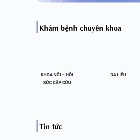
Khám bệnh chuyên khoa
OA NỘI
KHOA NỘI – HỒI
DA LIỄU
 KHỚP
SỨC CẤP CỨU
Tin tức