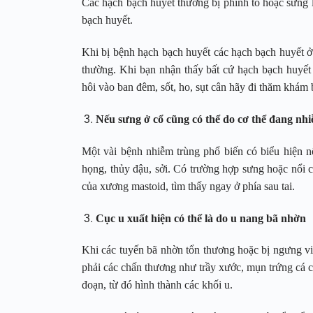
Các hạch bạch huyết thường bị phình to hoặc sưng l
bạch huyết.
Khi bị bệnh hạch bạch huyết các hạch bạch huyết ở
thường. Khi bạn nhận thấy bất cứ hạch bạch huyết
hôi vào ban đêm, sốt, ho, sụt cân hãy đi thăm khám b
Nếu sưng ở cổ cũng có thể do cơ thể đang nh
Một vài bệnh nhiễm trùng phổ biến có biểu hiện n
họng, thủy đậu, sởi. Có trường hợp sưng hoặc nổi c
của xương mastoid, tìm thấy ngay ở phía sau tai.
Cục u xuất hiện có thể là do u nang bã nhờn
Khi các tuyến bã nhờn tổn thương hoặc bị ngưng vi
phải các chấn thương như trầy xước, mụn trứng cá c
đoạn, từ đó hình thành các khối u.