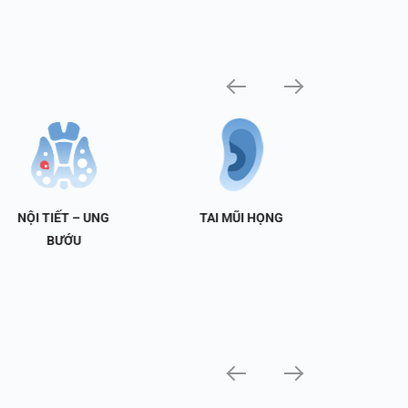
NỘI TIẾT – UNG
TAI MŨI HỌNG
TIẾT 
BƯỚU