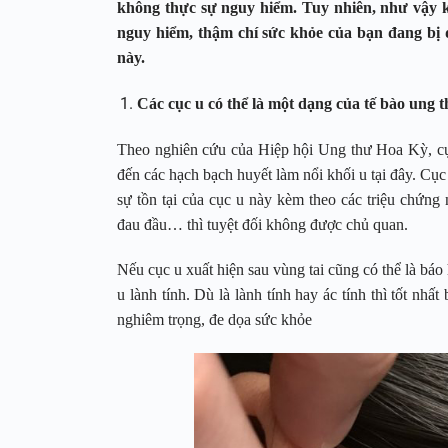
không thực sự nguy hiểm. Tuy nhiên, như vậy kh
nguy hiểm, thậm chí sức khỏe của bạn đang bị đ
này.
Các cục u có thể là một dạng của tế bào ung 
Theo nghiên cứu của Hiệp hội Ung thư Hoa Kỳ, cục 
đến các hạch bạch huyết làm nổi khối u tại đây. Cụ
sự tồn tại của cục u này kèm theo các triệu chứng
đau đầu… thì tuyệt đối không được chủ quan.
Nếu cục u xuất hiện sau vùng tai cũng có thể là báo
u lành tính. Dù là lành tính hay ác tính thì tốt n
nghiêm trọng, đe dọa sức khỏe