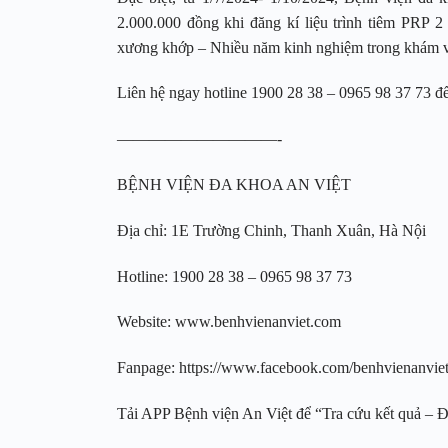
2.000.000 đồng khi đăng kí liệu trình tiêm PR
xương khớp – Nhiều năm kinh nghiệm trong khám và
Liên hệ ngay hotline 1900 28 38 – 0965 98 37 73 để 
——————————-
BỆNH VIỆN ĐA KHOA AN VIỆT
Địa chỉ: 1E Trường Chinh, Thanh Xuân, Hà Nội
Hotline: 1900 28 38 – 0965 98 37 73
Website: www.benhvienanviet.com
Fanpage: https://www.facebook.com/benhvienanvie
Tải APP Bệnh viện An Việt để “Tra cứu kết quả – Đặt