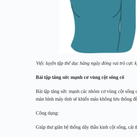
Việc luyện tập thể dục hàng ngày đóng vai trò cực 
Bài tập tăng sức mạnh cơ vùng cột sống cổ
Bài tập tăng sức mạnh các nhóm cơ vùng cột sống cổ
màn hình máy tính sẽ khiến máu không lưu thông đ
Công dụng:
Giúp thư giãn hệ thống dây thần kinh cột sống, cải