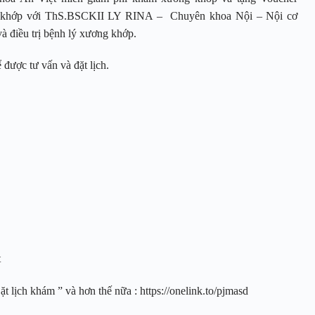
P 2 khớp với ThS.BSCKII LY RINA – Chuyên khoa Nội – Nội cơ
 điều trị bệnh lý xương khớp.
được tư vấn và đặt lịch.
t
 lịch khám ” và hơn thế nữa : https://onelink.to/pjmasd