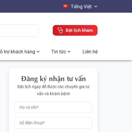
Tiếng Việt
Đặt lịch khám
ỗ trợ khách hàng
Tin tức
Liên hệ
Đăng ký nhận tư vấn
Đặt lịch ngay để được các chuyên gia tư
vấn và khám bệnh