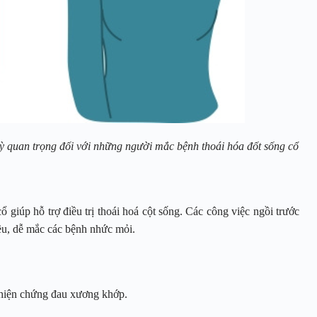
kỳ quan trọng đối với những người mắc bệnh thoái hóa đốt sống cổ
 giúp hỗ trợ điều trị thoái hoá cột sống. Các công việc ngồi trước
ều, dễ mắc các bệnh nhức mỏi.
 thiện chứng đau xương khớp.