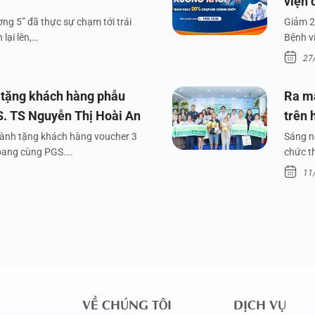
viện 
ng 5” đã thực sự chạm tới trái
Giảm 2
lại lên,…
Bệnh v
27
 tặng khách hàng phẫu
Ra m
S. TS Nguyễn Thị Hoài An
trên 
dành tặng khách hàng voucher 3
Sáng n
xoang cùng PGS.…
chức t
11
VỀ CHÚNG TÔI
DỊCH VỤ