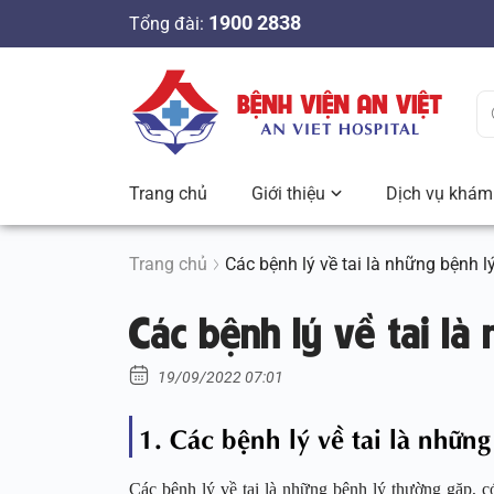
S
1900 2838
Tổng đài:
k
i
p
t
o
c
Trang chủ
Giới thiệu
Dịch vụ khám 
o
n
t
Trang chủ
Các bệnh lý về tai là những bệnh 
e
Các bệnh lý về tai là
n
t
19/09/2022 07:01
1. Các bệnh lý về tai là nhữn
Các bệnh lý về tai là những bệnh lý thường gặp, c