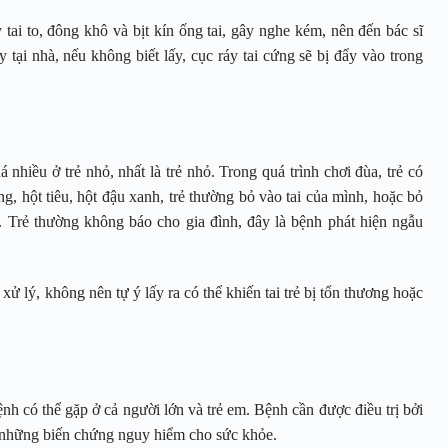
 tai to, đông khô và bịt kín ống tai, gây nghe kém, nên đến bác sĩ
tại nhà, nếu không biết lấy, cục ráy tai cứng sẽ bị đẩy vào trong
nhiều ở trẻ nhỏ, nhất là trẻ nhỏ. Trong quá trình chơi đùa, trẻ có
 hột tiêu, hột đậu xanh, trẻ thường bỏ vào tai của mình, hoặc bỏ
. Trẻ thường không báo cho gia đình, đây là bệnh phát hiện ngẫu
xử lý, không nên tự ý lấy ra có thể khiến tai trẻ bị tổn thương hoặc
nh có thể gặp ở cả người lớn và trẻ em. Bệnh cần được điều trị bởi
lại những biến chứng nguy hiểm cho sức khỏe.