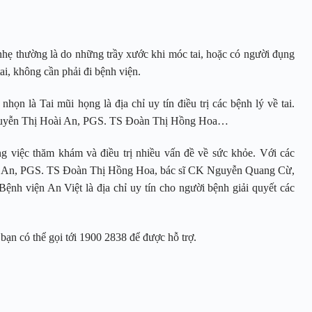
hẹ thường là do những trầy xước khi móc tai, hoặc có người đụng
i, không cần phải đi bệnh viện.
n là Tai mũi họng là địa chỉ uy tín điều trị các bệnh lý về tai.
guyễn Thị Hoài An, PGS. TS Đoàn Thị Hồng Hoa…
ng việc thăm khám và điều trị nhiều vấn đề về sức khỏe. Với các
i An, PGS. TS Đoàn Thị Hồng Hoa, bác sĩ CK Nguyễn Quang Cừ,
ệnh viện An Việt là địa chỉ uy tín cho người bệnh giải quyết các
bạn có thể gọi tới 1900 2838 để được hỗ trợ.