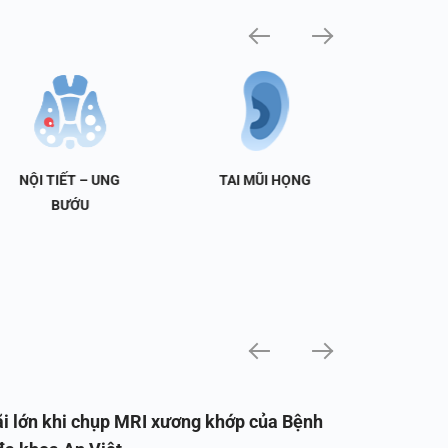
NỘI TIẾT – UNG
TAI MŨI HỌNG
TIẾT 
BƯỚU
i lớn khi chụp MRI xương khớp của Bệnh