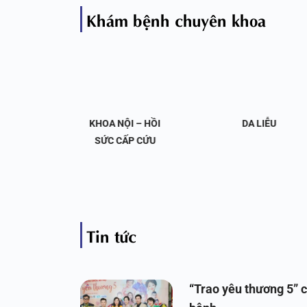
Khám bệnh chuyên khoa
OA NỘI
KHOA NỘI – HỒI
DA LIỄU
 KHỚP
SỨC CẤP CỨU
Tin tức
“Trao yêu thương 5” c