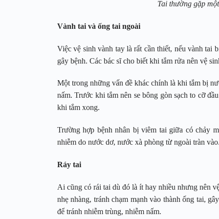
Tai thường gặp một 
Vành tai và ống tai ngoài
Việc vệ sinh vành tay là rất cần thiết, nếu vành tai 
gây bệnh. Các bác sĩ cho biết khi tắm rửa nên vệ sinh
Một trong những vấn đề khác chính là khi tắm bị nư
nấm. Trước khi tắm nên se bông gòn sạch to cỡ đầu 
khi tắm xong.
Trường hợp bệnh nhân bị viêm tai giữa có chảy mủ 
nhiễm do nước dơ, nước xà phòng từ ngoài tràn vào
Ráy tai
Ai cũng có rái tai dù đó là ít hay nhiều nhưng nên vệ
nhẹ nhàng, tránh chạm mạnh vào thành ống tai, gây
để tránh nhiễm trùng, nhiễm nấm.