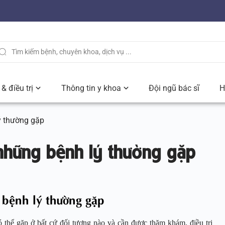
& điều trị
Thông tin y khoa
Đội ngũ bác sĩ
H
lý thường gặp
 những bệnh lý thường gặp
g bệnh lý thường gặp
ó thể gặp ở bất cứ đối tượng nào và cần được thăm khám, điều trị