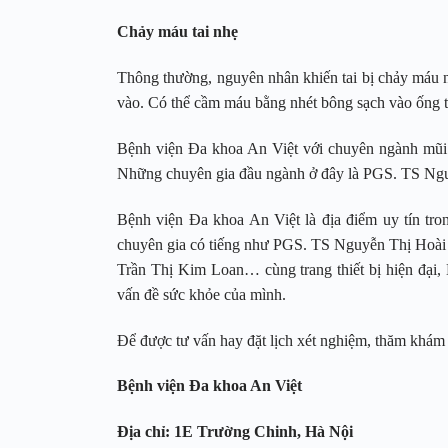
Chảy máu tai nhẹ
Thông thường, nguyên nhân khiến tai bị chảy máu n
vào. Có thể cầm máu bằng nhét bông sạch vào ống ta
Bệnh viện Đa khoa An Việt với chuyên ngành mũi nhọ
Những chuyên gia đầu ngành ở đây là PGS. TS N
Bệnh viện Đa khoa An Việt là địa điểm uy tín tro
chuyên gia có tiếng như PGS. TS Nguyễn Thị Hoà
Trần Thị Kim Loan… cùng trang thiết bị hiện đại, B
vấn đề sức khỏe của mình.
Để được tư vấn hay đặt lịch xét nghiệm, thăm khám 
Bệnh viện Đa khoa An Việt
Địa chỉ: 1E Trường Chinh, Hà Nội