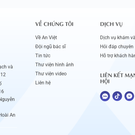
VỀ CHÚNG TÔI
DỊCH VỤ
Về An Việt
Dịch vụ khám và 
Đội ngũ bác sĩ
Hỏi đáp chuyên 
Tin tức
Hỗ trợ khách hà
Thư viện hình ảnh
ạch và
LIÊN KẾT MẠ
Thư viện video
012
HỘI
Liên hệ
ố
16
 Nguyễn
Hoài An