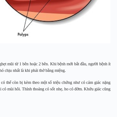
hẹt mũi từ 1 bên hoặc 2 bên. Khi bệnh mới bắt đầu, người bệnh ít
ó chịu nhất là khi phải thở bằng miệng.
 có thể còn bị kèm theo một số triệu chứng như có cảm giác nặng
i có mùi hôi. Thỉnh thoảng có sốt nhẹ, ho có đờm. Khứu giác cũng