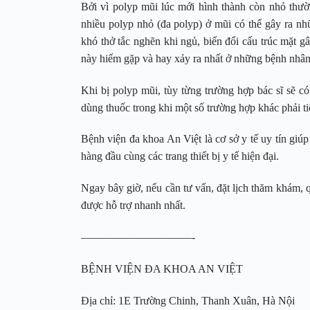
Bởi vì polyp mũi lúc mới hình thành còn nhỏ th
nhiều polyp nhỏ (đa polyp) ở mũi có thể gây ra n
khó thở tắc nghẽn khi ngủ, biến đổi cấu trúc mặt g
này hiếm gặp và hay xảy ra nhất ở những bệnh nhân
Khi bị polyp mũi, tùy từng trường hợp bác sĩ sẽ 
dùng thuốc trong khi một số trường hợp khác phải t
Bệnh viện đa khoa An Việt là cơ sở y tế uy tín giúp
hàng đầu cùng các trang thiết bị y tế hiện đại.
Ngay bây giờ, nếu cần tư vấn, đặt lịch thăm khám, 
được hỗ trợ nhanh nhất.
——————————-
BỆNH VIỆN ĐA KHOA AN VIỆT
Địa chỉ: 1E Trường Chinh, Thanh Xuân, Hà Nội