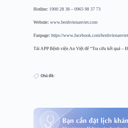
Hotline:
1900 28 38
–
0965 98 37 73
Website:
www.benhvienanviet.com
Fanpage:
https://www.facebook.com/benhvienanvie
Tải APP Bệnh viện An Việt để “Tra cứu kết quả – Đ
Chủ đề:
Bạn cần đặt lịch khá