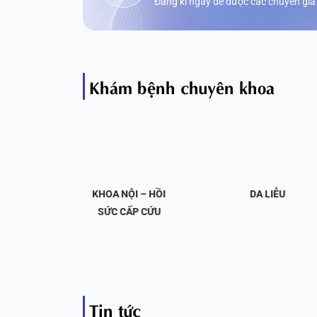
Đăng kí ngay để được các chuyên gia
Khám bệnh chuyên khoa
OA NỘI
KHOA NỘI – HỒI
DA LIỄU
 KHỚP
SỨC CẤP CỨU
Tin tức