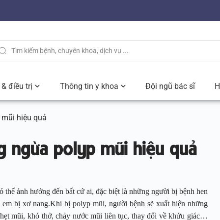
& điều trị
Thông tin y khoa
Đội ngũ bác sĩ
H
 mũi hiệu quả
ng ngừa polyp mũi hiệu quả
có thể ảnh hưởng đến bất cứ ai, đặc biệt là những người bị bệnh hen
 em bị xơ nang.Khi bị polyp mũi, người bệnh sẽ xuất hiện những
hẹt mũi, khó thở, chảy nước mũi liên tục, thay đổi về khứu giác…