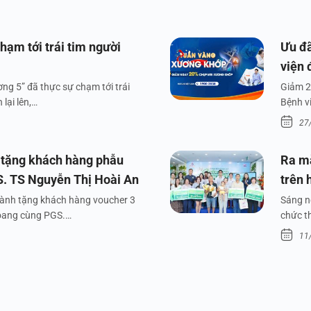
hạm tới trái tim người
Ưu đã
viện 
ng 5” đã thực sự chạm tới trái
Giảm 2
lại lên,…
Bệnh v
27
 tặng khách hàng phẫu
Ra m
S. TS Nguyễn Thị Hoài An
trên 
dành tặng khách hàng voucher 3
Sáng n
xoang cùng PGS.…
chức t
11