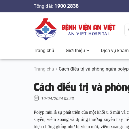
S
1900 2838
Tổng đài:
k
i
p
t
o
c
Trang chủ
Giới thiệu
Dịch vụ khám 
o
n
t
Trang chủ
Cách điều trị và phòng ngừa polyp
e
Cách điều trị và phò
n
t
10/04/2024 03:23
Polyp mũi là sự phát triển của một khối u ở mũi và 
suyễn, viêm xoang và dị ứng thường xuyên hay trẻ
triệu chứng giống như bị viêm mũi, viêm xoang: ng