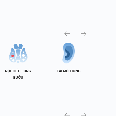
NỘI TIẾT – UNG
TAI MŨI HỌNG
TIẾT 
BƯỚU