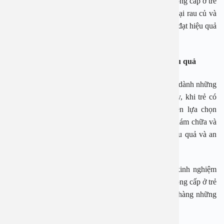
Bên cạnh đó một biện pháp phòng tránh bệnh viêm họng cấp ở trẻ
em có thể kể đến như bổ sung vitamin C trong các loại rau củ và
hoa quả để cho bé sử dụng một cách nhanh chóng và đạt hiệu quả
phòng tránh bệnh liên quan đến hệ hô hấp tốt nhất.
Địa chỉ cung cấp các điều trị viêm họng cấp hiệu quả
Trẻ em như búp trên cành vì vậy các bậc cha mẹ luôn dành những
điều tốt đẹp nhất dành cho con em của mình. Vì vậy, khi trẻ có
dấu hiệu bị viêm họng cấp các bậc phụ huynh nên lựa chọn
những địa chỉ uy tín để được cung cấp các dịch vụ khám chữa và
điều trị bệnh liên quan tới tai mũi họng một cách hiệu quả và an
toàn nhất.
Bệnh viện Đa khoa An Việt đơn vị với nhiều năm kinh nghiệm
chuyên hoạt động trong lĩnh vực điều trị bệnh viêm họng cấp ở trẻ
sơ sinh. Chúng tôi cam kết sẽ mang đến cho khách hàng những
dịch vụ với chất lượng đảm bảo và giá thành hợp lý.