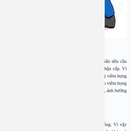
Những biểu hiện viêm họng cấp ở trẻ
Đặc biệt nguy hiểm nếu trẻ bị viêm họng do vi khuẩn tiểu cầu
nhóm A gây nên sẽ ảnh hưởng tới tim và viêm cầu thận cấp. Vì
vậy bệnh viêm họng cấp ở trẻ nếu không được điều trị viêm họng
cấp ở trẻ em kịp thời sẽ dẫn đến chuyển sang giai đoạn viêm họng
mạn tính và tái phát đi tái phát lại nhiều lần trong năm, ảnh hưởng
rất lớn tới sức khỏe và khả năng sinh hoạt của các bé.
Các phòng viêm họng cấp ở trẻ sơ sinh
Đối với bất cứ bệnh nào thì phòng cũng tốt hơn chống. Vì vậy