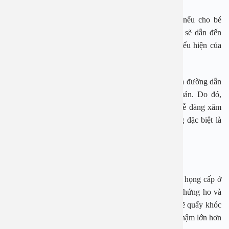
Tuy nhiên, trong thời tiết nắng nóng của mùa hè, nếu cho bé
thường xuyên sử dụng nước lạnh hoặc ăn kem lạnh sẽ dẫn đến
hiện tượng amidan trong họng bị sưng tấy, là một biểu hiện của
bệnh viêm họng cấp.
Họng là một vị trí nhạy cảm của cơ thể là cửa ngõ của đường dẫn
không khí vào phổi và dẫn thức ăn xuống thực quản. Do đó,
họng là nơi vi khuẩn có thể phát sinh mạnh mẽ và dễ dàng xâm
nhập vào cơ thể gây bệnh liên quan tới tai mũi họng đặc biệt là
bệnh viêm họng cấp ở trẻ nhỏ.
Những biểu hiện viêm họng cấp ở trẻ
Một trong những biểu hiện rõ rệt nhất của bệnh viêm họng cấp ở
trẻ em đó chính là đột ngột sốt cao, kèm theo triệu chứng ho và
nghẹt mũi, đau rát ở vùng họng. Đối với trẻ sơ sinh sẽ quấy khóc
nhiều, bỏ ăn và bú ít sẽ dẫn tới hiện tượng trẻ còi và chậm lớn hơn