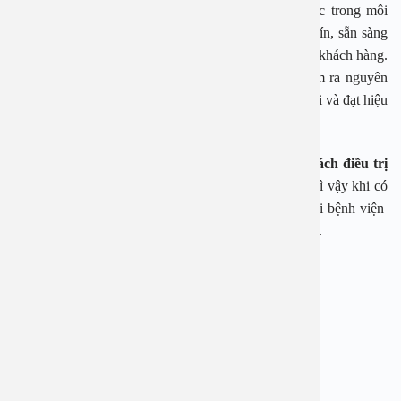
Khi đến với chúng tôi khách hàng sẽ được làm việc trong môi
trường chuyên nghiệp, nơi có đội ngũ nhân viên uy tín, sẵn sàng
chia sẻ và giải đáp những thông tin hữu ích dành cho khách hàng.
Sau khi khách hàng đến thăm khám chúng tôi sẽ tìm ra nguyên
nhân của bệnh và đưa ra phương pháp điều trị kịp thời và đạt hiệu
quả cao nhất.
Bài viết này chúng tôi đã giải đáp đến khách hàng
cách điều trị
viêm họng cấp
đảm bảo an toàn và hiệu quả nhất. Vì vậy khi có
dấu hiệu của bệnh hãy nhanh chân đưa bệnh nhân tới bệnh viện
Đa khoa An Việt để được điều trị kịp thời và dứt điểm.
Bệnh viện Đa khoa An Việt
Địa chỉ: 1E Trường Chinh, Hà Nội
Hotline: 1900 2838