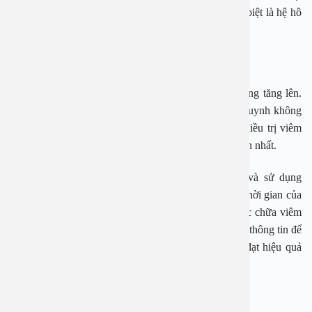
độ điều hòa quá thấp sẽ ảnh hưởng tới sức khỏe đặc biệt là hệ hô
hấp của bé.
Cách điều trị viêm họng cấp ở trẻ nhỏ
Hiện nay số lượng trẻ em bị viêm họng cấp ngày càng tăng lên.
Do đó, với một căn bệnh phổ biến này các bậc phụ huynh không
nên chủ quan về bệnh mà cần có những biện pháp điều trị viêm
họng cấp trẻ em một cách hiệu quả và đảm bảo an toàn nhất.
Việc tìm được phương pháp chua viem hong cap và sử dụng
thuốc điều trị viêm họng cấp hợp lý sẽ tốn rất nhiều thời gian của
các bậc phụ huynh. Vì vậy để biết thông tin về thuốc chữa viêm
họng cấp các bậc cha mẹ nên tham khảo nhiều nguồn thông tin để
chọn lựa được phương pháp chữa bệnh an toàn và đạt hiệu quả
cao nhất.
5.1 Thuốc điều trị viêm họng cấp trẻ em do vi khuẩn