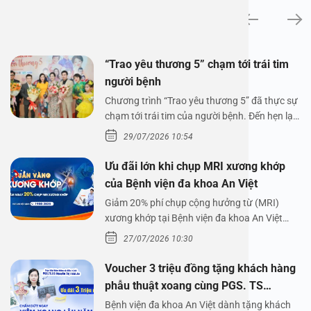
Tin tức
“Trao yêu thương 5” chạm tới trái tim
người bệnh
Chương trình “Trao yêu thương 5” đã thực sự
chạm tới trái tim của người bệnh. Đến hẹn lại
lên,…
29/07/2026 10:54
Ưu đãi lớn khi chụp MRI xương khớp
của Bệnh viện đa khoa An Việt
Giảm 20% phí chụp cộng hưởng từ (MRI)
xương khớp tại Bệnh viện đa khoa An Việt
Bệnh viện đa…
27/07/2026 10:30
Voucher 3 triệu đồng tặng khách hàng
phẫu thuật xoang cùng PGS. TS
Nguyễn Thị Hoài An
Bệnh viện đa khoa An Việt dành tặng khách