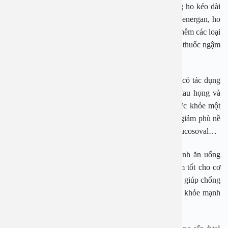
Khi trẻ bị viêm họng cấp sẽ kéo theo các triệu chứng ho kéo dài
vì vậy các mẹ có thể lựa chọn loại thuốc ho: siro phenergan, ho
bổ phế, atussin, theralen… Ngoài ra, có thể sử dụng thêm các loại
thuốc có tác dụng giảm ngứa như: rhinathiol, các loại thuốc ngậm
như lysopaiin, súc họng bằng nước muối sinh lý.
Đặc biệt các mẹ nên kết hợp sử dụng các loại thuốc có tác dụng
làm giảm phù nề ở vùng họng, giảm các cảm giác đau họng và
khó nuốt ở vùng họng. Giúp người bệnh cải thiện sức khỏe một
cách tối đa và vượt trội. Một số loại thuốc hỗ trợ làm giảm phù nề
có thể kể đến như: alpha-chymotrypsin, mucomyst, mucosoval…
Đặc biệt các bậc phụ huynh nên chú ý trong quá trình ăn uống
hàng ngày cần thường xuyên bổ sung các thực phẩm tốt cho cơ
thể. Có tác dụng bồi bổ cơ thể, sản sinh các kháng thể giúp chống
lại các bệnh tật hỗ trợ mang đến một sức khỏe tốt và khỏe mạnh
cho các thành viên trong gia đình.