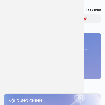
Bạn thấy thông tin này hữu ích, chia sẻ ngay
Chủ đề:
Bạn cần đặt lịch khám
Đăng kí ngay để được các chuyên gia tư vấn và khám
bệnh
Đặt lịch khám
NỘI DUNG CHÍNH