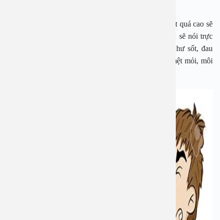
so với những bé cùng lứa tuổi.
Đối với trẻ nếu bị viêm họng cấp và có hiện tượng sốt quá cao sẽ
gây nên biểu hiện có giật. Đối với những trẻ lớn hơn sẽ nói trực
tiếp với bố mẹ các triệu chứng mà mình gặp phải như sốt, đau
đầu, rát họng và ù tai. Một số trẻ còn có biểu hiện mệt mỏi, môi
khô và tiếng nói khàn khàn.