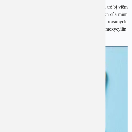
Sau khi đưa trẻ đi khám và được các bác sĩ xác nhận trẻ bị viêm
họng cấp do vi khuẩn gây nên thì các mẹ nên cho con của mình
sử dụng một vài loại thuốc kháng sinh như sau: rovamycin
(spiramycin), nhóm kháng sinh bezylpenicillin (amoxycyllin,
augmentin).