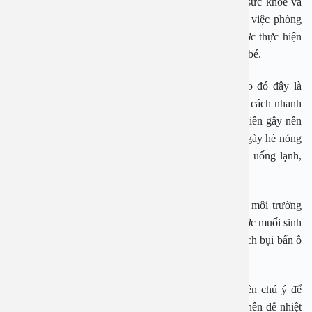
cần chủ động phòng tránh để không ảnh hưởng tới sức khỏe và
đời sống sinh hoạt sau này của bệnh nhân. Đặc biệt việc phòng
bệnh viêm họng cấp ở trẻ em và trẻ sơ sinh cần được thực hiện
nghiêm ngặt để tránh ảnh hưởng tới sức khỏe của các bé.
Vào mùa hè môi trường ô nhiễm, nhiều bụi bẩn do đó đây là
khoảng thời gian mà vi khuẩn và virus phát triển một cách nhanh
chóng và mạnh mẽ. Đây chính là nguyên nhân đầu tiên gây nên
bệnh viêm họng cấp ở trẻ em. Vì vậy, trong những ngày hè nóng
bức các mẹ không nên cho con sử dụng các loại đồ uống lạnh,
nhiều đá như nước đá hoặc ăn kem thường xuyên.
Sau một ngày làm việc bên ngoài hoặc tiếp xúc với môi trường
bên ngoài chúng ta cần vệ sinh tai mũi họng bằng nước muối sinh
lý súc họng rửa mũi và tai bằng nước muối để loại sạch bụi bẩn ô
nhiễm ra khỏi cơ thể.
Bên cạnh đó trong những ngày nóng nực các mẹ nên chú ý để
phòng của các bé luôn thông thoáng đặc biệt không nên để nhiệt