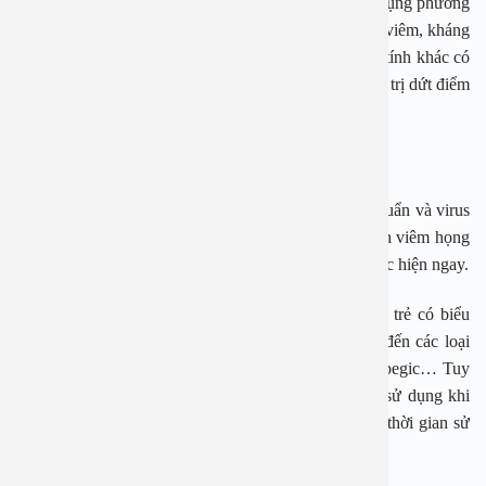
Bên cạnh đó đối với những trẻ lớn các mẹ có thể sử dụng phương
pháp xông họng, khí dung bằng các loại thuốc kháng viêm, kháng
viêm. Đối với một số triệu chứng của viêm họng cấp tính khác có
thể sử dụng phương pháp đốt họng bằng laser để điều trị dứt điểm
và đạt hiệu quả cao nhất.
5.2 Cách điều trị viêm họng cấp do virus gây nên
Trẻ em có sức đề kháng rất yếu do đó dễ bị các vi khuẩn và virus
tấn công. Do đó, việc chủ động phòng tránh căn bệnh viêm họng
cấp ở trẻ em là điều vô cùng cần thiết và cần được thực hiện ngay.
Một số loại thuốc được các bác sĩ khuyên dùng khi trẻ có biểu
hiện của bệnh viêm họng cấp trong dó cần phải kể đến các loại
thuốc như: Thuốc hạ sốt: paracetamol, efferalgan, aspegic… Tuy
nhiên đối với những loại thuốc hạ sốt này chỉ được sử dụng khi
bạn đo nhiệt độ cơ thể của con lớn hơn 38 độ C. Và thời gian sử
dụng thuốc sau 4-6 giờ kể từ lần thứ nhất.