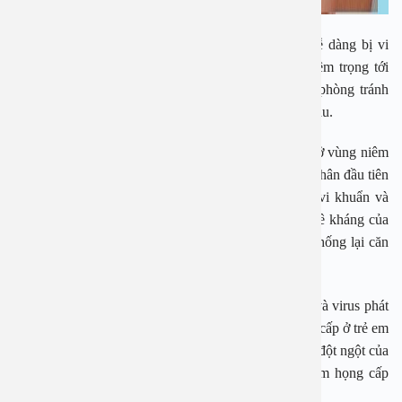
Trẻ em là đối tượng có sức đề kháng yếu vì vậy dễ dàng bị vi
khuẩn và virus tấn công gây bệnh, ảnh hưởng nghiêm trọng tới
sức khỏe của các bé. Do đó, các mẹ nên chủ động phòng tránh
bệnh để không gây nên những hậu quả đáng tiếc về sau.
Tre em bi viem hong cap là hiện tượng sưng phù nề ở vùng niêm
mạc họng phát sinh một cách nhanh chóng. Nguyên nhân đầu tiên
gây nên căn bệnh này đó chính là sự tác động của vi khuẩn và
virus tấn công lên cơ thể của bé. Trong khi đó sức đề kháng của
bé yếu vì vậy không đủ sản sinh các kháng thể để chống lại căn
bệnh này.
Một trong những yếu tố tác động giúp các vi khuẩn và virus phát
triển một cách nhanh chóng gây nên bệnh viêm họng cấp ở trẻ em
đó chính là hiện tượng lạnh đột ngột. Với sự thay đổi đột ngột của
thời tiết là nguyên nhân hàng đầu gây nên bệnh viêm họng cấp
tính ở trẻ nhỏ.