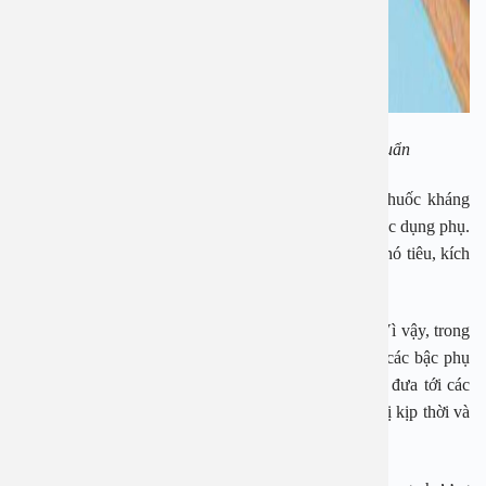
Thuốc điều trị viêm họng cấp trẻ em do vi khuẩn
Tuy nhiên, trong quá trình sử dụng cần lưu ý các thuốc kháng
sinh bên trên dùng để điều trị viêm họng cấp đều có tác dụng phụ.
Trong đó cần phải kể đến như buồn nôn, tiêu chảy, khó tiêu, kích
ứng vùng bị tiêm.
Bên cạnh đó có thể xuất hiện triệu chứng bị ban da. Vì vậy, trong
quá trình sử dụng thuốc nếu xảy ra tác dụng phụ thì các bậc phụ
huynh nên cho con ngưng sử dụng thuốc ngay hoặc đưa tới các
cơ sở y tế uy tín để các bác sĩ có phương pháp điều trị kịp thời và
đạt hiệu quả cao nhất.