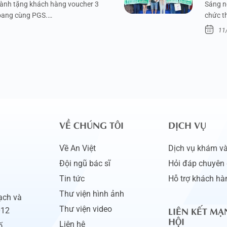
dành tặng khách hàng voucher 3
Sáng n
xoang cùng PGS.…
chức t
11
VỀ CHÚNG TÔI
DỊCH VỤ
Về An Việt
Dịch vụ khám và 
Đội ngũ bác sĩ
Hỏi đáp chuyên 
Tin tức
Hỗ trợ khách hà
Thư viện hình ảnh
ạch và
LIÊN KẾT MẠ
Thư viện video
012
HỘI
Liên hệ
ố