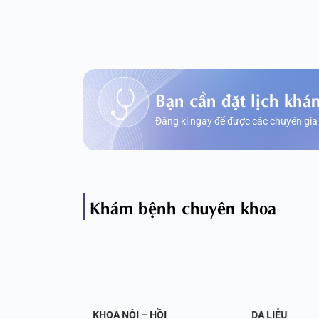
Bạn cần đặt lịch khá
Đăng kí ngay để được các chuyên gia
Khám bệnh chuyên khoa
OA NỘI
KHOA NỘI – HỒI
DA LIỄU