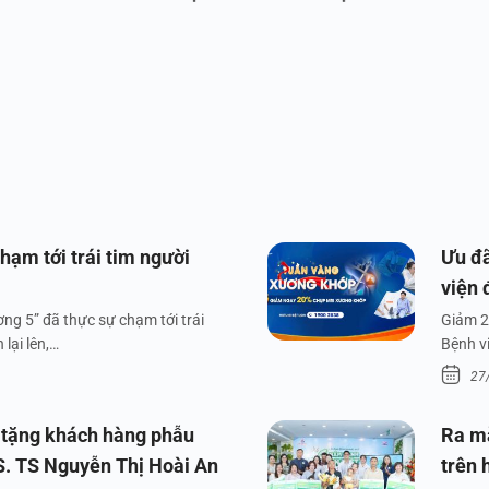
hạm tới trái tim người
Ưu đã
viện 
ng 5” đã thực sự chạm tới trái
Giảm 2
lại lên,…
Bệnh v
27
 tặng khách hàng phẫu
Ra m
S. TS Nguyễn Thị Hoài An
trên 