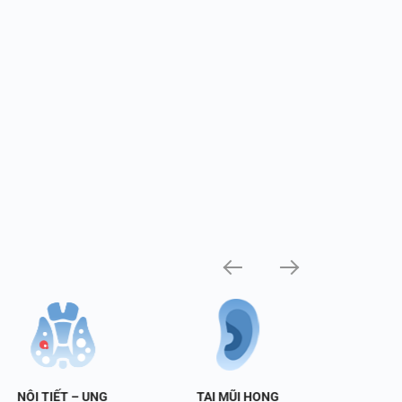
NỘI TIẾT – UNG
TAI MŨI HỌNG
TIẾT 