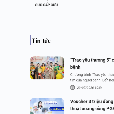
 KHỚP
SỨC CẤP CỨU
Tin tức
“Trao yêu thương 5” c
bệnh
Chương trình “Trao yêu thươ
tim của người bệnh. Đến hẹn 
29/07/2026 10:54
Voucher 3 triệu đồng
thuật xoang cùng PG