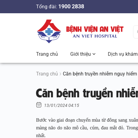
S
1900 2838
Tổng đài:
k
i
p
t
o
c
Trang chủ
Giới thiệu
Dịch vụ khám 
o
n
t
Trang chủ
Căn bệnh truyền nhiễm nguy hiểm 
e
Căn bệnh truyền nhiễ
n
t
13/01/2024 04:15
Bước vào giai đoạn chuyển mùa từ đông sang xuân 
màng não do não mô cầu, cúm, đau mắt đỏ. Trong 
nhất.