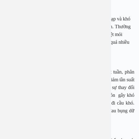
3 Ngộ đọc thực phẩm
Do vấn đề vệ sinh an toàn thực phẩm dịp tết rất phức tạp và khó
kiểm soát nên rất nhiều vụ ngộ độ thực phẩm xuất hiện. Thường
có biểu hiện đau bụng, nôn ói, tiêu chảy, sốt nhẹ và mệt mỏi
nhiều. Mặt khác, ngộ độc rượu có thể xảy ra do uống quá nhiều
rượu bia hoặc uống phải rượu giả.
4 Táo bón:
Táo bón là hiện tượng đi cầu dưới ba lần trong một tuần, phân
thường khô cứng. Táo bón xảy ra khi nhu động ruột giảm tần suất
hoạt động. Táo bón ngày tết là hiện tượng xảy ra do sự thay đổi
thói quen ăn uống và chế độ ăn thiếu chất xơ. Táo bón gây khó
chịu cho người bệnh vì cảm giác chướng bụng và đi cầu khó.
Một số trường hợp nặng, người bệnh sẽ có các cơn đau bụng dữ
dội và đi càu ra máu.
5 Viêm loét dạ dày