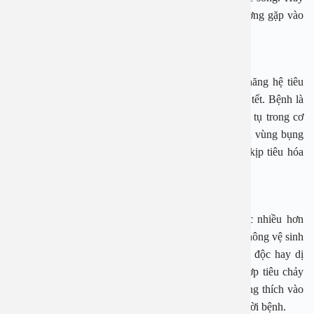
cùng tìm hiểu về các bệnh lý về đường tiêu hóa thường gặp vào
mùa lễ Tết
1 Đầy hơi – chướng bụng
Đầy hơi chướng bụng là tình trạng suy giảm chức năng hệ tiêu
hóa. Đây là bệnh thường gặp nhất trong những ngày tết. Bệnh là
sự đầy hơi do khí hoặc chất lỏng , chất tiêu hóa tích tụ trong cơ
thể. Đầy hơi chướng bụng đi kèm cảm giác khó chịu vùng bụng
nhất là vùng trên rốn. Do sự mắc kẹt thức ăn chưa kịp tiêu hóa
bên trong hệ tiêu hóa.
2 Tiêu chảy
Tiêu chảy là hiện tượng cầu phân lỏng ba lần hoặc nhiều hơn
trong mỗi ngày. Nguyên nhân là do ăn phải thức ăn không vệ sinh
hoặc bị nhiễm khuẩn. Ngoài ra, tiêu hóa chậm, ngộ độc hay dị
ứng thức ăn cũng có thể gây ra tiêu chảy. Trường hợp tiêu chảy
do vi khuẩn nếu không xử trí kịp thời, vi khuẩn phóng thích vào
máu gây nhiễm trùng huyết có thể nguy hiểm cho người bệnh.