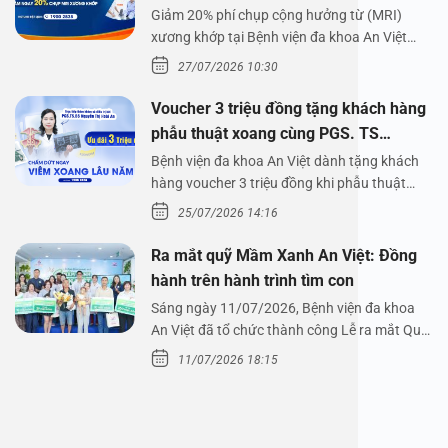
Giảm 20% phí chụp cộng hưởng từ (MRI)
xương khớp tại Bệnh viện đa khoa An Việt
Bệnh viện đa…
27/07/2026 10:30
Voucher 3 triệu đồng tặng khách hàng
phẫu thuật xoang cùng PGS. TS
Nguyễn Thị Hoài An
Bệnh viện đa khoa An Việt dành tặng khách
hàng voucher 3 triệu đồng khi phẫu thuật
xoang cùng PGS.…
25/07/2026 14:16
Ra mắt quỹ Mầm Xanh An Việt: Đồng
hành trên hành trình tìm con
Sáng ngày 11/07/2026, Bệnh viện đa khoa
An Việt đã tổ chức thành công Lễ ra mắt Quỹ
Mầm Xanh…
11/07/2026 18:15