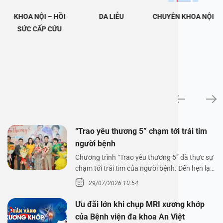
KHOA NỘI – HỒI
DA LIỄU
CHUYÊN KHOA NỘI
SỨC CẤP CỨU
Tin tức
“Trao yêu thương 5” chạm tới trái tim
người bệnh
Chương trình “Trao yêu thương 5” đã thực sự
chạm tới trái tim của người bệnh. Đến hẹn lại
lên,…
29/07/2026 10:54
Ưu đãi lớn khi chụp MRI xương khớp
của Bệnh viện đa khoa An Việt