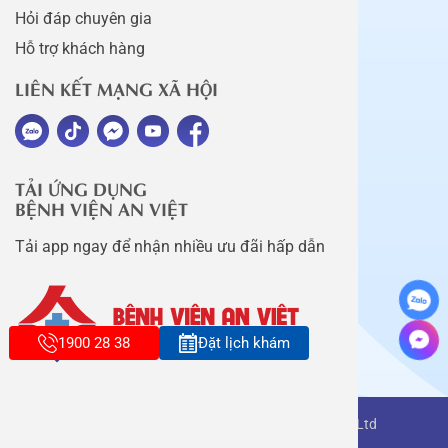
Hỏi đáp chuyên gia
Hỗ trợ khách hàng
LIÊN KẾT MẠNG XÃ HỘI
TẢI ỨNG DỤNG
BỆNH VIỆN AN VIỆT
Tải app ngay để nhận nhiều ưu đãi hấp dẫn
1900 28 38
Đặt lịch khám
Copyright belongs to An Viet Thang Long Co., Ltd
Terms of use