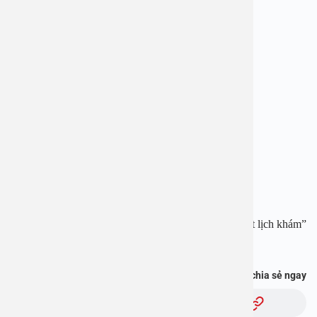
——————————————-
BỆNH VIỆN ĐA KHOA AN VIỆT
Địa chỉ: 1E Trường Chinh, Thanh Xuân, Hà Nội
Hotline:
1900 2838
–
0965 98 3773
Website:
www.benhvienanviet.com
Fanpage:
https://www.facebook.com/benhvienanviet
Tải APP Bệnh viện An Việt để “Tra cứu kết quả – Đặt lịch khám”
và hơn thế nữa :
https://onelink.to/pjmasd
Bạn thấy thông tin này hữu ích, chia sẻ ngay
Chủ đề: