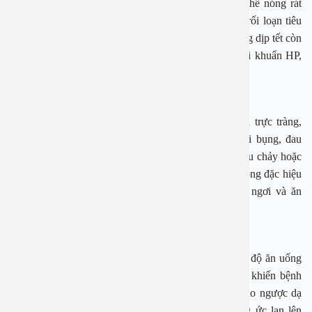
Triệu chứng điển hình viêm loét dạ dày đau và có thể nóng rát
vùng thượng vị, buồn nôn, nôn, chán ăn , khó tiêu, rối loạn tiêu
hóa… Bên cạnh nguyên nhân ăn uống bất hợp lý trong dịp tết còn
có những nguyên nhân gây viêm loét dạ dày như vi khuẩn HP,
stress, sử dụng thuốc giảm đau, kháng viêm …
6 Hội chứng ruột kích thích:
Là bệnh thường gặp nhất trong số các bệnh lý đại trực tràng,
Bệnh này gây rất khó chịu cho người bệnh như sôi bụng, đau
quặn, đầy hơi, chướng bụng, cầu mót rặn, táo bón, tiêu chảy hoặc
táo bón xen kẻ với tiêu chảy.Các triệu chứng trên không đặc hiệu
và thay đổi theo thời gian, phụ thuộc chế độ nghỉ ngơi và ăn
uống.
7 Trào ngược dạ dày thực quản.
Đây là bệnh thường diễn biến kéo dài. Đặc biệt, chế độ ăn uống
và nghỉ ngơi trong dịp tết thất thường sẽ là tác nhân khiến bệnh
trở nên trầm trọng hơn.Triệu chứng điển hình của trào ngược dạ
dày thực quản là ợ hơi, ợ chua, nóng rát sau xương ức lan lên