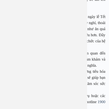
họng.
Các bệnh về tiêu hoá sẽ trở nên phổ biến hơn vào các ngày lễ Tết
là do vào dịp lễ Tết mọi người thường xu hưởng ngày nghỉ, thoải
mái với các buổi tiệc. Vì thế dễ dẫn đến những việc như ăn quá
độ, không đúng bữa, hút thuốc và uống rượu bia nhiều hơn. Đây
đều là những hoạt động gây ảnh hưởng trực tiếp đến chức của hệ
tiêu hoá.
Nếu phát hiện cơ thể có các triệu chứng bệnh liên quan đến
đường tiêu hóa hãy đến ngay cơ sở y tế để được thăm khám và
chữa trị kịp thời, để có thể tận hưởng một kỳ nghỉ lễ ý nghĩa.
Trên đây là những thông tin về các bệnh lý về đường tiêu hóa
thường gặp vào dịp lễ Tết. Hy vọng với bài viết này sẽ giúp bạn
có thêm những thông tin bổ ích, từ đó chủ động chăm sóc sức
khỏe tốt hơn.
Ngay bây giờ, nếu bạn đang cần tư vấn về dịch vụ hoặc các
chương trình ưu đãi, hãy để lại thông tin hoặc gọi tới hotline
1900
2838
–
0965 98 3773
, bác sĩ sẽ hỗ trợ giải đáp cụ thể.