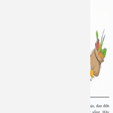
Các bệnh lý về đường tiêu hóa không chỉ gây khó chịu, đau đớn
mà còn ảnh hưởng đến sức khỏe và chất lượng cuộc sống. Hãy