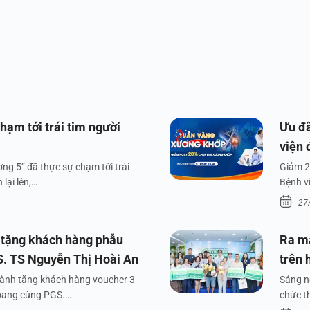
hạm tới trái tim người
Ưu đã
viện 
ng 5” đã thực sự chạm tới trái
Giảm 2
lại lên,…
Bệnh v
27
 tặng khách hàng phẫu
Ra m
S. TS Nguyễn Thị Hoài An
trên 
dành tặng khách hàng voucher 3
Sáng n
xoang cùng PGS.…
chức t