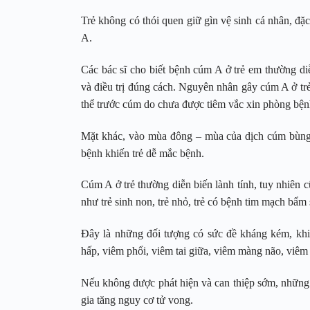
Trẻ không có thói quen giữ gìn vệ sinh cá nhân, đặc
A.
Các bác sĩ cho biết bệnh cúm A ở trẻ em thường di
và điều trị đúng cách. Nguyên nhân gây cúm A ở trẻ
thể trước cúm do chưa được tiêm vắc xin phòng bệ
Mặt khác, vào mùa đông – mùa của dịch cúm bùng 
bệnh khiến trẻ dễ mắc bệnh.
Cúm A ở trẻ thường diễn biến lành tính, tuy nhiên
như trẻ sinh non, trẻ nhỏ, trẻ có bệnh tim mạch bẩ
Đây là những đối tượng có sức đề kháng kém, khi
hấp, viêm phổi, viêm tai giữa, viêm màng não, viêm
Nếu không được phát hiện và can thiệp sớm, những b
gia tăng nguy cơ tử vong.