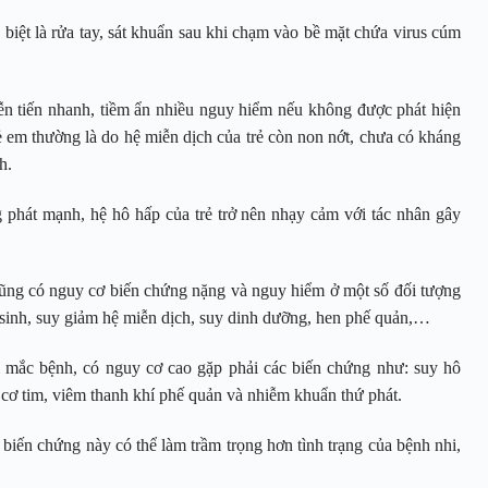
 biệt là rửa tay, sát khuẩn sau khi chạm vào bề mặt chứa virus cúm
ễn tiến nhanh, tiềm ẩn nhiều nguy hiểm nếu không được phát hiện
 em thường là do hệ miễn dịch của trẻ còn non nớt, chưa có kháng
nh.
phát mạnh, hệ hô hấp của trẻ trở nên nhạy cảm với tác nhân gây
 cũng có nguy cơ biến chứng nặng và nguy hiểm ở một số đối tượng
m sinh, suy giảm hệ miễn dịch, suy dinh dưỡng, hen phế quản,…
 mắc bệnh, có nguy cơ cao gặp phải các biến chứng như: suy hô
 cơ tim, viêm thanh khí phế quản và nhiễm khuẩn thứ phát.
iến chứng này có thể làm trầm trọng hơn tình trạng của bệnh nhi,