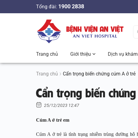
S
1900 2838
Tổng đài:
k
i
p
t
o
c
Trang chủ
Giới thiệu
Dịch vụ khám 
o
n
t
Trang chủ
Cẩn trọng biến chứng cúm A ở trẻ
e
Cẩn trọng biến chứng
n
t
25/12/2023 12:47
Cúm A ở trẻ em
Cúm A ở trẻ là tình trạng nhiễm trùng đường hô