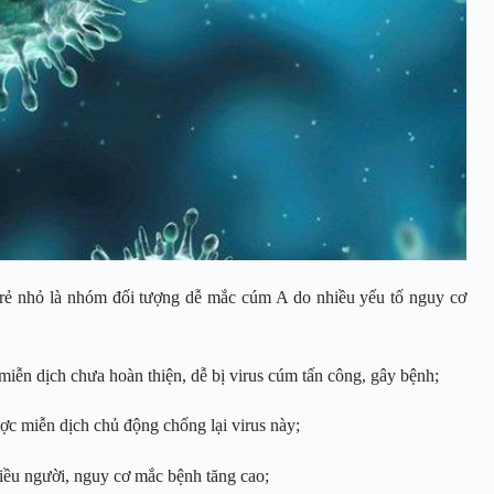
trẻ nhỏ là nhóm đối tượng dễ mắc cúm A do nhiều yếu tố nguy cơ
ệ miễn dịch chưa hoàn thiện, dễ bị virus cúm tấn công, gây bệnh;
ợc miễn dịch chủ động chống lại virus này;
nhiều người, nguy cơ mắc bệnh tăng cao;