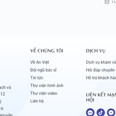
11
VỀ CHÚNG TÔI
DỊCH VỤ
Về An Việt
Dịch vụ khám và 
Đội ngũ bác sĩ
Hỏi đáp chuyên 
Tin tức
Hỗ trợ khách hà
Thư viện hình ảnh
ạch và
LIÊN KẾT MẠ
Thư viện video
012
HỘI
Liên hệ
ố
16
 Nguyễn