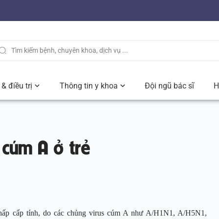
& điều trị
Thông tin y khoa
Đội ngũ bác sĩ
H
 cúm A ở trẻ
 hấp cấp tính, do các chủng virus cúm A như A/H1N1, A/H5N1,