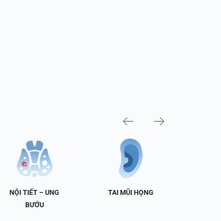
NỘI TIẾT – UNG
TAI MŨI HỌNG
TIẾT 
BƯỚU