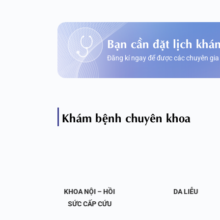
Bạn cần đặt lịch khá
Đăng kí ngay để được các chuyên gia
Khám bệnh chuyên khoa
OA NỘI
KHOA NỘI – HỒI
DA LIỄU
 KHỚP
SỨC CẤP CỨU