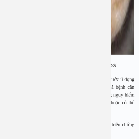
Trẻ có nguy cơ mắc nhiều bệnh về tai khi đi bơi
Đối với viêm tai giữa, trẻ thường bị mắc nếu như có nước ứ đọng
trong tai không cho ra ngoài được. Viêm tai giữa là bệnh cần
được điều trị sớm và triệt để, tránh những biến chứng nguy hiểm
như thủng màng nhĩ, viêm xương chũng mãn tính, hoặc có thể
dẫn đến bị điếc.
Các bác sĩ cho biết viêm tai ngoài thường gây ra các triệu chứng
như ngứa, đau tai…