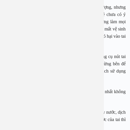
Tình trạng viêm tai do đi bơi có thể gặp ở mọi đối tượng, nhưng
trẻ nhỏ chiếm tỷ lệ cao nhất. Nguyên nhân là do trẻ chưa có ý
thức tự bảo vệ khi bơi, khi trẻ bị nước vào tai thường làm mọi
cách để đưa nước ra, thậm chí cho cả những đồ dùng mất vệ sinh
vào ngoáy tai, điều đó sẽ tạo điều kiện cho vi khuẩn có hại vào tai
khu trú và gây bệnh.
Để bảo vệ cho trẻ khi đi bơi, ngoài việc sử dụng dụng cụ nút tai
khi đi bơi hoặc tắm; sau bơi cần nghiêng đầu sang từng bên để
nước chảy ra; có thể làm khô ống tai ngoài bằng cách sử dụng
luồng hơi nóng từ máy sấy tóc ở cường độ thấp…
Với trẻ trẻ có tiền sử bị viêm tai giữa, viêm xoang tốt nhất không
đi bơi vì rất dễ tái phát bệnh.
Khi thấy tai có các biểu hiện như ngứa, khó chịu, chảy nước, dịch
vàng, trắng, sờ vào thấy đau, đặc biệt là vùng sụn trước của tai thì
nên đi khám.