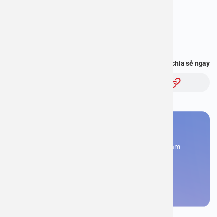
Hotline: 1900 2838
Bạn thấy thông tin này hữu ích, chia sẻ ngay
Chủ đề:
Bạn cần đặt lịch khám
Đăng kí ngay để được các chuyên gia tư vấn và khám
bệnh
Đặt lịch khám