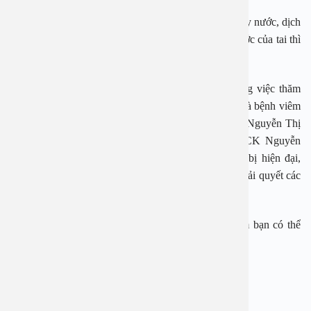
Khi thấy tai có các biểu hiện như ngứa, khó chịu, chảy nước, dịch
vàng, trắng, sờ vào thấy đau, đặc biệt là vùng sụn trước của tai thì
nên đi khám.
Bệnh viện Đa khoa An Việt là địa điểm uy tín trong việc thăm
khám và điều trị nhiều vấn đề về sức khỏe, đặc biệt là bệnh viêm
tai ngoài. Với các chuyên gia có tiếng như PGS. TS Nguyễn Thị
Hoài An, PGS. TS Đoàn Thị Hồng Hoa, bác sĩ CK Nguyễn
Quang Cừ, Trần Thị Kim Loan… cùng trang thiết bị hiện đại,
Bệnh viện An Việt là địa chỉ uy tín cho người bệnh giải quyết các
vấn đề sức khỏe của mình.
Để được tư vấn hay đặt lịch xét nghiệm, thăm khám bạn có thể
gọi tới 1900 2838 để được hỗ trợ.
Bệnh viện Đa khoa An Việt
Địa chỉ: 1E Trường Chinh, Hà Nội