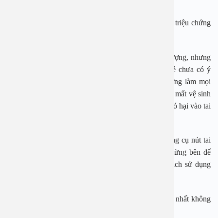
dẫn đến bị điếc.
Các bác sĩ cho biết viêm tai ngoài thường gây ra các triệu chứng
như ngứa, đau tai…
Tình trạng viêm tai do đi bơi có thể gặp ở mọi đối tượng, nhưng
trẻ nhỏ chiếm tỷ lệ cao nhất. Nguyên nhân là do trẻ chưa có ý
thức tự bảo vệ khi bơi, khi trẻ bị nước vào tai thường làm mọi
cách để đưa nước ra, thậm chí cho cả những đồ dùng mất vệ sinh
vào ngoáy tai, điều đó sẽ tạo điều kiện cho vi khuẩn có hại vào tai
khu trú và gây bệnh.
Để bảo vệ cho trẻ khi đi bơi, ngoài việc sử dụng dụng cụ nút tai
khi đi bơi hoặc tắm; sau bơi cần nghiêng đầu sang từng bên để
nước chảy ra; có thể làm khô ống tai ngoài bằng cách sử dụng
luồng hơi nóng từ máy sấy tóc ở cường độ thấp…
Với trẻ trẻ có tiền sử bị viêm tai giữa, viêm xoang tốt nhất không
đi bơi vì rất dễ tái phát bệnh.