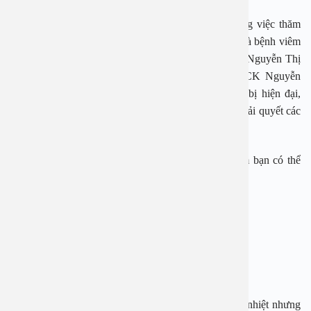
Bệnh viện Đa khoa An Việt là địa điểm uy tín trong việc thăm
khám và điều trị nhiều vấn đề về sức khỏe, đặc biệt là bệnh viêm
tai ngoài. Với các chuyên gia có tiếng như PGS. TS Nguyễn Thị
Hoài An, PGS. TS Đoàn Thị Hồng Hoa, bác sĩ CK Nguyễn
Quang Cừ, Trần Thị Kim Loan… cùng trang thiết bị hiện đại,
Bệnh viện An Việt là địa chỉ uy tín cho người bệnh giải quyết các
vấn đề sức khỏe của mình.
Để được tư vấn hay đặt lịch xét nghiệm, thăm khám bạn có thể
gọi tới 1900 2838 để được hỗ trợ.
Bệnh viện Đa khoa An Việt
Địa chỉ: 1E Trường Chinh, Hà Nội
Hotline: 1900 2838
Mùa hè, nhiều cha mẹ thường đưa trẻ đi bơi để giải nhiệt nhưng