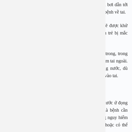
không phải ai cũng biết cách bảo vệ tai cho trẻ khi đi bơi dẫn tới
việc trẻ gặp nhiều vấn đề về sức khoẻ, đặc biệt là các bệnh về tai.
Theo các bác sĩ, kể cả cho trẻ đi bơi ở bể bơi sạch sẽ được khử
trùng tốt thì việc không bảo vệ tai cho trẻ vẫn khiến trẻ bị mắc
một số bệnh như viêm ống tai ngoài, viêm tai giữa…
Về cấu tạo, tai có 3 bộ phận là tai ngoài, tai giữa, tai trong, trong
đó bộ phận hay bị tổn thương do đi bơi nhất đó là viêm tai ngoài.
Nguyên nhân do khi bơi ngụp lặn trong môi trường nước, dù
nước sạch hay bẩn cũng có nhiều vi khuẩn xâm nhập vào tai.
Trẻ có nguy cơ mắc nhiều bệnh về tai khi đi bơi
Đối với viêm tai giữa, trẻ thường bị mắc nếu như có nước ứ đọng
trong tai không cho ra ngoài được. Viêm tai giữa là bệnh cần
được điều trị sớm và triệt để, tránh những biến chứng nguy hiểm
như thủng màng nhĩ, viêm xương chũng mãn tính, hoặc có thể