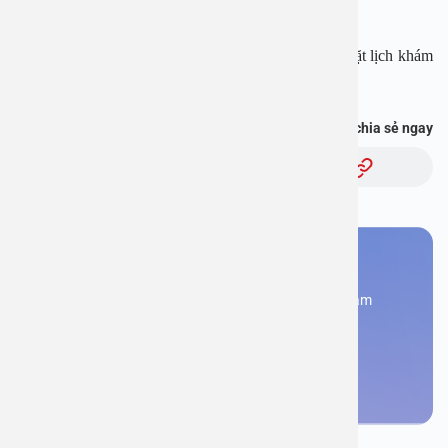
Fanpage:
https://www.facebook.com/benhvienanviet
Tải APP Bệnh viện An Việt để “Tra cứu kết quả – Đặt lịch khám
với bác sĩ” và hơn thế nữa :
https://onelink.to/pjmasd
Bạn thấy thông tin này hữu ích, chia sẻ ngay
Chủ đề:
Bạn cần đặt lịch khám
Đăng kí ngay để được các chuyên gia tư vấn và khám
bệnh
Đặt lịch khám