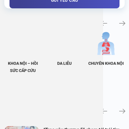
Khám bệnh chuyên khoa
KHOA NỘI – HỒI
DA LIỄU
CHUYÊN KHOA NỘI
SỨC CẤP CỨU
Tin tức