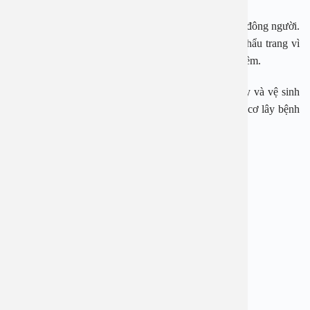
– Đeo khẩu trang cho trẻ khi ra ngoài, hạn chế tới nơi đông người.
Với trẻ dưới 2 tuổi cha mẹ có thể xem xét việc đeo khẩu trang vì
khi có dịch mũi chảy ra có thể làm trẻ nhiễm khuẩn thêm.
– Cha mẹ, người thân trong gia đình cũng cần rửa tay và vệ sinh
mũi họng trước khi tiếp xúc với trẻ để hạn chế nguy cơ lây bệnh
từ bên ngoài.
– Cho trẻ tiêm đầy đủ vaccine phế cầu, cúm…
BỆNH VIỆN ĐA KHOA AN VIỆT
Địa chỉ: 1E Trường Chinh, Thanh Xuân, Hà Nội
Hotline: 1900 28 38 – 0965 98 37 73
Website:
www.benhvienanviet.com