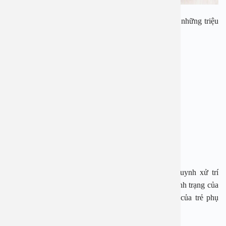
Các bệnh viêm đường hô hấp trên thường gặp sẽ có những triệu
chứng khá giống nhau như:
– Ho
– Sốt nhẹ
– Hắt hơi sổ mũi
– Không chịu ăn uống, kém ăn
– Mệt mỏi, đau nhức người
Những bệnh lý này dễ gây nhầm lẫn phiến phụ huynh xử trí
không đúng cách cho trẻ. Vì thế, nhiều trường hợp tình trạng của
trẻ trở nặng. Dưới đây là những dấu hiệu trở nặng của trẻ phụ
huynh cần biết để đưa trẻ tới các cơ sở y tế điều trị: