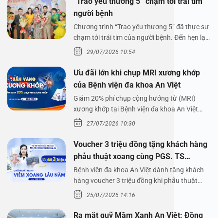
“Trao yêu thương 5” chạm tới trái tim
người bệnh
Chương trình “Trao yêu thương 5” đã thực sự
chạm tới trái tim của người bệnh. Đến hẹn lại
lên,…
29/07/2026 10:54
Ưu đãi lớn khi chụp MRI xương khớp
của Bệnh viện đa khoa An Việt
Giảm 20% phí chụp cộng hưởng từ (MRI)
xương khớp tại Bệnh viện đa khoa An Việt
Bệnh viện đa…
27/07/2026 10:30
Voucher 3 triệu đồng tặng khách hàng
phẫu thuật xoang cùng PGS. TS
Nguyễn Thị Hoài An
Bệnh viện đa khoa An Việt dành tặng khách
hàng voucher 3 triệu đồng khi phẫu thuật
xoang cùng PGS.…
25/07/2026 14:16
Ra mắt quỹ Mầm Xanh An Việt: Đồng