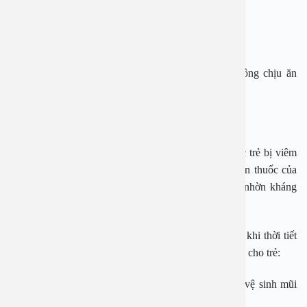
– Trẻ sốt cao, co giật
– Nôn liên tục
– Xuất hiện dấu hiệu toàn thân: li bì, mệt mỏi, không chịu ăn
uống
– Trẻ sốt từ 3 ngày không có dấu hiệu giảm sốt
Những lưu ý cho phụ huynh khi điều trị và chăm sóc trẻ bị viêm
đường hô hấp trên như dùng lại đơn cũ, sử dụng đơn thuốc của
bệnh nhân khác, dùng kháng sinh quá sớm dẫn tới nhờn kháng
sinh, lạm dụng corticoid gây hậu quả nghiêm trọng…
Để phòng các bệnh đường hô hấp nói chung cho trẻ khi thời tiết
thất thường, cha mẹ cần lưu ý từ việc ăn uống, vệ sinh cho trẻ:
– Rửa tay, chân trước khi ăn, sau khi đi ra ngoài và vệ sinh mũi
họng hàng ngày.