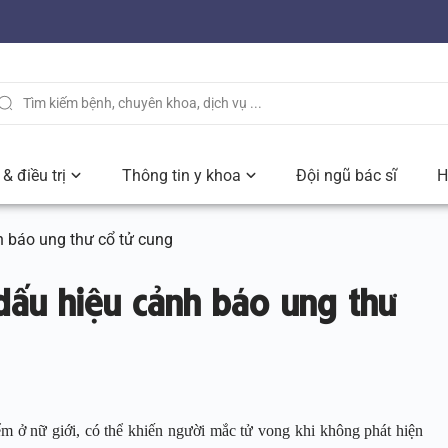
& điều trị
Thông tin y khoa
Đội ngũ bác sĩ
H
h báo ung thư cổ tử cung
dấu hiệu cảnh báo ung thư
ểm ở nữ giới, có thể khiến người mắc tử vong khi không phát hiện