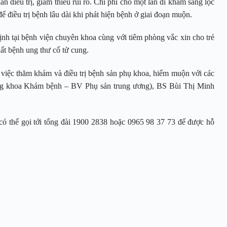
ian điều trị, giảm thiểu rủi ro. Chi phí cho một lần đi khám sàng lọc
để điều trị bệnh lâu dài khi phát hiện bệnh ở giai đoạn muộn.
nh tại bệnh viện chuyên khoa cùng với tiêm phòng vắc xin cho trẻ
ất bệnh ung thư cổ tử cung.
 việc thăm khám và điều trị bệnh sản phụ khoa, hiếm muộn với các
ởng khoa Khám bệnh – BV Phụ sản trung ương), BS Bùi Thị Minh
có thể gọi tới tổng đài 1900 2838 hoặc 0965 98 37 73 để được hỗ