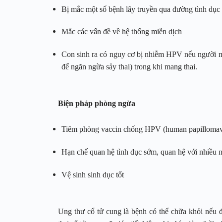
Bị mắc một số bệnh lây truyền qua đường tình dục
Mắc các vấn đề về hệ thống miễn dịch
Con sinh ra có nguy cơ bị nhiễm HPV nếu người mẹ 
để ngăn ngừa sảy thai) trong khi mang thai.
Biện pháp phòng ngừa
Tiêm phòng vaccin chống HPV (human papillomaviru
Hạn chế quan hệ tình dục sớm, quan hệ với nhiều 
Vệ sinh sinh dục tốt
Ung thư cổ tử cung là bệnh có thể chữa khỏi nếu đ