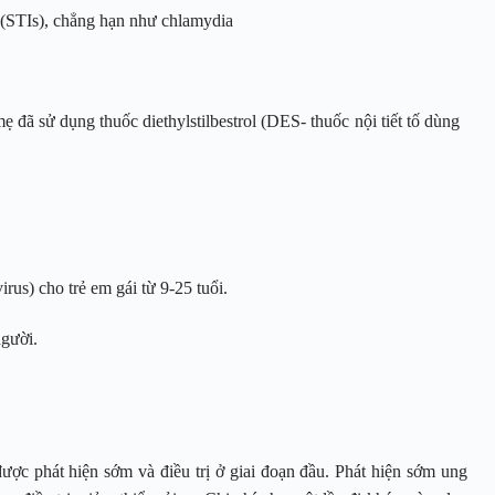
 (STIs), chẳng hạn như chlamydia
đã sử dụng thuốc diethylstilbestrol (DES- thuốc nội tiết tố dùng
s) cho trẻ em gái từ 9-25 tuổi.
người.
ược phát hiện sớm và điều trị ở giai đoạn đầu. Phát hiện sớm ung