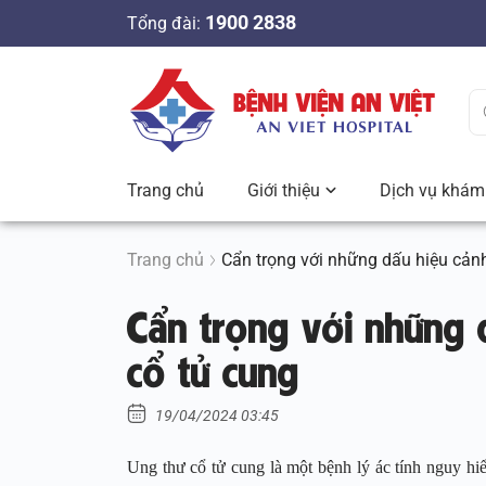
S
1900 2838
Tổng đài:
k
i
p
t
o
c
Trang chủ
Giới thiệu
Dịch vụ khám 
o
n
t
Trang chủ
Cẩn trọng với những dấu hiệu cản
e
Cẩn trọng với những 
n
t
cổ tử cung
19/04/2024 03:45
Ung thư cổ tử cung là một bệnh lý ác tính nguy hi