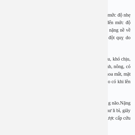
Biểu hiện của đột quỵ do nắng nóng
Bệnh cảnh do nắng oi nóng rất đa dạng, biểu hiện từ mức độ nhẹ
có thể tự khỏi sau khi nghỉ ngơi (say nắng nóng) đến mức độ
nặng, nguy kịch có thể tử vong hoặc để lại di chứng nặng nề về
thần kinh, mặc dù được điều trị tích cực (kiệt sức, đột quỵ do
nắng nóng).
Các biểu hiện ban đầu luôn có như vã mồ hôi, đau đầu, khó chịu,
mặt đỏ, đỏ da toàn thân, cảm giác nghẹt thở, thở nhanh, nông, có
khi đau bụng, nôn mửa, sau đó xuất hiện chóng mặt, hoa mắt, mặt
tái nhợt, mạch nhanh, ngất lịm, chuột rút, đái ít, sốt cao có khi lên
tới 440C, da và niêm mạc khô, trụy mạch.
Cá biệt có trường hợp tụ máu dưới màng cứng và trong não.Nặng
hơn, nạn nhân sẽ có biểu hiện thương tổn thần kinh như li bì, giãy
giụa, mê sảng, hôn mê và có thể tử vong nếu không được cấp cứu
kịp thời.