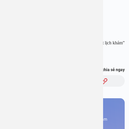
Hotline: 1900 28 38 – 0965 98 37 73
Website:
www.benhvienanviet.com
Fanpage:
https://www.facebook.com/benhvienanviet
Tải APP Bệnh viện An Việt để “Tra cứu kết quả – Đặt lịch khám”
và hơn thế nữa :
https://onelink.to/pjmasd
Bạn thấy thông tin này hữu ích, chia sẻ ngay
Chủ đề:
Bạn cần đặt lịch khám
Đăng kí ngay để được các chuyên gia tư vấn và khám
bệnh