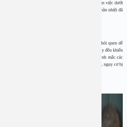
mỗi ngày, nếu hoạt động ngoài trời, chơi thể thao, làm việc dưới
ánh nắng, bạn cần uống nhiều nước hơn để bù vào phần nhiệt đã
mất.
Hoạt động thể chất quá mức
Làm việc hoặc hoạt động thể chất quá mức cũng là thói quen dễ
dẫn tới đột quỵ khi trời nắng. Bởi những hoạt động này đều khiến
cơ thể mất nước, dễ say nắng. Đặc biệt với người bệnh mắc các
bệnh lý dẫn đến nhồi máu não hoặc vỡ mạch máu não, nguy cơ bị
đột quỵ lại càng cao.
2. Phòng ngừa đột quỵ do nắng nóng