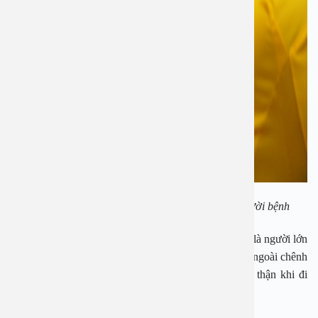
TS BSCKII Nguyễn Kim Sơn đang tư vấn cho người bệnh
Hạn chế ra đường vào lúc nắng gắt (10h – 16h), nhất là người lớn
tuổi. Khi dùng điều hòa, nhiệt độ trong phòng và bên ngoài chênh
lệch không quá 7 độ C. Che chắn, chống nắng cẩn thận khi đi
ngoài trời.