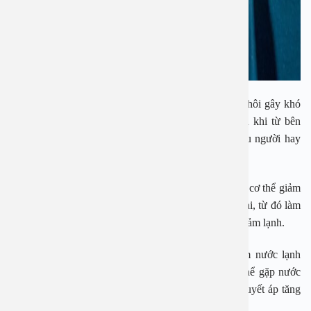
Sau khi hoạt động ngoài trời cơ thể sẽ tiết nhiều mồ hôi gây khó
chịu, chúng ta thường có thói quen đi tắm ngay sau khi từ bên
ngoài trở về nhà, đây là một thói quen xấu mà nhiều người hay
mắc phải.
Việc tắm ngay khi ở ngoài nắng về sẽ khiến nhiệt độ cơ thể giảm
xuống đột ngột, lỗ chân lông và vi mạch dưới da co lại, từ đó làm
cản trở quá trình tuần hoàn máu, dẫn đến hiện tượng cảm lạnh.
Tương tự, sau khi tập thể thao cũng không nên tắm nước lạnh
ngay, các mao mạch đang giãn nở để tỏa nhiệt, cơ thể gặp nước
lạnh, mạch máu bên ngoài tự động co lại, làm cho huyết áp tăng
lên, dẫn đến nguy cơ đột quỵ.