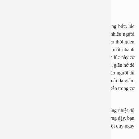
Để quạt hoặc điều hòa thổi thẳng vào người
Nhiệt độ tăng vào ngày hè khiến cơ thể cảm thấy nóng bức, lúc
này sự hỗ trợ của quạt máy hay điều hòa là điều mà nhiều người
lựa chọn. Tuy nhiên, nhiều người trong chúng ta lại có thói quen
ngồi trực tiếp dưới điều hòa hay quạt máy để làm mát nhanh
chóng. Theo bác sĩ đây là một thói quen không tốt, bởi lúc này cơ
thể tiết ra mồ hôi nhiều khiến các mạch máu dưới da bị giãn nở để
tỏa nhiệt. Nếu để những luồng gió lớn thổi trực tiếp vào người thì
mồ hôi sẽ càng bốc hơi mạnh, từ đó làm nhiệt độ ngoài da giảm
và các mạch máu bị co lại đột ngột trong khi nhiệt độ bên trong cơ
thể lại chưa ổn định.
Chính điều này là nguyên nhân gây ra sự mất cân bằng nhiệt độ
giữa môi trường trong và ngoài. Hậu quả là sau khi đứng dậy, bạn
sẽ rất dễ gặp phải tình trạng hoa mắt, chóng mặt hay đột quỵ ngay
tại chỗ.