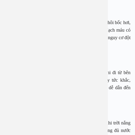
Để nhiệt độ điều hòa quá thấp
Khi ở phòng điều hòa, nhiệt độ không đủ cao để mồ hôi bốc hơi,
do đó mồ hôi dễ thấm ngược lại và gây cảm lạnh. Mạch máu có
thể bị co đột ngột dẫn đến tình trạng tăng huyết áp và nguy cơ đột
quỵ.
Uống nước đá quá lạnh ngay sau đi nắng
Uống một ly nước đá lạnh hay ăn một chiếc kem khi đi từ bên
ngoài trời nắng về có thể giúp bạn giải nhiệt ngay tức khắc,
nhưng sau đó lại làm thân nhiệt của bạn thay đổi và dễ dẫn đến
tình trạng sốc nhiệt, đột quỵ.
Ít uống nước
Mất nước là nguyên nhân hàng đầu gây ra đột quỵ khi trời nắng
nóng, đặc biệt với người lớn tuổi. Chúng ta nên uống đủ nước