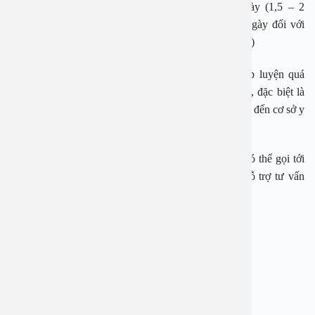
Uống đủ lượng nước cần thiết cho cơ thể mỗi ngày (1,5 – 2
lít/ngày đối với người bình thường và 2,7 – 3,7 lít/ngày đối với
nam giới hoặc người hoạt động thể chất thường xuyên)
Hạn chế tham gia các hoạt động ngoài trời hoặc tập luyện quá
sức. Khi có bất kỳ dấu hiệu bất thường về sức khỏe, đặc biệt là
các dấu hiệu nhận biết đột quỵ, bạn cần đưa nạn nhân đến cơ sở y
tế gần nhất để được hỗ trợ kịp thời.
Nếu cần tư vấn thêm hoặc đặt lịch thăm khám bạn có thể gọi tới
tổng đài 1900 2838 hoặc 0965 98 37 73 để được hỗ trợ tư vấn
hoàn toàn miễn phí.
——————————————-
BỆNH VIỆN ĐA KHOA AN VIỆT
Địa chỉ: 1E Trường Chinh, Thanh Xuân, Hà Nội