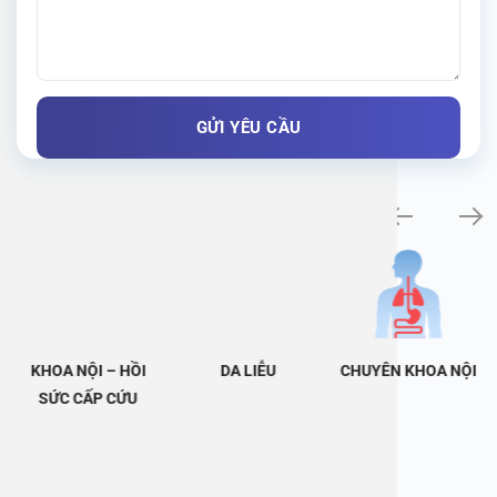
Khám bệnh chuyên khoa
KHOA NỘI – HỒI
DA LIỄU
CHUYÊN KHOA NỘI
SỨC CẤP CỨU