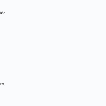
khỏe
 em,