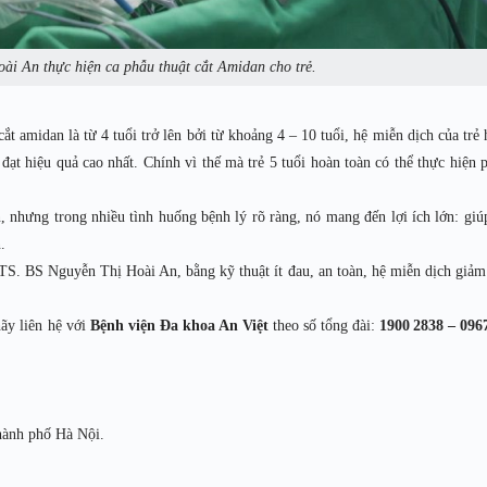
i An thực hiện ca phẫu thuật cắt Amidan cho trẻ.
ắt amidan là từ 4 tuổi trở lên bởi từ khoảng 4 – 10 tuổi, hệ miễn dịch của trẻ 
đạt hiệu quả cao nhất. Chính vì thế mà trẻ 5 tuổi hoàn toàn có thể thực hiện 
, nhưng trong nhiều tình huống bệnh lý rõ ràng, nó mang đến lợi ích lớn: giú
n.
S.TS. BS Nguyễn Thị Hoài An, bằng kỹ thuật ít đau, an toàn, hệ miễn dịch giảm
ãy liên hệ với
Bệnh viện Đa khoa An Việt
theo số tổng đài:
1900 2838 – 096
hành phố Hà Nội.