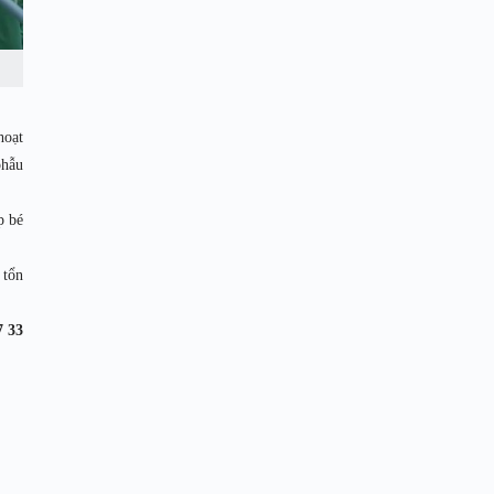
hoạt
phẫu
p bé
 tổn
7 33