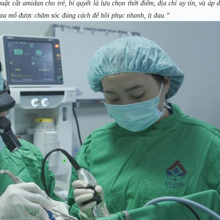
uật cắt amidan cho trẻ, bí quyết là lựa chọn thời điểm, địa chỉ uy tín, và áp 
 sau mổ được chăm sóc đúng cách để hồi phục nhanh, ít đau.”