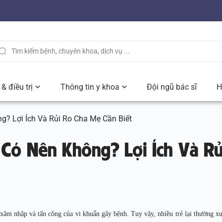
& điều trị
Thông tin y khoa
Đội ngũ bác sĩ
H
? Lợi Ích Và Rủi Ro Cha Mẹ Cần Biết
Có Nên Không? Lợi Ích Và Rủ
 xâm nhập và tấn công của vi khuẩn gây bệnh. Tuy vậy, nhiều trẻ lại thường x