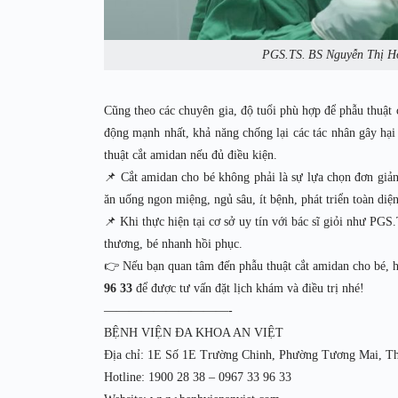
PGS.TS. BS Nguyễn Thị Hoà
Cũng theo các chuyên gia, độ tuổi phù hợp để phẫu thuật c
động mạnh nhất, khả năng chống lại các tác nhân gây hại 
thuật cắt amidan nếu đủ điều kiện.
📌 Cắt amidan cho bé không phải là sự lựa chọn đơn giản
ăn uống ngon miệng, ngủ sâu, ít bệnh, phát triển toàn diệ
📌 Khi thực hiện tại cơ sở uy tín với bác sĩ giỏi như PG
thương, bé nhanh hồi phục.
👉 Nếu bạn quan tâm đến phẫu thuật cắt amidan cho bé, h
96 33
để được tư vấn đặt lịch khám và điều trị nhé!
——————————-
BỆNH VIỆN ĐA KHOA AN VIỆT
Địa chỉ: 1E Số 1E Trường Chinh, Phường Tương Mai, T
Hotline: 1900 28 38 – 0967 33 96 33