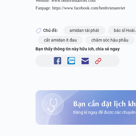
Website: www.benhvienanviet.com
Fanpage: https://www.facebook.com/benhvienanviet
Chủ đề:
amidan tái phát
bác sĩ Hoài
cắt amidan ít đau
chăm sóc hậu phẫu
Bạn thấy thông tin này hữu ích, chia sẻ ngay
Bạn cần đặt lịch k
Đăng kí ngay để được các chuyên