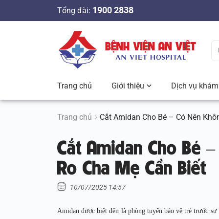
S
1900 2838
Tổng đài:
k
i
p
t
o
c
Trang chủ
Giới thiệu
Dịch vụ khám 
o
n
t
Trang chủ
Cắt Amidan Cho Bé – Có Nên Không
e
Cắt Amidan Cho Bé – 
n
t
Ro Cha Mẹ Cần Biết
10/07/2025 14:57
Amidan được biết đến là phòng tuyến bảo vệ trẻ trước sự