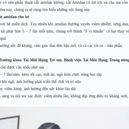
n có nên phẫu thuật cắt amidan không, cắt Amidan có lợi ích và cha mẹ còn
hôm nay, chúng ta sẽ cùng tìm hiểu những nội dung này.
ắt amidan cho bé
 với hệ miễn dịch. Tuy nhiên khi amidan thường xuyên viêm nhiễm, sưng đau,
 tái phát hơn 5 – 7 lần mỗi năm, chúng trở thành “ổ vi khuẩn” có hại thay vì
 quả.
hưởng sức đề kháng, cảm giác đau đớn hậu mổ, và cả các rủi ro – hậu phẫu.
Trưởng khoa Tai Mũi Họng Trẻ em, Bệnh viện Tai Mũi Họng Trung ươn
cần được cân nhắc như sau :
 5 – 7 lần/năm, kèm sốt cao, mất ăn, ngủ kém chức năng học tập.
khi ngủ, ảnh hưởng phát triển thể chất và trí não.
n, viêm khớp, ảnh hưởng đến sức khỏe lâu dài.
sàng và nội soi xác định: viêm nhiều lần, không đáp ứng điều trị kháng sinh,