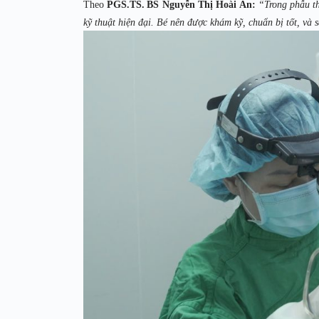
Theo
PGS.TS. BS Nguyễn Thị Hoài An:
“Trong phẫu th
kỹ thuật hiện đại. Bé nên được khám kỹ, chuẩn bị tốt, và