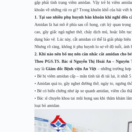
gặp phải tình trạng viêm amidan. Vậy trẻ bị viêm amida
khoăn về những rủi ro gì? Trong khuôn khổ của bài viết 
1. Tại sao nhiều phụ huynh băn khoăn khi nghĩ đến c
Amidan là hai mô ở phía sau cổ họng, cực kỳ quan trọng
cao, gây giấc ngủ nghẹt thở, chảy dịch mủ, hoặc liên tục
dụng bảo vệ. Lúc này, cắt amidan có thể là giải pháp hiệu
Nhưng rõ ràng, không ít phụ huynh lo sợ về độ tuổi, ảnh 
2. Khi nào nên bố mẹ nên cân nhắc cắt amidan cho bé
Theo PGS.TS. Bác sĩ Nguyễn Thị Hoài An – Nguyên 
nay là
Giám đốc Bệnh viện An Việt
– những trường hợp 
• Bé bị viêm amidan cấp – mãn tính tái đi tái lại, ít nhất
• Amidan quá to, gây nghẹt đường thở, ngáy to, ngưng thở 
• Bé có biến chứng như áp xe quanh amidan, viêm cầu thậ
• Bác sĩ chuyên khoa tai mũi họng sau khi thăm khám lâm 
loại bỏ amidan.