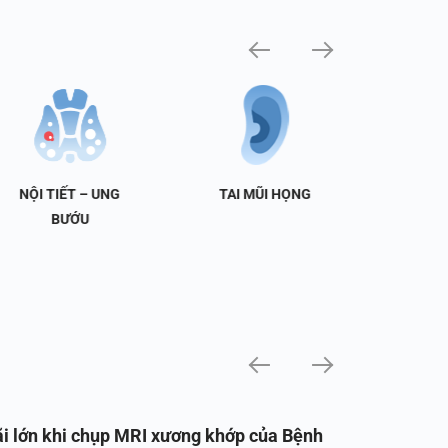
NỘI TIẾT – UNG
TAI MŨI HỌNG
TIẾT 
BƯỚU
i lớn khi chụp MRI xương khớp của Bệnh