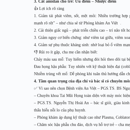
3. Cắt amidan cho trẻ: Ưu điểm – Nhược điểm
👍 Lợi ích rõ ràng
1. Giảm tái phát viêm, sốt, mệt mỏi: Nhiều trường hợp 
mạnh rõ rệt” – như chia sẻ từ Phòng khám An Việt .
2. Cải thiện giấc ngủ – phát triển chiều cao – trí não tốt
3. Giảm nguy cơ biến chứng: như viêm tai giữa, viêm xoan
4. Giảm sự phụ thuộc kháng sinh: nhờ loại bỏ ổ viêm mạn
👎 Rủi ro ít gặp, cha mẹ cần nhận biết:
Chảy máu sau mổ: Tuy hiếm nhưng đòi hỏi theo dõi tại bệ
Đau họng hậu phẫu: Tuy nhiên với kỹ thuật hiện đại (cob
Nhiễm trùng vết mổ: Dễ phòng khi tuân thủ hướng dẫn ch
4. Tầm quan trọng của địa chỉ và bác sĩ có chuyên mô
✅ Vì sao nên chọn Bệnh viện An Việt – PGS.TS. BS Ngu
– Chuyên khoa Tai Mũi Họng toàn diện với máy móc hiện 
– PGS.TS. Nguyễn Thị Hoài An – bác sĩ giỏi, giàu kinh
thấu hiểu nỗi lo của phụ huynh.
– Phòng khám áp dụng kỹ thuật cao như Plasma, Coblator;
– Chăm sóc hậu phẫu chu đáo, dịch vụ hỗ trợ trẻ – cha mẹ