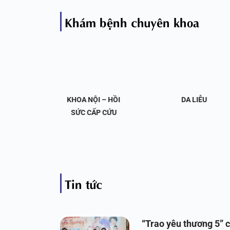
Khám bệnh chuyên khoa
OA NỘI
KHOA NỘI – HỒI
DA LIỄU
 KHỚP
SỨC CẤP CỨU
Tin tức
“Trao yêu thương 5” c