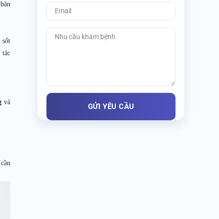
 băn
 sốt
 tác
g
và
 cần