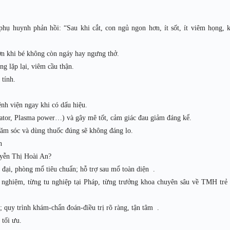
phụ huynh phản hồi: “Sau khi cắt, con ngủ ngon hơn, ít sốt, ít viêm họng, 
 hơn khi bé không còn ngáy hay ngưng thở.
g lặp lại, viêm cầu thận.
 tính.
nh viện ngay khi có dấu hiệu.
lator, Plasma power…) và gây mê tốt, cảm giác đau giảm đáng kể.
ăm sóc và dùng thuốc đúng sẽ không đáng lo.
n
yễn Thị Hoài An?
đại, phòng mổ tiêu chuẩn; hỗ trợ sau mổ toàn diện .
 nghiệm, từng tu nghiệp tại Pháp, từng trưởng khoa chuyên sâu về TMH trẻ
 quy trình khám-chẩn đoán-điều trị rõ ràng, tận tâm .
 tối ưu.