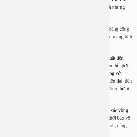
Họng trẻ em – Bệnh viện Tai Mũi Họng Trung ương là những
chuyên gia hàng đầu về tai mũi họng.
Ở bệnh viện An Việt, hiện cắt amidan được thực hiện bằng công
nghệ plasma. Đây là phương pháp điều trị viêm amidan mang tính
đột phá được các chuyên gia y tế khuyên dùng.
Cắt amidan bằng công nghệ plasma được xem là kỹ thuật tiên
tiến, hiệu quả điều trị cao, được các chuyên gia y tế trên thế giới
khuyên dùng. Kỹ thuật sử dụng đầu dò thông minh cùng với
nguồn nhiệt thấp plasma kết hợp với kính soi điện tử hiện đại, tiến
hành truy tìm, đánh tan ổ dịch và tế bào viêm nhiễm, đồng thời ít
gây đau cho bệnh nhân.
Plasma thực hiện dưới ống kính rõ nét, xác định chính xác vùng
bệnh, giảm thiểu tổn thương những mô lân cận, đồng thời bảo vệ
các niêm mạc khỏe mạnh, giúp việc điều trị hiệu quả hơn, nâng
cao tính an toàn trong thủ thuật.