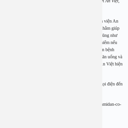
PGS. TS Nguyễn Thị Hoài An – giám đốc Bệnh viện An Việt,
chuyên gia hàng đầu về Tai mũi họng.
Theo PGS. TS Nguyễn Thị Hoài An – giám đốc Bệnh viện An
Việt, phẫu thuật cắt amidan là phương pháp cần thiết nhằm giúp
giải quyết những triệu chứng rắc rối mà bệnh gây ra, cũng như
phòng tránh được các biến chứng viêm amidan nguy hiểm nếu
không can thiệp kịp thời. Tuy nhiên, sau khi cắt amidan bệnh
nhân cần phải được chăm sóc đúng cách về cả chế độ ăn uống và
sinh hoạt thì bệnh mới có thể nhanh khỏi. Bệnh viện An Việt hiện
cũng đang sử dụng phương pháp này để cắt amidan.
Mọi thắc mắc hay cần tư vấn về sức khỏe bạn có thể gọi điện đến
1900 2838 để được hỗ trợ miễn phí.
Link tham khảo: http://www.giadinhvietnam.com/cat-amidan-co-
dieu-tri-tan-goc-benh-ly-nayhay-khong-d128696.html
Bệnh viện Đa khoa An Việt