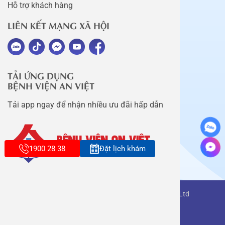
Hỗ trợ khách hàng
LIÊN KẾT MẠNG XÃ HỘI
TẢI ỨNG DỤNG
BỆNH VIỆN AN VIỆT
Tải app ngay để nhận nhiều ưu đãi hấp dẫn
1900 28 38
Đặt lịch khám
Copyright belongs to An Viet Thang Long Co., Ltd
Terms of use
Sitemap