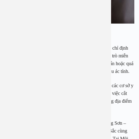
Viêm amidan cần được điều trị dứt điểm.
Cắt amidan là phương pháp điều trị hữu hiệu khi được chỉ định
chính xác nhằm loại bỏ tổ chức amidan không còn vai trò miễn
dịch và trở thành một ổ viêm chứa đầy các loại vi khuẩn hoặc quá
phát bít tắc hô hấp trên hoặc nghi ngờ phát triển thành u ác tính.
Để biết khi nào nên cắt amidan hay không bạn nên tới các cơ sở y
tế uy tín để được bác sĩ thăm khám, chỉ định thực hiện việc cắt
amidan. Bệnh viện đa khoa An Việt là một trong những địa điểm
cắt amidan an toàn, hiệu quả và nhanh chóng.
Bệnh viện là nơi công tác của PGS. TS Nguyễn Hoàng Sơn –
Chủ tịch Hội Tai Mũi Họng Hà Nội và các tỉnh Phía Bắc cùng
PGS. TS Nguyễn Thị Hoài An – Nguyên trưởng khoa Tai Mũi