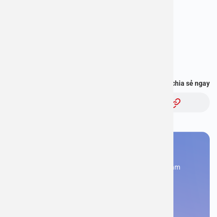
Địa chỉ: 1E Trường Chinh, Hà Nội
Hotline: 1900 2838
Bạn thấy thông tin này hữu ích, chia sẻ ngay
Chủ đề:
Bạn cần đặt lịch khám
Đăng kí ngay để được các chuyên gia tư vấn và khám
bệnh
Đặt lịch khám