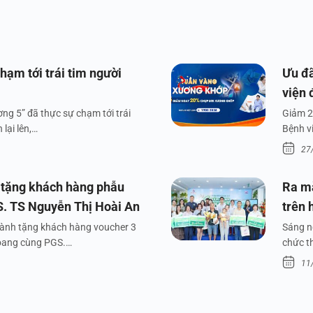
hạm tới trái tim người
Ưu đã
viện 
ng 5” đã thực sự chạm tới trái
Giảm 2
lại lên,…
Bệnh v
27
 tặng khách hàng phẫu
Ra m
S. TS Nguyễn Thị Hoài An
trên 
dành tặng khách hàng voucher 3
Sáng n
xoang cùng PGS.…
chức t
11