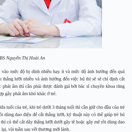
BS Nguyễn Thị Hoài An
ộc vào mức độ bị dính nhiều hay ít và mức độ ảnh hưởng đến quá
h thắng lưỡi nhiều và ảnh hưởng đến việc bú thì sẽ sẽ chỉ định cắt
c phát âm thì cần phải được đánh giá bởi bác sĩ chuyên khoa răng
ợp gây phát âm khó khác ở trẻ.
ứa tuổi của trẻ, khi trẻ dưới 3 tháng tuổi thì cần giữ cho đầu của trẻ
rồi dùng dao điện để cắt thắng lưỡi, kỹ thuật này có thể giúp trẻ bú
n thì có thể cắt dây thắng lưỡi dưới gây tê hoặc gây mê rồi dùng dao
lại, vài tuần sau vết thương mới lành.