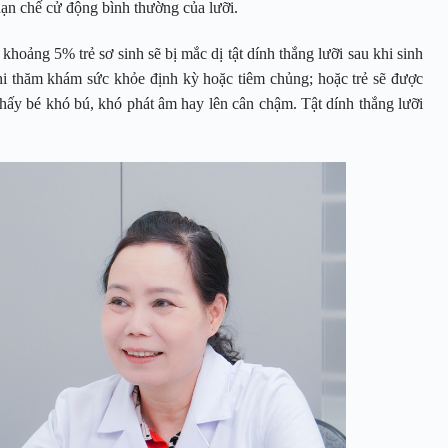
ạn chế cử động bình thường của lưỡi.
oảng 5% trẻ sơ sinh sẽ bị mắc dị tật dính thắng lưỡi sau khi sinh
hi thăm khám sức khỏe định kỳ hoặc tiêm chủng; hoặc trẻ sẽ được
thấy bé khó bú, khó phát âm hay lên cân chậm. Tật dính thắng lưỡi