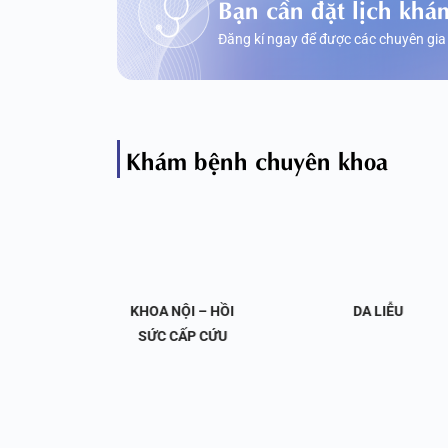
Bạn cần đặt lịch khá
Đăng kí ngay để được các chuyên gia
Khám bệnh chuyên khoa
OA NỘI
KHOA NỘI – HỒI
DA LIỄU
 KHỚP
SỨC CẤP CỨU