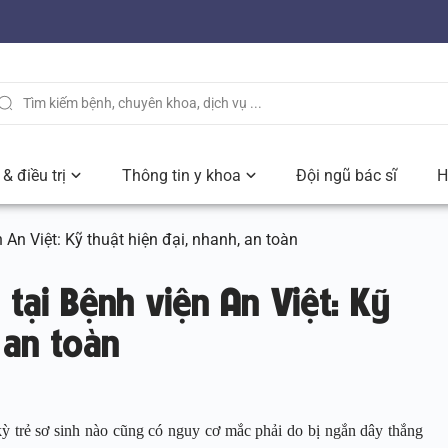
& điều trị
Thông tin y khoa
Đội ngũ bác sĩ
H
n An Việt: Kỹ thuật hiện đại, nhanh, an toàn
 tại Bệnh viện An Việt: Kỹ
 an toàn
kỳ trẻ sơ sinh nào cũng có nguy cơ mắc phải do bị ngắn dây thắng