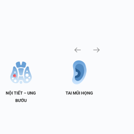
NỘI TIẾT – UNG
TAI MŨI HỌNG
TIẾT 
BƯỚU