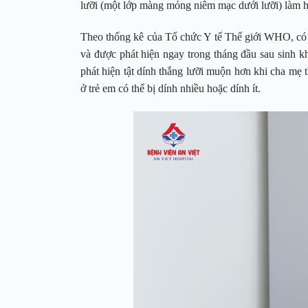
lưỡi (một lớp màng mỏng niêm mạc dưới lưỡi) làm h
Theo thống kê của Tổ chức Y tế Thế giới WHO, có kh
và được phát hiện ngay trong tháng đầu sau sinh k
phát hiện tật dính thắng lưỡi muộn hơn khi cha mẹ 
ở trẻ em có thể bị dính nhiều hoặc dính ít.