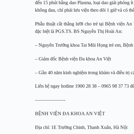
đến 15 phút bằng dao Plasma, loại dao giải phóng í
không đau, chỉ phải lưu viện theo dõi 1 giờ và có t
Phẫu thuật cắt thắng lưỡi cho trẻ tại Bệnh viện An
đặc biệt là PGS.TS. BS Nguyễn Thị Hoài An:
– Nguyên Trưởng khoa Tai Mũi Họng trẻ em, Bệnh
– Giám đốc Bệnh viện Đa khoa An Việt
– Gần 40 năm kinh nghiệm trong khám và điều trị c
Liên hệ ngay hotline 1900 28 38 – 0965 98 37 73 để
——————-
BỆNH VIỆN ĐA KHOA AN VIỆT
Địa chỉ: 1E Trường Chinh, Thanh Xuân, Hà Nội