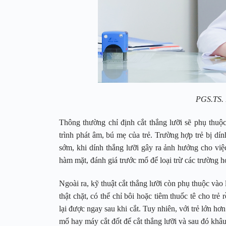
PGS.TS. 
Thông thường chỉ định cắt thắng lưỡi sẽ phụ thu
trình phát âm, bú mẹ của trẻ. Trường hợp trẻ bị dín
sớm, khi dính thắng lưỡi gây ra ảnh hưởng cho việ
hàm mặt, đánh giá trước mổ để loại trừ các trường h
Ngoài ra, kỹ thuật cắt thắng lưỡi còn phụ thuộc vào l
thật chặt, có thể chỉ bôi hoặc tiêm thuốc tê cho trẻ 
lại được ngay sau khi cắt. Tuy nhiên, với trẻ lớn hơ
mổ hay máy cắt đốt để cắt thắng lưỡi và sau đó khâu 