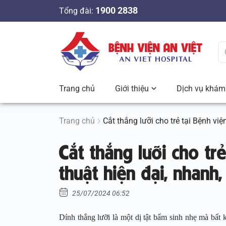
S
1900 2838
Tổng đài:
k
i
p
t
o
c
Trang chủ
Giới thiệu
Dịch vụ khám 
o
n
t
Trang chủ
Cắt thắng lưỡi cho trẻ tại Bệnh việ
e
Cắt thắng lưỡi cho trẻ
n
t
thuật hiện đại, nhanh,
25/07/2024 06:52
Dính thắng lưỡi là một dị tật bẩm sinh nhẹ mà bất 