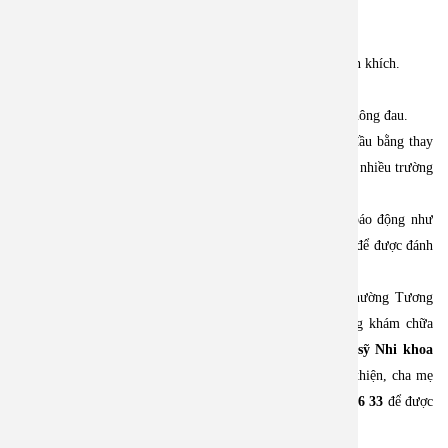
6) Lời khuyên cuối — làm sao để không tái phát
• Duy trì bữa ăn có rau quả hàng ngày, uống nước đều.
• Luyện thói quen đi vệ sinh cố định, chẳng phạt, chỉ khuyến khích.
• Giữ hoạt động thể lực hợp lứa tuổi.
• Theo dõi phân: mục tiêu là phân mềm, thành khuôn, trẻ không đau.
👉 Hầu hết táo bón ở trẻ là do ăn uống và thói quen; bắt đầu bằng thay
đổi ăn uống + tăng hoạt động + tạo thói quen đi tiêu là đủ ở nhiều trường
hợp.
👉 Nếu sau 2–4 tuần không cải thiện, hoặc có dấu hiệu báo động như
đau nhiều, nôn, sụt cân, bố mẹ nên đưa bé khám bác sĩ nhi để được đánh
giá và điều trị an toàn.
🏥
Bệnh viện An Việt tọa lạc tại 1E Trường Chinh
, phường Tương
Mai, Hà Nội là bệnh viện Đa khoa tư nhân có chất lượng khám chữa
bệnh top đầu thủ đô hiện nay. Bệnh viện có đội ngũ
bác sỹ Nhi khoa
giàu kinh nghiệm
. Nếu tình trạng của bé không được cải thiện, cha mẹ
hãy gọi đến số tổng đài
1900 2838 hoặc hotline: 0967 33 96 33
để được
tư vấn, đặt lịch khám cho bé nhé!