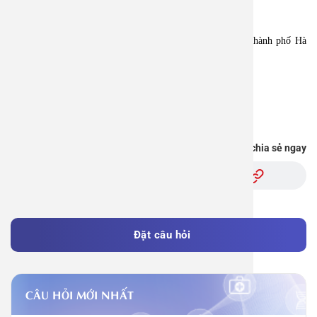
——————————-
BỆNH VIỆN ĐA KHOA AN VIỆT
Địa chỉ: 1E Số 1E Trường Chinh, Phường Tương Mai, Thành phố Hà
Nội.
Hotline: 1900 28 38 – 0967 33 96 33
Website: www.benhvienanviet.com
Fanpage: https://www.facebook.com/benhvienanviet
Bạn thấy thông tin này hữu ích, chia sẻ ngay
Đặt câu hỏi
CÂU HỎI MỚI NHẤT