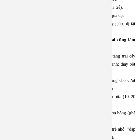
• Thói quen nhịn đi tiêu: sợ đau, bận chơi, môi trường lạ (nhà trẻ).
• Thay đổi sữa/ăn dặm: đổi sữa, dặm quá sớm hoặc thức ăn quá đặc.
• Ít vận động và — ít gặp hơn — một số bệnh lý (như suy giáp, dị tật
hậu môn- trực tràng).
3) Có thể làm ngay — kế hoạch 7 bước dễ áp dụng (ai cũng làm
được)
Bước 1 – Mềm phân bằng thức ăn: cho uống nhiều nước, tăng trái cây
mềm (đu đủ, lê, mận, táo đã nấu), khoai lang, bí đỏ, rau xanh; thay bột
quá mịn bằng cháo có rau, cơm + rau nghiền.
Bước 2 – Giảm sữa bò nếu quá nhiều: với trẻ >1 tuổi, không cho vượt
~400–500 ml sữa/ngày; phần còn lại cho nước hoặc sữa chua.
Bước 3 – Tạo thói quen đi tiêu: chọn thời điểm cố định sau bữa (10–20
phút), cho ngồi bô 5–10 phút; khen khi bé hợp tác.
Bước 4 – Tư thế đi tiêu đúng: kê chân bé để đầu gối cao hơn hông (ghế
kê), giúp rặn dễ hơn.
Bước 5 – Vận động: cho bé chơi, chạy nhảy mỗi ngày; với trẻ nhỏ: “đạp
xe” chân, xoa bụng theo chiều kim đồng hồ sau ăn 5–10 phút.