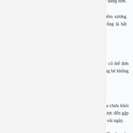
bệnh của trẻ. Khi điều trị viêm tai giữa có ống cũng dễ dàng hơn.
Với các trường hợp viêm tai giữa có biến chứng: viêm xương
chũm, viêm màng não, liệt mặt… thì chỉ định đặt ống là bắt
buộc nhằm dẫn lưu mủ và điều trị nguồn gốc bệnh.
Phương pháp đặt ống thông khí:
Ống thông khí có thể đặt dưới gây mê úp mash hoặc có thể đơn
giản hơn bằng phương pháp gây tê tại chỗ nhanh chóng bé không
phải nhập viện và trải qua cuộc mê.
Chăm Sóc Sau Đặt Ống.
Sau đặt ống thông khí do quá trình viêm trong tai giữa chưa khỏi
ngay nên dịch có thể tiếp tục chảy ra. Vì vậy bé nên được đến gặp
bác sĩ chuyên khoa tai mũi họng để chăm sóc tiếp một vài ngày.