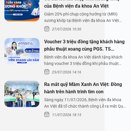
của Bệnh viện đa khoa An Việt
Giảm 20% phí chụp cộng hưởng từ (MRI)
xương khớp tại Bệnh viện đa khoa An Việt
Bệnh viện đa…
27/07/2026 10:30
Voucher 3 triệu đồng tặng khách hàng
phẫu thuật xoang cùng PGS. TS
Nguyễn Thị Hoài An
Bệnh viện đa khoa An Việt dành tặng khách
hàng voucher 3 triệu đồng khi phẫu thuật
xoang cùng PGS.…
25/07/2026 14:16
Ra mắt quỹ Mầm Xanh An Việt: Đồng
hành trên hành trình tìm con
Sáng ngày 11/07/2026, Bệnh viện đa khoa
An Việt đã tổ chức thành công Lễ ra mắt Quỹ
Mầm Xanh…
11/07/2026 18:15