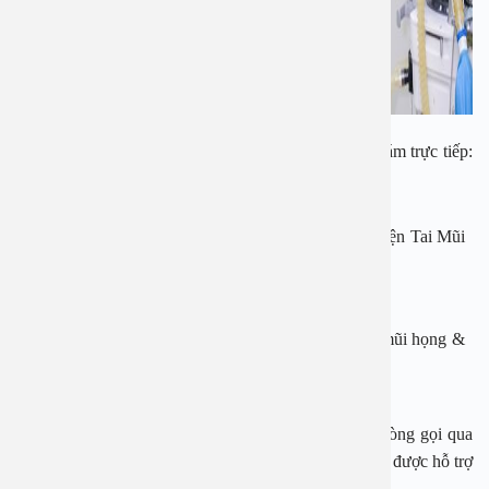
Ngay bây giờ bạn có thể liên hệ tư vấn & đặt lịch khám trực tiếp:
Phó Giáo sư, Tiến sĩ, Bác sĩ Nguyễn Thị Hoài An
Nguyên Trưởng khoa Tai Mũi Họng trẻ em, Bệnh viện Tai Mũi
Họng Trung ương.
Giám đốc Bệnh viện Đa khoa An Việt.
Hơn 30 kinh nghiệm trong điều trị các bệnh lý Tai mũi họng &
phẫu thuật đầu cổ.
Nếu cần tư vấn, đặt lịch thăm khám, quý khách vui lòng gọi qua
hotline: 1900 2838-
0976 78 4455 – 0971 56 9900
để được hỗ trợ
nhanh nhất.