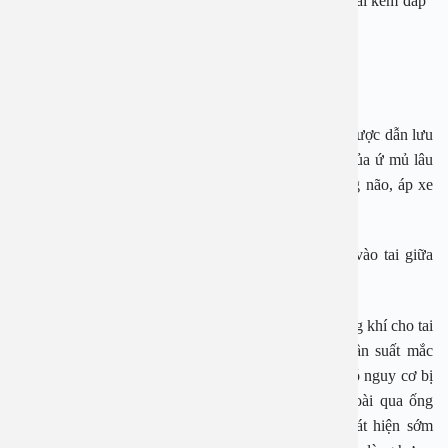
Trường hợp viêm tai tái đi tái lại nhiều lần và viêm tai kém đáp
ứng với kháng sinh.
Trong trường hợp này đặt ống thống khi sẽ giúp cho:
Đảm bảo lấy hết chất dịch trong tai giữa (mủ, nhầy) được dẫn lưu
dẫn ra ngoài từ đó tránh được nguy cơ biến chứng của ứ mủ lâu
ngày (viêm xương chũm, viêm xương đá, viêm màng não, áp xe
não…)
Có ống thông khí cho phép đưa thuốc kháng sinh vào tai giữa
một cách hiệu quả nhất
Ngăn ngừa tái phát: ống thông khí giúp đảm bảo thông khí cho tai
giữa ngay cả khi trẻ bị viêm mũi họng nên giảm tần suất mắc
viêm tai giữa, nhưng với lần viêm nhiễm nặng vẫn có nguy cơ bị
viêm tai giữa nhưng khi đó mủ sẽ chảy luôn ra ngoài qua ống
thông khí mà không ứ lại, và cũng giúp bố mẹ phát hiện sớm