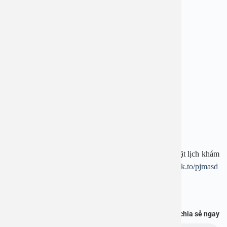
—————————-
BỆNH VIỆN ĐA KHOA AN VIỆT
Địa chỉ: 1E Trường Chinh, Thanh Xuân, Hà Nội
Hotline: 1900 28 38
Website:
www.benhvienanviet.com
Zalo:
https://zalo.me/2159659469844055324
Tải APP Bệnh viện An Việt để “Tra cứu kết quả – Đặt lịch khám
– Video Call với bác sĩ” và hơn thế nữa :
https://onelink.to/pjmasd
Bạn thấy thông tin này hữu ích, chia sẻ ngay
Chủ đề: