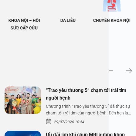
KHOA NỘI – HỒI
DA LIỄU
CHUYÊN KHOA NỘI
SỨC CẤP CỨU
Tin tức
“Trao yêu thương 5” chạm tới trái tim
người bệnh
Chương trình “Trao yêu thương 5” đã thực sự
chạm tới trái tim của người bệnh. Đến hẹn lại
lên,…
29/07/2026 10:54
Ưu đãi lớn khi chụp MRI xương khớp