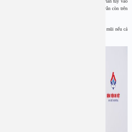
Sau đó bé nên được đến theo dõi định kỳ 1-2 tháng/lần tùy vào
tình trạng tai và mũi xoang. Để đảm bảo rằng ống vẫn còn trên
màng nhĩ và không bị tắc.
Từ 6 tháng trở đi bác sĩ sẽ đánh giá tình trạng tai và mũi nếu cả
hai cùng tốt thì khi đó sẽ rút ống cho bé.