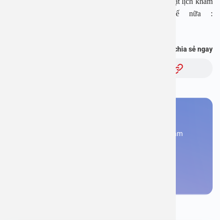
Tải APP Bệnh viện An Việt để “Tra cứu kết quả – Đặt lịch khám
– Video Call với bác sĩ” và hơn thế nữa :
https://onelink.to/pjmasd
Bạn thấy thông tin này hữu ích, chia sẻ ngay
Chủ đề:
Bạn cần đặt lịch khám
Đăng kí ngay để được các chuyên gia tư vấn và khám
bệnh
Đặt lịch khám