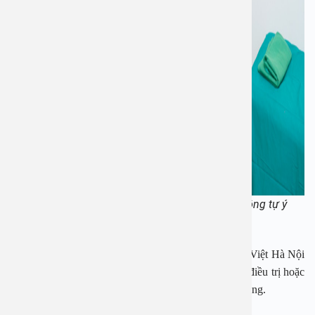
PGS. TS Nguyễn Thị Hoài An lưu ý phụ huynh không tự ý
chữa viêm tai giữa cho con
PGS Nguyễn Thị Hoài An, Giám đốc Bệnh viện An Việt Hà Nội
cho biết nhiều bố mẹ chủ quan nên cố giữ con ở nhà điều trị hoặc
điều trị theo các cách trên mạng dẫn tới tiền mất tật mang.