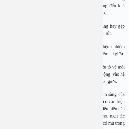
màng nhĩ, liệt mặt, viêm tai xương chũm, ảnh hưởng đến khả
năng nghe – nói, thậm chí là viêm màng não, áp xe não…
Nguyên nhân bị viêm tai giữa, PGS. Hoài An cho rằng hay gặp
nhất đó là nhóm nhiễm khuẩn, có thể là do vi khuẩn, vi rút.
Các loại vi khuẩn, vi rút thường xuyên gây ra các bệnh nhiễm
đường hô hấp trên đấy chính là nguyên nhân gây ra viêm tai giữa.
Nguyên nhân thứ hai cũng do thói quen sinh hoạt, yếu tố về môi
trường, vấn đề ôi nhiễm môi trường.. thì nó cũng tác động vào hệ
thống niêm mạc đường hô hấp trên từ đó gây ra viêm tai giữa.
Theo PGS Hoài An những triệu chứng bệnh cảnh lâm sàng của
em bé bị viêm tai giữa cấp bao giờ cũng thấy cũng có các triệu
chứng của nhiễm khuẩn đường hô hấp. Trẻ có thêm biểu hiện của
nhiễm khuẩn đường hô hấp trên gồm có chảy mũi, ho, ngạt tắc
mũi, một vài ngày thì xuất hiện có mủ trong tai và khi có mủ trong