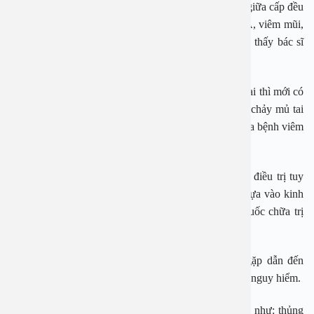
PGS Hoài An cho biết đa số các trường hợp viêm tai giữa cấp đều
có nguyên nhân từ viêm đường hô hấp trên: viêm VA, viêm mũi,
họng cấp. Có trường hợp cha mẹ còn ngỡ ngàng khi thấy bác sĩ
chẩn đoán con bị viêm tai giữa.
Các bậc phụ huynh cho rằng phải có nước chảy vào tai thì mới có
thể bị viêm được, hoặc nếu viêm tai giữa thì phải có chảy mủ tai
nhưng họ không biết rằng viêm tai giữa là hậu quả của bệnh viêm
đường hô hấp trên.
Viêm tai giữa cấp ở trẻ em là bệnh lý thường gặp dễ điều trị tuy
nhiên vì ngại đưa trẻ đến bệnh viện nhiều cha mẹ dựa vào kinh
nghiệm đã có hay thông tin trên mạng để tự mua thuốc chữa trị
cho con.
Đây là một trong những sai lầm phổ biến thường gặp dẫn đến
bệnh không thuyên giảm, dễ trở nặng hoặc có thể gây nguy hiểm.
Những biến chứng, hậu quả để lại của căn bệnh này như: thủng