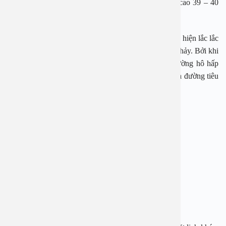
tai em bé sẽ có biểu hiện sốt đến rất cao, có thể sốt cao 39 – 40
độ.
Còn những trường hợp nhẹ hơn em bé thường có biểu hiện lắc lắc
đầu, một số trẻ thì bị viêm tai giữa cấp kèm theo tiêu chảy. Bởi khi
nhiễm vi khuẩn trong tai giữa niêm, thì niêm mạc đường hô hấp
trên và tai giữa thì nó lại đồng hành với niêm mạc của đường tiêu
hóa.
BỆNH VIỆN ĐA KHOA AN VIỆT
Địa chỉ: 1E Trường Chinh, Thanh Xuân, Hà Nội
Hotline: 1900 28 38 – 0965 98 37 73
Website:
www.benhvienanviet.com
Fanpage:
https://www.facebook.com/benhvienanviet