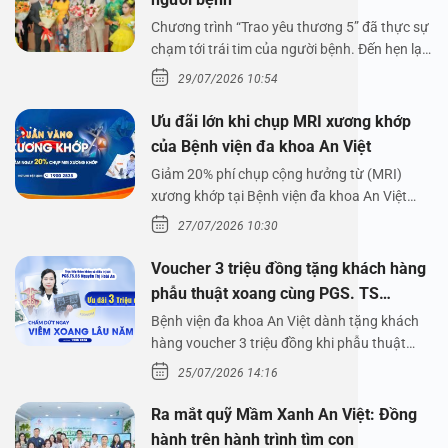
Chương trình “Trao yêu thương 5” đã thực sự
chạm tới trái tim của người bệnh. Đến hẹn lại
lên,…
29/07/2026 10:54
Ưu đãi lớn khi chụp MRI xương khớp
của Bệnh viện đa khoa An Việt
Giảm 20% phí chụp cộng hưởng từ (MRI)
xương khớp tại Bệnh viện đa khoa An Việt
Bệnh viện đa…
27/07/2026 10:30
Voucher 3 triệu đồng tặng khách hàng
phẫu thuật xoang cùng PGS. TS
Nguyễn Thị Hoài An
Bệnh viện đa khoa An Việt dành tặng khách
hàng voucher 3 triệu đồng khi phẫu thuật
xoang cùng PGS.…
25/07/2026 14:16
Ra mắt quỹ Mầm Xanh An Việt: Đồng
hành trên hành trình tìm con