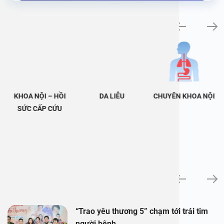
Khám bệnh chuyên khoa
KHOA NỘI – HỒI
DA LIỄU
CHUYÊN KHOA NỘI
SỨC CẤP CỨU
Tin tức
“Trao yêu thương 5” chạm tới trái tim
người bệnh