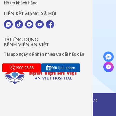
Hỗ trợ khách hàng
LIÊN KẾT MẠNG XÃ HỘI
TẢI ỨNG DỤNG
BỆNH VIỆN AN VIỆT
Tải app ngay để nhận nhiều ưu đãi hấp dẫn
1900 28 38
Đặt lịch khám
Copyright belongs to An Viet Thang Long Co., Ltd
Terms of use
Sitemap