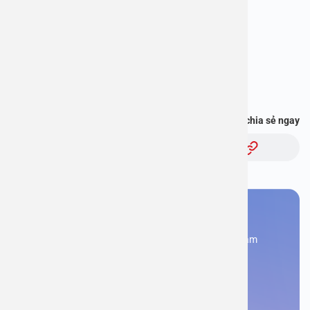
Địa chỉ: 1E Trường Chinh, Hà Nội
Hotline: 1900 2838
Bạn thấy thông tin này hữu ích, chia sẻ ngay
Chủ đề:
Bạn cần đặt lịch khám
Đăng kí ngay để được các chuyên gia tư vấn và khám
bệnh
Đặt lịch khám