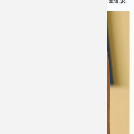
lớn phải mổ vá nhĩ cho bé nếu không sẽ ảnh hưởng tới thính lực.