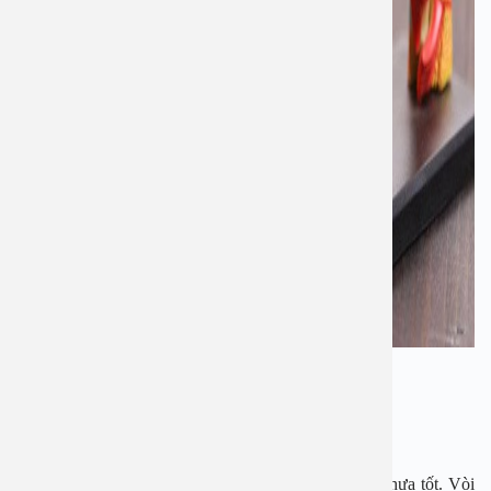
Viêm tai giữa là bệnh phổ biến ở trẻ.
Đặc biệt do đặc điểm tuổi, cấu trúc của vòi tai:
Thứ nhất: do hoạt động của vòi tai thông với họng chưa tốt. Vòi