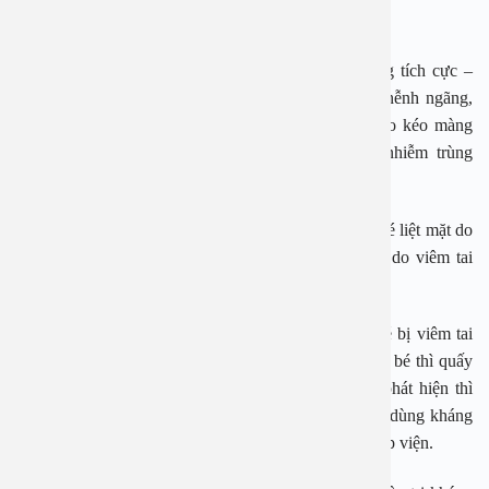
Viêm tai giữa ở trẻ có nhiều biến chứng.
Biến chứng thứ hai viêm tai giữa cấp điều trị không tích cực –
gây viêm tai giữa ứ mủ kéo dài làm em bé điếc, nghễnh ngãng,
lớn lên em bé bệnh xơ nhĩ, bệnh lý xương chũm, co kéo màng
nhĩ, biến chứng nội sọ, viêm tắc tĩnh mạch bên, nhiễm trùng
huyết….
PGS An cho biết những biến chứng gần nhất là em bé liệt mặt do
dây thần kinh số 7 nằm trần và có thể gây liệt mặt do viêm tai
giữa cấp.
Điều trị viêm tai giữa tuỳ thuộc vào từng bé. Nếu bé bị viêm tai
giữa cấp điều trị kháng sinh toàn thân, có bé đau tai, bé thì quấy
khóc, chảy mũi, ho thì điều trị triệu chứng. Khám phát hiện thì
việc đầu tiên là chỉ định kháng sinh toàn than có thể dùng kháng
sinh uống, hãn hữu dùng kháng sinh tiêm bé phải nhập viện.