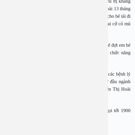
Với những bé viêm tai giữa ứ dịch trong tai giũa, điều trị kháng
sinh không hiệu quả những trường hợp này em bé ngoài 13 tháng
cần nạo VA cho em bé để cắt nguồn gây viêm hô hấp cho bé tái đi
tái lại, bảo vệ thính lực cho em bé khi lớn lên vì nếu tai cứ có mủ
khi bé lớn bị xơ nhĩ.
Bác sĩ An cho biết với em bé thủng màng nhĩ to quá sẽ đợi em bé
đủ 7 tuổi tiến hành vá nhĩ, phục hồi lại thính lực và chức năng
sinh lý của tai giữa.
Bệnh viện Đa khoa An Việt là địa chỉ điều trị uy tín các bệnh lý
về tai mũi họng, đặc biệt là ở trẻ với những giáo sư đầu ngành
như PGS. TS Nguyễn Hoàng Sơn, PGS. TS Nguyễn Thị Hoài
An…
Mọi thắc mắc cần tư vấn hay đặt lịch khám, hãy gọi tới 1900
2838 để được hỗ trợ miễn phí.
Bệnh viện Đa khoa An Việt