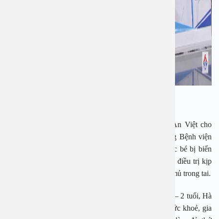
PGS. TS Nguyễn Thị Hoài An.
PGS Nguyễn Thị Hoài An –Giám đốc Bệnh viện An Việt cho
biết, từ ngày bà còn công tác tại khoa Tai Mũi Họng Bệnh viện
Tai Mũi Họng Trung ương đã thường xuyên gặp các bé bị biến
chứng như trên do viêm tai giữa mà bố mẹ bé không điều trị kịp
thời, triệt để, khiến viêm tái đi tái lại kèm theo ứ dịch mủ trong tai.
PGS An cho biết, trường hợp của bé Đặng Bảo Nam – 2 tuổi, Hà
Nội bị tiêu chảy nhiều ngày không đỡ, bé suy kiệt sức khoẻ, gia