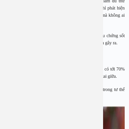
đình đưa đi khám các bệnh viện xét nghiệm phân làm đủ thứ
không ra nguyên nhân và khi nội soi tai mũi họng thì phát hiện
viêm tai giữa. Nguyên nhân này gây tiêu chảy ở trẻ mà không ai
phát hiện ra nếu trẻ không kêu đau, không sốt.
Bác sĩ An cho biết nhiều trẻ đến khám kèm theo triệu chứng sốt
cao, quấy khóc chảy dịch từ tai ra đều do viêm tai giữa gây ra.
Bệnh phổ biến ở trẻ nhỏ
Bác sĩ An cho biết, trong cuộc đời của mỗi em bé thì có tới 70%
bé bị viêm tai giữa, mỗi cháu có thể bị 1 – 2 đợt viêm tai giữa.
Em bé hay bị do tuổi nhỏ, thứ hai do em bé hay ăn trong tư thế
nằm khiến em bé hay bị viêm tai giữa hơn người lớn.