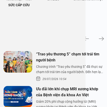
SỨC CẤP CỨU
Tin tức
“Trao yêu thương 5” chạm tới trái tim
người bệnh
Chương trình “Trao yêu thương 5” đã thực sự
chạm tới trái tim của người bệnh. Đến hẹn lại
lên,…
29/07/2026 10:54
Ưu đãi lớn khi chụp MRI xương khớp
của Bệnh viện đa khoa An Việt
Giảm 20% phí chụp cộng hưởng từ (MRI)
xương khớp tại Bệnh viện đa khoa An Việt