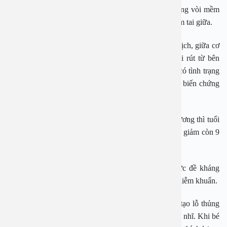
tai nằm ngang (chưa dốc, càng lớn càng dốc), hệ thống vòi mềm
nên đóng mở chậm, sức đề kháng kém nên hay bị viêm tai giữa.
Thứ hai: Em bé tuổi đang hoàn thành cơ quan miễn dịch, giữa cơ
thể và tổ chức VA tiếp xúc với các loại vi khuẩn, vi rút từ bên
ngoài tạo ra phản ứng miễn dịch làm cho em bé hay có tình trạng
viêm VA và tổ chúc VA viêm nhiều, tái đi tái lại kèm biến chứng
viêm tai giữa.
Các nghiên cứu của Bệnh viện Tai Mũi Họng trung ương thì tuổi
lên 3 tỷ lệ viêm tai giữa 17 – 18 %. Từ trên 3 – 5 tuổi giảm còn 9
%, và tiểu học chiếm 3 %. Liên quan tới tuổi rất nhiều.
Yếu tố thuận lợi của viêm tai giữa nữa là em bé sức đề kháng
kém, bị suy giảm miễn dịch toàn thân làm em bé dễ nhiễm khuẩn.
Trường hợp viêm tai giữa cấp tái đi, tái lại nhiều lần tạo lỗ thủng
màng nhĩ, gây viêm tai giữa mãn tính gây thủng màng nhĩ. Khi bé