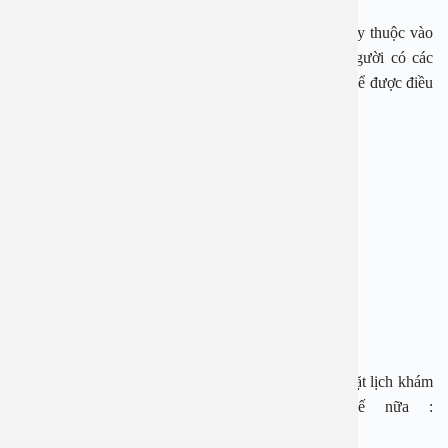
Thời gian và phương pháp điều trị cường giáp còn tùy thuộc vào
nguyên nhân gây bệnh và phương pháp điều trị. Người có các
triệu chứng bệnh cường giáp cần gặp bác sĩ Nội tiết để được điều
trị phòng biến chứng.
BỆNH VIỆN ĐA KHOA AN VIỆT
Địa chỉ: 1E Trường Chinh, Thanh Xuân, Hà Nội
Hotline: 1900 28 38 – 0965 98 37 73
Website:
www.benhvienanviet.com
Fanpage:
https://www.facebook.com/benhvienanviet
Tải APP Bệnh viện An Việt để “Tra cứu kết quả – Đặt lịch khám
– Video Call với bác sĩ” và hơn thế nữa :
https://onelink.to/pjmasd