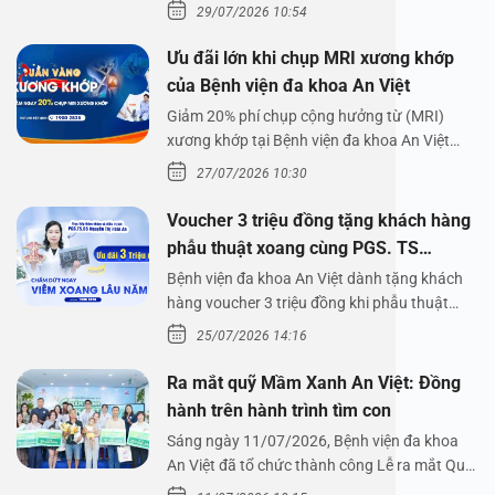
lên,…
29/07/2026 10:54
Ưu đãi lớn khi chụp MRI xương khớp
của Bệnh viện đa khoa An Việt
Giảm 20% phí chụp cộng hưởng từ (MRI)
xương khớp tại Bệnh viện đa khoa An Việt
Bệnh viện đa…
27/07/2026 10:30
Voucher 3 triệu đồng tặng khách hàng
phẫu thuật xoang cùng PGS. TS
Nguyễn Thị Hoài An
Bệnh viện đa khoa An Việt dành tặng khách
hàng voucher 3 triệu đồng khi phẫu thuật
xoang cùng PGS.…
25/07/2026 14:16
Ra mắt quỹ Mầm Xanh An Việt: Đồng
hành trên hành trình tìm con
Sáng ngày 11/07/2026, Bệnh viện đa khoa
An Việt đã tổ chức thành công Lễ ra mắt Quỹ
Mầm Xanh…