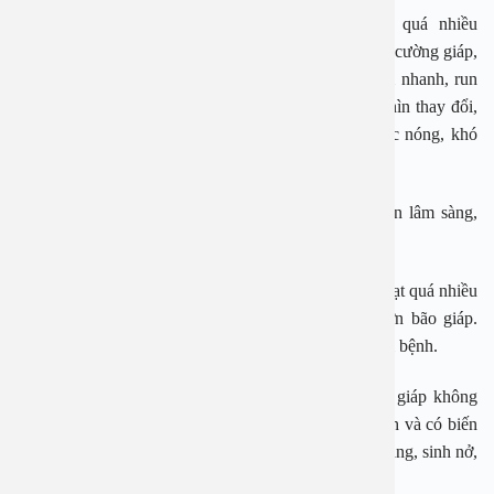
Cường giáp là tình trạng tuyến giáp giải phóng quá nhiều
hormone giáp nhiều hơn so với mức cần thiết. Khi bị cường giáp,
người bệnh thường có các triệu chứng như: nhịp tim nhanh, run
rẩy, lo lắng, giảm cân, tăng khẩu vị, tiêu chảy, tầm nhìn thay đổi,
da mỏng, ẩm, rối loạn kinh nguyệt, không chịu được nóng, khó
ngủ, rụng tóc, mắt lồi, yếu cơ…
Bệnh có nhiều mức độ khác nhau từ cường giáp cận lâm sàng,
cường giáp lâm sàng, cường giáp nặng và bão giáp.
Các bác sĩ cảnh báo, khi hormone tuyến giáp tiết ra ồ ạt quá nhiều
hơn mức bình thường thì người bệnh dễ rơi vào cơn bão giáp.
Đây là một tình trạng rất nặng đe dọa tính mạng người bệnh.
Tình trạng này thường xảy ra ở người bệnh cường giáp không
được phát hiện, hoặc cường giáp điều trị chưa ổn định và có biến
cố về sức khỏe như phải phẫu thuật, bệnh nội khoa nặng, sinh nở,
dùng iod liều cao để điều trị bệnh khác…