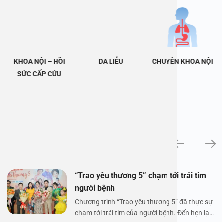
KHOA NỘI – HỒI
DA LIỄU
CHUYÊN KHOA NỘI
SỨC CẤP CỨU
Tin tức
“Trao yêu thương 5” chạm tới trái tim
người bệnh
Chương trình “Trao yêu thương 5” đã thực sự
chạm tới trái tim của người bệnh. Đến hẹn lại