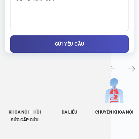
Khám bệnh chuyên khoa
KHOA NỘI – HỒI
DA LIỄU
CHUYÊN KHOA NỘI
SỨC CẤP CỨU