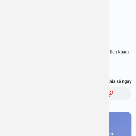
Hotline: 1900 28 38 – 0965 98 37 73
Website:
www.benhvienanviet.com
Fanpage:
https://www.facebook.com/benhvienanviet
Tải APP Bệnh viện An Việt để “Tra cứu kết quả – Đặt lịch khám
– Video Call với bác sĩ” và hơn thế nữa :
https://onelink.to/pjmasd
Bạn thấy thông tin này hữu ích, chia sẻ ngay
Chủ đề:
Bạn cần đặt lịch khám
Đăng kí ngay để được các chuyên gia tư vấn và khám