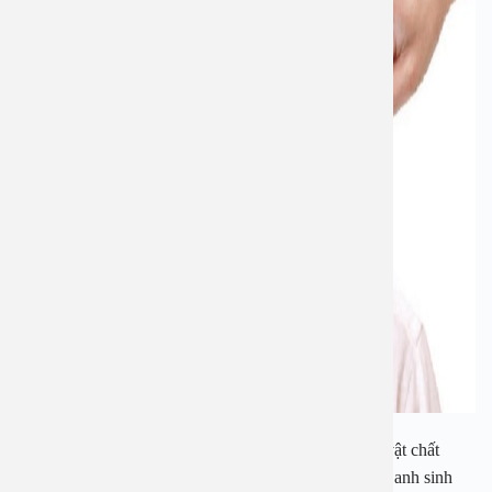
Vì biết tình trạng của mình mà anh bù đắp cho vợ về vật chất
cũng như giúp đỡ gia đình vợ rất nhiều. Hai vợ chồng anh sinh