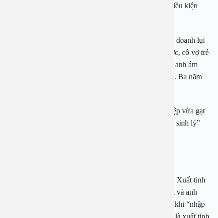
được 1 bé gái kháu khỉnh, chuyện vợ chồng khi còn điều kiện
cũng vì thế mà hạnh phúc.
Thế nhưng đời không thể biết được chữ ngờ, anh kinh doanh lụi
bại, không còn đủ điều kiện chiều chuộng vợ như trước, cô vợ trẻ
của anh Thọ cũng dứt áo ra đi kèm theo câu nói khiến anh ám
ảnh: “Anh giờ nghèo rồi lại yếu chả bỏ thì sống làm gì. Ba năm
qua tôi chịu đựng thế là đủ rồi”.
Chính vì vậy, anh vừa quyết tâm xây dựng lại sự nghiệp vừa gạt
bỏ mặc cảm đến bác sĩ để mong cải thiện chuyện “yếu sinh lý”
của mình với hi vọng có thể níu chân vợ.
Xuất tinh sớm, chuyên gia nói gì?
Sau khi nghe câu chuyện của anh Thọ, bác sĩ cho biết: Xuất tinh
sớm là một trong những bệnh lý nam khoa khó điều trị và ảnh
hưởng không nhỏ tới đời sống vợ chồng. Thời gian từ khi “nhập
cuộc” cho tới khi xuất tinh không quá 1 phút được coi là xuất tinh