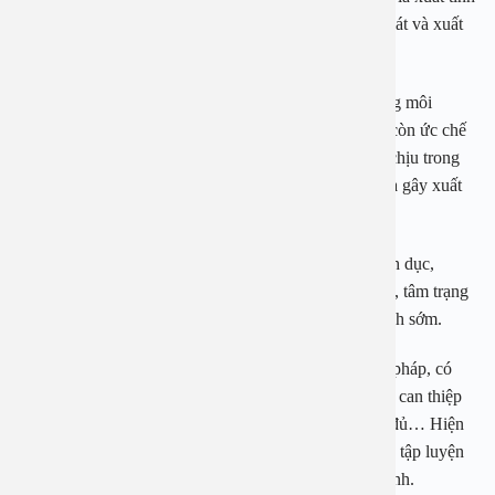
sớm. Có hai loại xuất tinh sớm là xuất tinh sớm tiên phát và xuất
tinh sớm thứ phát.
Nguyên nhân xuất tinh sớm do nam giới làm việc trong môi
trường căng thẳng dễ bị áp lực không chỉ mệt mỏi và còn ức chế
thần kinh. Thường xuyên bị căng thẳng, lo lắng, khó chịu trong
người, thậm chí cáu gắt ảnh hưởng tới tâm lý chung và gây xuất
tinh sớm khi quan hệ tình dục.
Ngoài ra, bác sĩ cho biết tâm lý lo lắng, sợ quan hệ tình dục,
không tự tin vào khả năng, kỹ năng tình dục của mình, tâm trạng
quá phấn khích cũng khiến cho nam giới dễ bị xuất tinh sớm.
Hiện nay việc điều trị xuất tinh sớm có nhiều phương pháp, có
người dùng thuốc, cũng có người vừa dùng thuốc vừa can thiệp
thủ thuật hoặc có người chỉ cần dùng thuốc ức chế là đủ… Hiện
tại ở nước ngoài người ta có thể áp dụng phương pháp tập luyện
với sự kết hợp của cả hai vợ chồng để cải thiện tình hình.