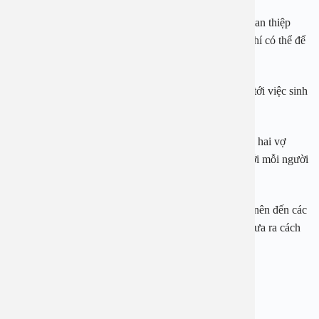
Theo bác sĩ, hiện một số người nhờ tới phẫu thuật để can thiệp
nhưng hiệu quả vẫn chưa được kiểm chứng và thậm chí có thể để
lại hậu quả khác không lường trước được.
Bác sĩ cũng cho biết, xuất tinh sớm không ảnh hưởng tới việc sinh
con, người bị xuất tinh sớm vẫn có con bình thường.
Xuất tinh sớm chỉ ảnh hưởng tới đời sống tình dục của hai vợ
chồng và có thể ảnh hưởng tới hạnh phúc gia đình. Với mỗi người
mắc bệnh xuất tinh sớm sẽ có một phác đồ điều trị.
Chính vì vậy, khi rơi vào tình trạng xuất tinh sớm bạn nên đến các
địa chỉ y tế uy tín để được thăm khám, chẩn đoán và đưa ra cách
điều trị phù hợp với từng cá nhân.
BỆNH VIỆN ĐA KHOA AN VIỆT
Địa chỉ: 1E Trường Chinh, Thanh Xuân, Hà Nội