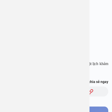
BỆNH VIỆN ĐA KHOA AN VIỆT
Địa chỉ: 1E Trường Chinh, Thanh Xuân, Hà Nội
Hotline: 1900 28 38 – 0965 98 37 73
Website:
www.benhvienanviet.com
Fanpage:
https://www.facebook.com/benhvienanviet
Tải APP Bệnh viện An Việt để “Tra cứu kết quả – Đặt lịch khám
với bác sĩ” và hơn thế nữa :
https://onelink.to/pjmasd
Bạn thấy thông tin này hữu ích, chia sẻ ngay
Chủ đề: