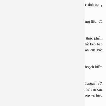
Đối với bệnh nhân đái tháo đường, để kiểm soát được tình trạng
bệnh cần lưu ý:
– Thực hiện đúng chỉ định của bác sỹ, dùng thuốc đúng liều, đủ
thời gian để đạt được HbA1c mục tiêu.
– Cần kiểm soát chế độ ăn uống, hạn chế ăn những thực phẩm
chứa nhiều tinh bột, chất đường, chứa hàm lượng chất béo bão
hòa và mỡ cao. Nên tham khảo và tư vấn chế độ ăn của bác
sỹ/chuyên gia dinh dưỡng.
– Cần theo dõi đường huyết thường xuyên để có kế hoạch kiểm
soát đường máu.
– Cần tăng cường vận động, luyện tập ít nhất 30 phút/ngày; với
người thừa cân béo phì cần luyện tập nhiều hơn. Cần tư vấn của
bác sĩ và chuyên gia để có kế hoạch luyện tập phù hợp và hiệu
quả.