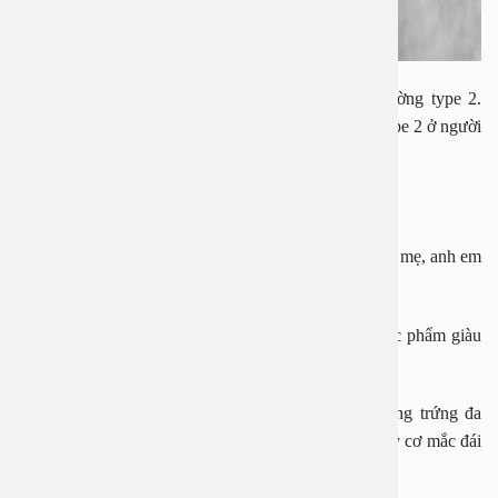
Theo các bác sĩ, người trẻ thường mắc đái tháo đường type 2.
Những yếu tố nguy cơ gây ra bệnh đái tháo đường type 2 ở người
trẻ thường là:
– Có thể trạng thừa cân, béo phì.
– Có yếu tố gia đình, có thành viên trong nhà như bố, mẹ, anh em
mắc đái tháo đường.
– Có lối sống tĩnh tại, lười vận động và ăn nhiều thực phẩm giàu
chất béo, giàu năng lượng.
– Đối với nữ giới trẻ tuổi, nếu mắc hội chứng buồng trứng đa
nang có thể gây ra tình trạng kháng insulin, tăng nguy cơ mắc đái
tháo đường.