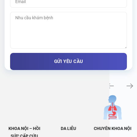
Khám bệnh chuyên khoa
KHOA NỘI – HỒI
DA LIỄU
CHUYÊN KHOA NỘI
SỨC CẤP CỨU