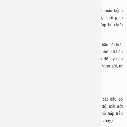
Trong cơ thể con người, virut này tồn tại ở họng và máu bệnh
nhân từ thời kì ủ bệnh cho tới sau khi phát ban một thời gian
ngắn. Bệnh dễ lây, thường gặp ở trẻ em nhất là những bé chưa
được tiêm vắc xin phòng sở.
Bởi sởi lây qua đường hô hấp, lây trực tiếp khi bệnh nhân hắt hơi,
ho hay nói chuyện do virut có trong các giọt nước bọt nhỏ li ti bắn
ra không khó. Trẻ em cũng có thể nhiễm sởi nếu như để tay tiếp
xúc với sàn nhà, đồ chơi, khăn mặt, quần áo… nhiễm virut sởi, từ
đó đưa tay lên miệng hoặc mũi làm lây nhiễm virut.
Dấu hiệu bệnh sởi
Sau khoảng 10-12 ngày tiếp xúc với virut sởi, trẻ bắt đầu có
những triệu chứng lâm sàng. Người bệnh sốt trên 38 độ, mắt ướt
nhiều ghèn làm cho mắt bị kèm nhèm, viêm đường hô hấp trên
(chảy mũi nước, ho) và có thể bị rối loạn tiêu hoá (tiêu chảy).