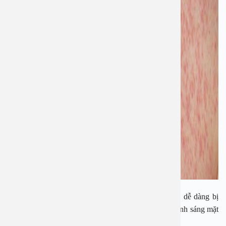
Bệnh sởi do virut sởi gây ra, đây là loại virut có thể dễ dàng bị
tiêu diệt bởi các thuốc sát khuẩn thông thường hoặc ánh sáng mặt
trời vì sức chịu đựng yếu.