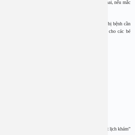
mã), viêm loét giác mạc mắt. Đối với phụ nữ mang thai, nếu mắc
sởi có thể dẫn đến sẩy thai, đẻ non.
Điều cần làm chính là tiêm phòng sởi cho trẻ, khi trẻ bị bệnh cần
cho trẻ cách ly để chăm sóc và tránh lây lan bệnh cho các bé
khác.
—————————-
BỆNH VIỆN ĐA KHOA AN VIỆT
Địa chỉ: 1E Trường Chinh, Thanh Xuân, Hà Nội
Hotline:
1900 28 38
–
0965 98 37 73
Website:
www.benhvienanviet.com
Fanpage:
https://www.facebook.com/benhvienanviet
Tải APP Bệnh viện An Việt để “Tra cứu kết quả – Đặt lịch khám”