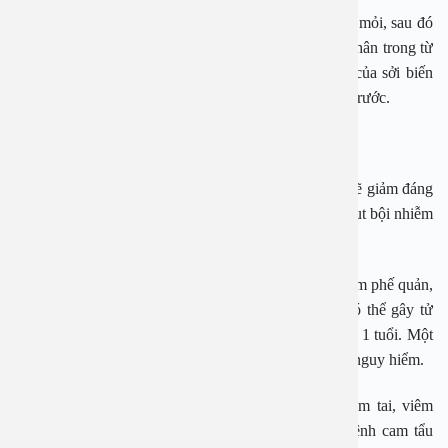
Khi bệnh toàn phát, bệnh nhân sốt cao, thể trạng mệt mỏi, sau đó
ban sởi sẽ xuất hiện ở vùng da sau tai rồi lan ra toàn thân trong từ
1-2 ngày. Khi hết sốt, ban sởi sẽ mất dần. Các ban của sởi biến
mất theo tuần tự, nơi nào xuất hiện trước khi ban bay trước.
Những biến chứng của bệnh sởi
Khi mắc bệnh sởi, đặc biệt là ở trẻ em sức đề kháng sẽ giảm đáng
kể nên trẻ rất dễ bị biến chứng do sự tấn công của virut bội nhiễm
hoặc virut khác không phải là virut sởi.
Biến chứng hay gặp nhất là gây viêm thanh quản, viêm phế quản,
đặc biệt là viêm phổi từ mức độ nhẹ đến nặng và có thể gây tử
vong nếu không cấp cứu kịp thời, nhất là khi trẻ dưới 1 tuổi. Một
số có thể bị biến chứng viêm não – màng não cực kỳ nguy hiểm.
Ngoài ra, bệnh sởi cũng có thể gây biến chứng viêm tai, viêm
xoang, viêm răng lợi (nguy hiểm nhất là gây nên bệnh cam tẩu