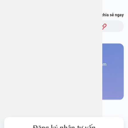
và hơn thế nữa :
https://onelink.to/pjmasd
Bạn thấy thông tin này hữu ích, chia sẻ ngay
Chủ đề:
Bạn cần đặt lịch khám
Đăng kí ngay để được các chuyên gia tư vấn và khám
bệnh
Đặt lịch khám
Đăng ký nhận tư vấn