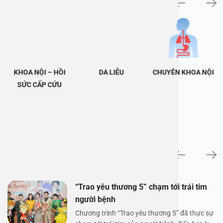
KHOA NỘI – HỒI
DA LIỄU
CHUYÊN KHOA NỘI
SỨC CẤP CỨU
Tin tức
“Trao yêu thương 5” chạm tới trái tim
người bệnh
Chương trình “Trao yêu thương 5” đã thực sự