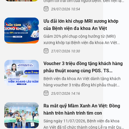
chạm tới trái tim của người bệnh. Đến hẹn lại
lên,…
29/07/2026 10:54
Ưu đãi lớn khi chụp MRI xương khớp
của Bệnh viện đa khoa An Việt
Giảm 20% phí chụp cộng hưởng từ (MRI)
xương khớp tại Bệnh viện đa khoa An Việt
Bệnh viện đa…
27/07/2026 10:30
Voucher 3 triệu đồng tặng khách hàng
phẫu thuật xoang cùng PGS. TS
Nguyễn Thị Hoài An
Bệnh viện đa khoa An Việt dành tặng khách
hàng voucher 3 triệu đồng khi phẫu thuật
xoang cùng PGS.…
25/07/2026 14:16
Ra mắt quỹ Mầm Xanh An Việt: Đồng
hành trên hành trình tìm con
Sáng ngày 11/07/2026, Bệnh viện đa khoa
An Việt đã tổ chức thành công Lễ ra mắt Quỹ