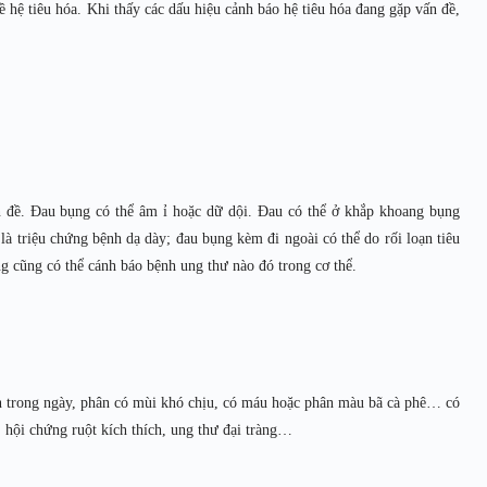
hệ tiêu hóa. Khi thấy các dấu hiệu cảnh báo hệ tiêu hóa đang gặp vấn đề,
ấn đề. Đau bụng có thể âm ỉ hoặc dữ dội. Đau có thể ở khắp khoang bụng
là triệu chứng bệnh dạ dày; đau bụng kèm đi ngoài có thể do rối loạn tiêu
ng cũng có thể cánh báo bệnh ung thư nào đó trong cơ thể.
lần trong ngày, phân có mùi khó chịu, có máu hoặc phân màu bã cà phê… có
 hội chứng ruột kích thích, ung thư đại tràng…