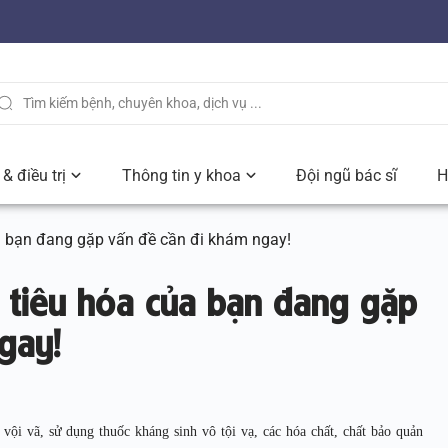
& điều trị
Thông tin y khoa
Đội ngũ bác sĩ
H
a bạn đang gặp vấn đề cần đi khám ngay!
 tiêu hóa của bạn đang gặp
gay!
vội vã, sử dụng thuốc kháng sinh vô tội vạ, các hóa chất, chất bảo quản