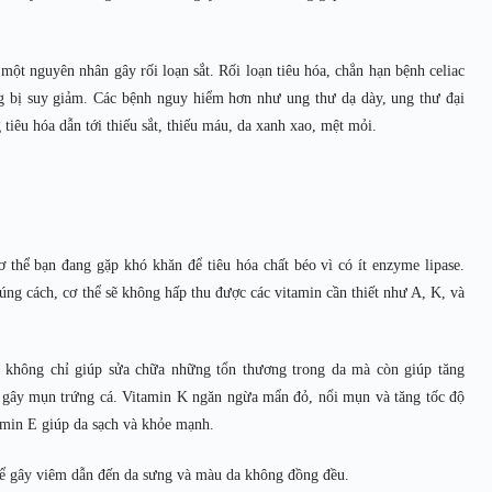
một nguyên nhân gây rối loạn sắt. Rối loạn tiêu hóa, chẳn hạn bệnh celiac
ng bị suy giảm. Các bệnh nguy hiểm hơn như ung thư dạ dày, ung thư đại
tiêu hóa dẫn tới thiếu sắt, thiếu máu, da xanh xao, mệt mỏi.
 thể bạn đang gặp khó khăn để tiêu hóa chất béo vì có ít enzyme lipase.
ng cách, cơ thể sẽ không hấp thu được các vitamin cần thiết như A, K, và
 không chỉ giúp sửa chữa những tổn thương trong da mà còn giúp tăng
n gây mụn trứng cá. Vitamin K ngăn ngừa mẩn đỏ, nổi mụn và tăng tốc độ
amin E giúp da sạch và khỏe mạnh.
thể gây viêm dẫn đến da sưng và màu da không đồng đều.