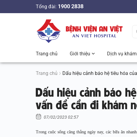
S
1900 2838
Tổng đài:
k
i
p
t
o
c
Trang chủ
Giới thiệu
Dịch vụ khám 
o
n
t
Trang chủ
Dấu hiệu cảnh báo hệ tiêu hóa củ
e
Dấu hiệu cảnh báo hệ
n
t
vấn đề cần đi khám n
07/02/2023 02:57
Trong cuộc sống căng thẳng ngày nay, các bữa ăn nhanh 