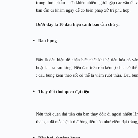
trong thực phẩm… đã khiến nhiều người gặp các vấn đề về 
bạn cần đi khám ngay để có biện pháp xử trí phù hợp.
Dưới đây là 10 dấu hiệu cảnh báo cần chú ý:
Đau bụng
Đây là dấu hiệu dễ nhận biết nhất khi hệ tiêu hóa có v
hoặc lan ra sau lưng. Nếu đau trên rốn kèm ợ chua có thể 
; đau bụng kèm theo sốt có thể là viêm ruột thừa. Đau bụ
Thay đổi thói quen đại tiện
Nếu thói quen đại tiện của bạn thay đổi: đi ngoài nhiều 
thể bạn đã mắc bệnh ở đường tiêu hóa như viêm đại tràng,