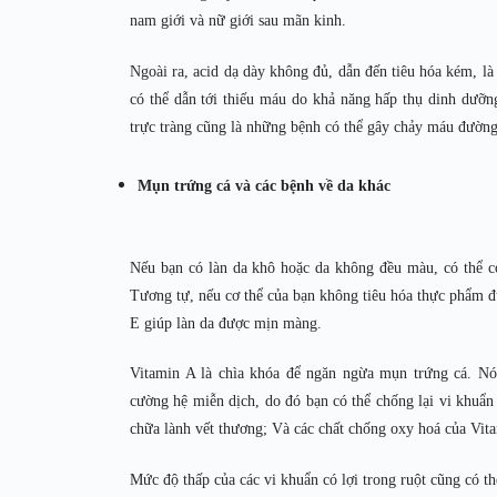
nam giới và nữ giới sau mãn kinh.
Ngoài ra, acid dạ dày không đủ, dẫn đến tiêu hóa kém, là 
có thể dẫn tới thiếu máu do khả năng hấp thụ dinh dưỡ
trực tràng cũng là những bệnh có thể gây chảy máu đường 
Mụn trứng cá và các bệnh về da khác
Nếu bạn có làn da khô hoặc da không đều màu, có thể cơ
Tương tự, nếu cơ thể của bạn không tiêu hóa thực phẩm đú
E giúp làn da được mịn màng.
Vitamin A là chìa khóa để ngăn ngừa mụn trứng cá. Nó
cường hệ miễn dịch, do đó bạn có thể chống lại vi khuẩ
chữa lành vết thương; Và các chất chống oxy hoá của Vit
Mức độ thấp của các vi khuẩn có lợi trong ruột cũng có 