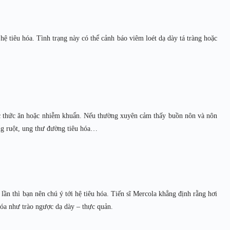
hệ tiêu hóa. Tình trạng này có thể cảnh báo viêm loét dạ dày tá tràng hoặc
độc thức ăn hoặc nhiễm khuẩn. Nếu thường xuyên cảm thấy buồn nôn và nôn
ng ruột, ung thư đường tiêu hóa…
ần thì bạn nên chú ý tới hệ tiêu hóa. Tiến sĩ Mercola khẳng định rằng hơi
hóa như trào ngược dạ dày – thực quản.