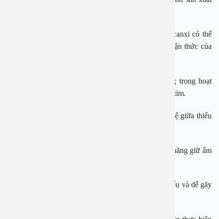
melatonin – hormone điều chỉnh giấc ngủ.
Chậm phát triển trí tuệ: Nghiên cứu cho thấy thiếu canxi có thể
ảnh hưởng đến sự phát triển não bộ và khả năng nhận thức của
trẻ.
Nhịp tim không đều: Canxi đóng vai trò quan trọng trong hoạt
động của cơ tim. Thiếu canxi có thể gây rối loạn nhịp tim.
Huyết áp cao: Một số nghiên cứu cho thấy mối liên hệ giữa thiếu
canxi và tăng huyết áp ở trẻ em.
Da khô, ngứa: Việc thiếu canxi có thể làm giảm khả năng giữ ẩm
của da, gây khô và ngứa.
Tóc mỏng, dễ gãy rụng: Thiếu canxi có thể làm tóc yếu và dễ gãy
rụng.