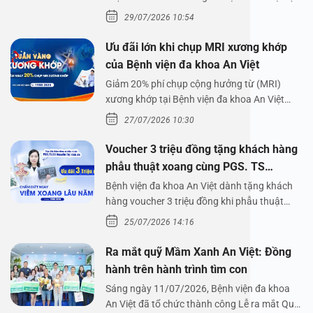
lên,…
29/07/2026 10:54
Ưu đãi lớn khi chụp MRI xương khớp
của Bệnh viện đa khoa An Việt
Giảm 20% phí chụp cộng hưởng từ (MRI)
xương khớp tại Bệnh viện đa khoa An Việt
Bệnh viện đa…
27/07/2026 10:30
Voucher 3 triệu đồng tặng khách hàng
phẫu thuật xoang cùng PGS. TS
Nguyễn Thị Hoài An
Bệnh viện đa khoa An Việt dành tặng khách
hàng voucher 3 triệu đồng khi phẫu thuật
xoang cùng PGS.…
25/07/2026 14:16
Ra mắt quỹ Mầm Xanh An Việt: Đồng
hành trên hành trình tìm con
Sáng ngày 11/07/2026, Bệnh viện đa khoa
An Việt đã tổ chức thành công Lễ ra mắt Quỹ