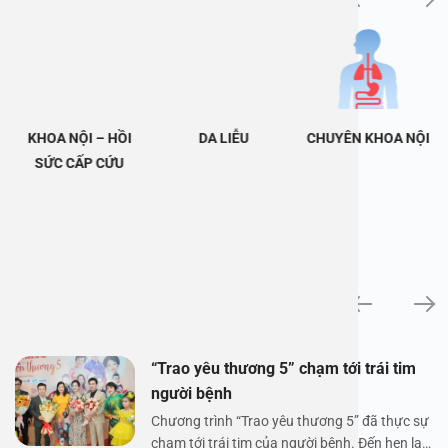
KHOA NỘI – HỒI
DA LIỄU
CHUYÊN KHOA NỘI
SỨC CẤP CỨU
Tin tức
“Trao yêu thương 5” chạm tới trái tim
người bệnh
Chương trình “Trao yêu thương 5” đã thực sự
chạm tới trái tim của người bệnh. Đến hẹn lại