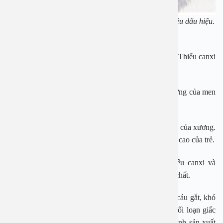
Tình trạng thiếu canxi ở trẻ có thể biểu hiện bằng nhiều dấu hiệu.
Ảnh minh họa
Chậm mọc răng: Canxi là thành phần chính của răng. Thiếu canxi
có thể làm chậm quá trình mọc răng ở trẻ nhỏ.
Răng yếu và dễ sâu răng: Thiếu canxi làm giảm độ cứng của men
răng, khiến răng dễ bị tổn thương và sâu răng.
Chậm phát triển chiều cao: Canxi là thành phần chính của xương.
Thiếu canxi có thể làm chậm tốc độ tăng trưởng chiều cao của trẻ.
Còi xương: Đây là biểu hiện nghiêm trọng của thiếu canxi và
vitamin D, gây biến dạng xương, chậm phát triển thể chất.
Dễ kích thích, khó ngủ: Trẻ thường có biểu hiện hay cáu gắt, khó
chịu không rõ nguyên nhân.Thiếu canxi có thể gây rối loạn giấc
ngủ ở trẻ, nguyên nhân là canxi tham gia vào quá trình sản xuất