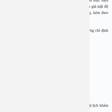
Các bác sĩ cho biết, để chẩn đoán thiếu canxi ở trẻ cần thực hiện
các xét nghiệm máu cũng như chụp X-quang để đánh giá mật độ
xương cũng như phát hiện các bất thường về xương, kèm theo
khám tổng quát và đánh giá các dấu hiệu lâm sàng.
Khi được chẩn đoán thiếu canxi, các bác sĩ sẽ có những chỉ định
để điều trị tình hình.
BỆNH VIỆN ĐA KHOA AN VIỆT
Địa chỉ: 1E Trường Chinh, Thanh Xuân, Hà Nội
Hotline: 1900 28 38 – 0965 98 37 73
Website:
www.benhvienanviet.com
Fanpage:
https://www.facebook.com/benhvienanviet
Tải APP Bệnh viện An Việt để “Tra cứu kết quả – Đặt lịch khám
với bác sĩ” và hơn thế nữa :
https://onelink.to/pjmasd