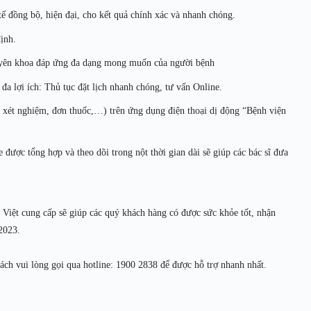
 tế đồng bộ, hiện đại, cho kết quả chính xác và nhanh chóng.
ịnh.
huyên khoa đáp ứng đa dạng mong muốn của người bệnh
đa lợi ích: Thủ tục đặt lịch nhanh chóng, tư vấn Online.
ả xét nghiệm, đơn thuốc,…) trên ứng dụng điện thoại dị động “Bệnh viện
 được tổng hợp và theo dõi trong nột thời gian dài sẽ giúp các bác sĩ đưa
iệt cung cấp sẽ giúp các quý khách hàng có được sức khỏe tốt, nhận
2023.
ách vui lòng gọi qua hotline: 1900 2838 để được hỗ trợ nhanh nhất.