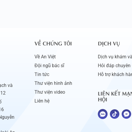
VỀ CHÚNG TÔI
DỊCH VỤ
Về An Việt
Dịch vụ khám và 
Đội ngũ bác sĩ
Hỏi đáp chuyên 
Tin tức
Hỗ trợ khách hà
Thư viện hình ảnh
ạch và
LIÊN KẾT MẠ
Thư viện video
012
HỘI
Liên hệ
ố
16
 Nguyễn