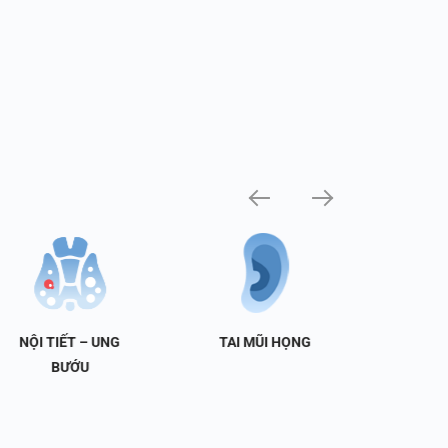
NỘI TIẾT – UNG
TAI MŨI HỌNG
TIẾT 
BƯỚU