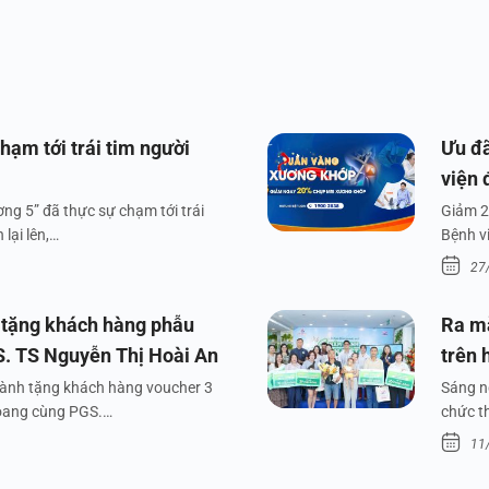
hạm tới trái tim người
Ưu đã
viện 
ng 5” đã thực sự chạm tới trái
Giảm 2
lại lên,…
Bệnh v
27
 tặng khách hàng phẫu
Ra m
S. TS Nguyễn Thị Hoài An
trên 
dành tặng khách hàng voucher 3
Sáng n
xoang cùng PGS.…
chức t
11