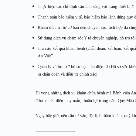
Thực hiện các chỉ định cận lâm sàng với trang thiết bị Y
Thanh toán bảo hiểm y tế, bảo hiểm bảo lãnh đúng quy đ
Khám điều trị từ cơ bản đến chuyên sâu, tích hợp đa c
Sử dụng dịch vụ chăm sóc Y tế chuyên nghiệp, hỗ trợ tối 
Tra cứu kết quả khám bệnh (chẩn đoán, kết luận, kết qu
An Việt”.
Quản lý và lưu trữ hồ sơ bệnh án điện tử (Hồ sơ sức khỏe
ra chẩn đoán và điều trị chính xác)
Hi vọng những dịch vụ khám chữa bệnh mà Bệnh viện An V
được nhiều điều may mắn, thuận lợi trong năm Quý Mão 
Ngay bây giờ, nếu cần tư vấn, đặt lịch thăm khám, quý kh
—————————-