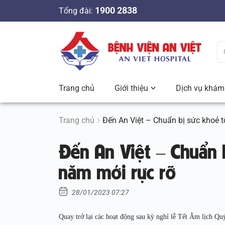
S
1900 2838
Tổng đài:
k
i
p
t
o
c
Trang chủ
Giới thiệu
Dịch vụ khám 
o
n
t
Trang chủ
Đến An Việt – Chuẩn bị sức khoẻ t
e
Đến An Việt – Chuẩn 
n
t
năm mới rực rỡ
28/01/2023 07:27
Quay trở lại các hoạt động sau kỳ nghỉ lễ Tết Âm lịch Q