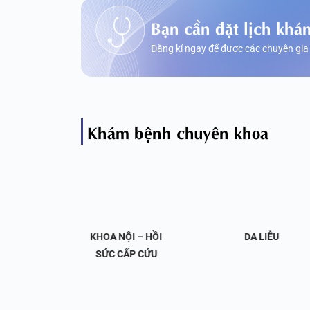
Bạn cần đặt lịch khá
Đăng kí ngay để được các chuyên gia
Khám bệnh chuyên khoa
OA NỘI
KHOA NỘI – HỒI
DA LIỄU
 KHỚP
SỨC CẤP CỨU