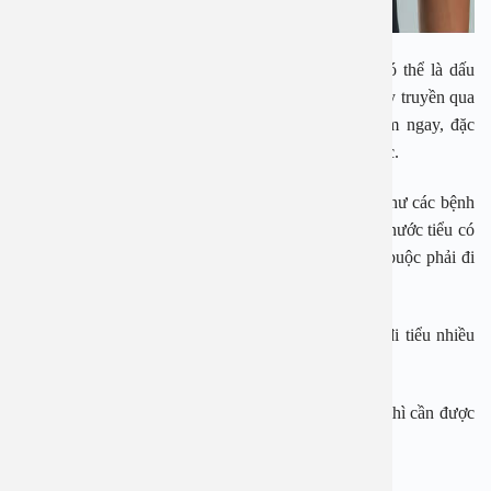
Nhưng nếu điều này xảy ra rất thường xuyên, đó có thể là dấu
hiệu của vấn đề về thận, tiểu đường hoặc các bệnh lây truyền qua
đường tình dục. Nếu rất thường xuyên, nên đi khám ngay, đặc
biệt nếu kèm theo mùi lạ hoặc một số triệu chứng khác.
Một số bệnh lý có thể có triệu chứng đi tiểu có bọt như các bệnh
về thận, như sỏi thận và suy thận, cũng có thể khiến nước tiểu có
bọt. Do đó, nếu bọt xuất hiện rất thường xuyên, bắt buộc phải đi
khám ngay.
Ngoài ra, nếu đi tiểu kèm theo nóng rát khi đi tiểu, đi tiểu nhiều
hơn và đau vùng bụng dưới.
Có thể do nhiều nguyên nhân, nhưng nếu là bệnh lý thì cần được
chẩn đoán và điều trị càng sớm càng tốt.
BỆNH VIỆN ĐA KHOA AN VIỆT