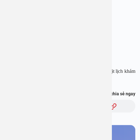
Địa chỉ: 1E Trường Chinh, Thanh Xuân, Hà Nội
Hotline: 1900 28 38 – 0965 98 37 73
Website:
www.benhvienanviet.com
Fanpage:
https://www.facebook.com/benhvienanviet
Tải APP Bệnh viện An Việt để “Tra cứu kết quả – Đặt lịch khám
với bác sĩ” và hơn thế nữa :
https://onelink.to/pjmasd
Bạn thấy thông tin này hữu ích, chia sẻ ngay
Chủ đề:
Bạn cần đặt lịch khám